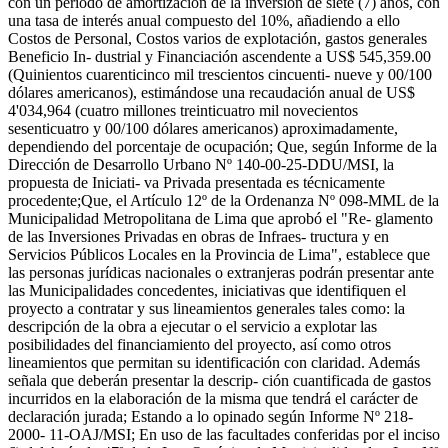
con un período de amortización de la inversión de siete (7) años, con
una tasa de interés anual compuesto del 10%, añadiendo a ello
Costos de Personal, Costos varios de explotación, gastos generales
Beneficio In- dustrial y Financiación ascendente a US$ 545,359.00
(Quinientos cuarenticinco mil trescientos cincuenti- nueve y 00/100
dólares americanos), estimándose una recaudación anual de US$
4'034,964 (cuatro millones treinticuatro mil novecientos
sesenticuatro y 00/100 dólares americanos) aproximadamente,
dependiendo del porcentaje de ocupación; Que, según Informe de la
Dirección de Desarrollo Urbano Nº 140-00-25-DDU/MSI, la
propuesta de Iniciati- va Privada presentada es técnicamente
procedente;Que, el Artículo 12º de la Ordenanza Nº 098-MML de la
Municipalidad Metropolitana de Lima que aprobó el "Re- glamento
de las Inversiones Privadas en obras de Infraes- tructura y en
Servicios Públicos Locales en la Provincia de Lima", establece que
las personas jurídicas nacionales o extranjeras podrán presentar ante
las Municipalidades concedentes, iniciativas que identifiquen el
proyecto a contratar y sus lineamientos generales tales como: la
descripción de la obra a ejecutar o el servicio a explotar las
posibilidades del financiamiento del proyecto, así como otros
lineamientos que permitan su identificación con claridad. Además
señala que deberán presentar la descrip- ción cuantificada de gastos
incurridos en la elaboración de la misma que tendrá el carácter de
declaración jurada; Estando a lo opinado según Informe Nº 218-
2000- 11-OAJ/MSI; En uso de las facultades conferidas por el inciso