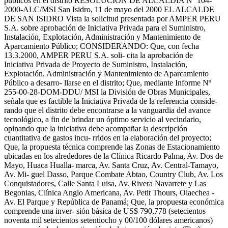
públicos en el distrito RESOLUCION DE ALCALDIA Nº 104-
2000-ALC/MSI San Isidro, 11 de mayo del 2000 EL ALCALDE
DE SAN ISIDRO Vista la solicitud presentada por AMPER PERU
S.A. sobre aprobación de Iniciativa Privada para el Suministro,
Instalación, Explotación, Administración y Mantenimiento de
Aparcamiento Público; CONSIDERANDO: Que, con fecha
13.3.2000, AMPER PERU S.A. soli- cita la aprobación de
Iniciativa Privada de Proyecto de Suministro, Instalación,
Explotación, Administración y Mantenimiento de Aparcamiento
Público a desarro- llarse en el distrito; Que, mediante Informe Nº
255-00-28-DOM-DDU/ MSI la División de Obras Municipales,
señala que es factible la Iniciativa Privada de la referencia conside-
rando que el distrito debe encontrarse a la vanguardia del avance
tecnológico, a fin de brindar un óptimo servicio al vecindario,
opinando que la iniciativa debe acompañar la descripción
cuantitativa de gastos incu- rridos en la elaboración del proyecto;
Que, la propuesta técnica comprende las Zonas de Estacionamiento
ubicadas en los alrededores de la Clínica Ricardo Palma, Av. Dos de
Mayo, Huaca Hualla- marca, Av. Santa Cruz, Av. Central-Tamayo,
Av. Mi- guel Dasso, Parque Combate Abtao, Country Club, Av. Los
Conquistadores, Calle Santa Luisa, Av. Rivera Navarrete y Las
Begonias, Clínica Anglo Americana, Av. Petit Thours, Olaechea -
Av. El Parque y República de Panamá; Que, la propuesta económica
comprende una inver- sión básica de US$ 790,778 (setecientos
noventa mil setecientos setentiocho y 00/100 dólares americanos)