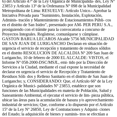
6) del Artículo 47º de la Ley Orgánica de Municipalida- des, Ley Nº
23853 y Artículo 13º de la Ordenanza Nº 098 de la Municipalidad
Metropolitana de Lima: RESUELVE: Artículo Unico.- Aprobar la
Iniciativa Privada para "Suministro, Instalación, Explotación,
Adminis- tración y Mantenimiento de Estacionamientos Públi- cos
en el distrito de San Isidro", presentado por AM- PER PERU S.A.,
prosiguiendo con el trámite para la convocatoria a concurso de
Proyectos Integrales. Regístrese, comuníquese y cúmplase.
GASTON BARUA LECAROS Alcalde 5756 MUNICIPALIDAD
DE SAN JUAN DE LURIGANCHO Declaran en situación de
urgencia el servicio de recepción y tratamiento de residuos sólidos
en el distrito RESOLUCION DE ALCALDIA Nº 209 San Juan de
Lurigancho, 10 de febrero de 2000 EL ALCALDE: VISTOS, el
Informe Nº 058-2000-DSC/MSJL, emi- tido por la Dirección de
Servicios a la Ciudad, mediante el cual expone la necesidad de
declarar en urgencia el servicio de Recepción y Tratamiento de
Residuos Sóli- dos y Relleno Sanitario en el distrito de San Juan de
Lurigancho; y, CONSIDERANDO: Que, el Artículo 66º de la Ley
Orgánica de Munici- palidades Nº 23853, establece que son
funciones de las Municipalidades en materia de Población, Salud y
Saneamiento Ambiental, el ejecutar el servicio de lim- pieza pública,
ubicar las áreas para la acumulación de basura y/o aprovechamiento
industrial de servicios; Que, conforme a lo dispuesto por el Artículo
15º de la Ley Nº 26850, Ley de Contrataciones y Adquisi- ciones
del Estado; la adquisición de bienes y suminis- tros se efectúan a