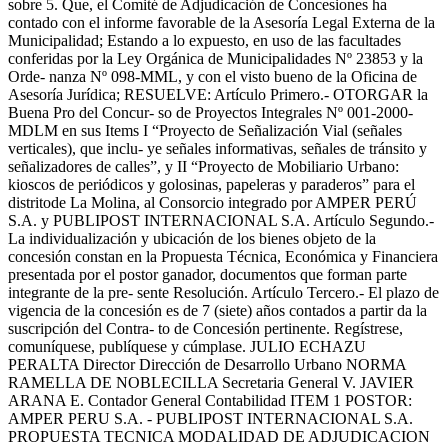
sobre 5. Que, el Comité de Adjudicación de Concesiones ha
contado con el informe favorable de la Asesoría Legal Externa de la
Municipalidad; Estando a lo expuesto, en uso de las facultades
conferidas por la Ley Orgánica de Municipalidades Nº 23853 y la
Orde- nanza Nº 098-MML, y con el visto bueno de la Oficina de
Asesoría Jurídica; RESUELVE: Artículo Primero.- OTORGAR la
Buena Pro del Concur- so de Proyectos Integrales Nº 001-2000-
MDLM en sus Items I “Proyecto de Señalización Vial (señales
verticales), que inclu- ye señales informativas, señales de tránsito y
señalizadores de calles”, y II “Proyecto de Mobiliario Urbano:
kioscos de periódicos y golosinas, papeleras y paraderos” para el
distritode La Molina, al Consorcio integrado por AMPER PERÚ
S.A. y PUBLIPOST INTERNACIONAL S.A. Artículo Segundo.-
La individualización y ubicación de los bienes objeto de la
concesión constan en la Propuesta Técnica, Económica y Financiera
presentada por el postor ganador, documentos que forman parte
integrante de la pre- sente Resolución. Artículo Tercero.- El plazo de
vigencia de la concesión es de 7 (siete) años contados a partir da la
suscripción del Contra- to de Concesión pertinente. Regístrese,
comuníquese, publíquese y cúmplase. JULIO ECHAZU
PERALTA Director Dirección de Desarrollo Urbano NORMA
RAMELLA DE NOBLECILLA Secretaria General V. JAVIER
ARANA E. Contador General Contabilidad ITEM 1 POSTOR:
AMPER PERU S.A. - PUBLIPOST INTERNACIONAL S.A.
PROPUESTA TECNICA MODALIDAD DE ADJUDICACION