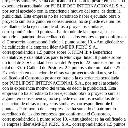
proyectos similares, se ha calificado al Consorcio postor en base a la
experiencia acreditada por PUBLIPOST INTERNACIONAL S.A.,
por ser el asociado con la experiencia motivo del tema, es decir, la
publicidad. Esta empresa no ha acreditado haber ejecutado obra o
proyecto similar alguno, en consecuencia, no se puede evaluar los
resultados de la ejecución de obras o proyectos similares,
correspondiéndole 0 puntos. - Patrimonio de la empresa, se ha
sumado el patrimonio acreditado de las dos empresas que conforman
el Consorcio, correspondiéndole 1 punto sobre 10. - Antigüedad: se
ha calificado a la empresa líder AMPER PERÚ S.A.,
correspondiéndole 1.5 puntos sobre 5. ITEM II: ♦ Beneficios
cualitativos y cuantitativos para la Municipa- lidad: 8 puntos sobre
un total de 8. ♦ Calidad Técnica del Proyecto: 22 puntos sobre un
total de 35. ♦ Calidad de Postores: 2.5 puntos sobre un total de 25. -
Experiencia en ejecución de obras y/o proyectos similares, se ha
calificado al Consorcio postor en base a la experiencia acreditada
por PUBLIPOST INTERNACIONAL S.A., por ser el asociado
con la experiencia motivo del tema, es decir, la publicidad. Esta
empresa no ha acreditado haber ejecutado obra o proyecto similar
alguno, en consecuencia, no se puede evaluar los resultados de la
ejecución de obras o proyectos similares, correspondiéndole 0
puntos. - Patrimonio de la empresa, se ha sumado el patrimonio
acreditado de las dos empresas que conforman el Consorcio,
correspondiéndole 1 punto sobre 10. - Antigüedad: se ha calificado a
la empresa líder AMPER PERÚ S.A., correspondiéndole 1.5 puntos