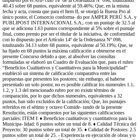
dispuesto por el Artí- culo 14º de la Ordenanza Nº 098, totalizando
40.43 sobre 68 puntos, equivalente al 59.46%; Que, en la misma
fecha y acta, consta que para el Item II, se otorgó la Buena Pro al
único postor, el Consorcio conforma- do por AMPER PERÚ S.A. y
PUBLIPOST INTERNACIONAL S.A,. con un puntaje de 32.5 al
que se adiciona 1.63 puntos correspondiente al 5% sobre el puntaje
final, como premio por ser el titular de la iniciativa, de conformidad
con lo dispuesto por el Artículo 14º de la Ordenanza Nº 098,
totalizando 34.13 sobre 68 puntos, equivalente al 50.19%; Que, se
ha fijado en 68 puntos la máxima calificación a obtenerse en el
presente Concurso debido a que, al absolver las consultas
formuladas se elaboró un Cuadro de Evaluación que, para el rubro
“Beneficios Cualitativos y Cuantitativos para la Municipalidad”
estableció un sistema de calificación comparativa entre las
propuestas que presenten los postores; sin embargo, al haberse
presentado un solo postor, no es posible calificar los numerales 1.1,
1.2, y 1.3 del mencionado rubro por no existir término de
comparación, por lo que dichos numerales, equivalentes a 32
puntos, han sido excluidos de la calificación; Que, los puntajes
referidos en el sétimo y octavo Conside- rando de la presente
Resolución, están compuestos por las siguientes calificaciones
parciales: ITEM I: ♦ Beneficios cualitativos y cuantitativos para la
Municipa- lidad: 6 puntos sobre un total de 8. ♦ Calidad Técnica del
Proyecto: 30 puntos sobre un total de 35. ♦ Calidad de Postores: 2.5
puntos sobre un total de 25. - Experiencia en ejecución de obras y/o