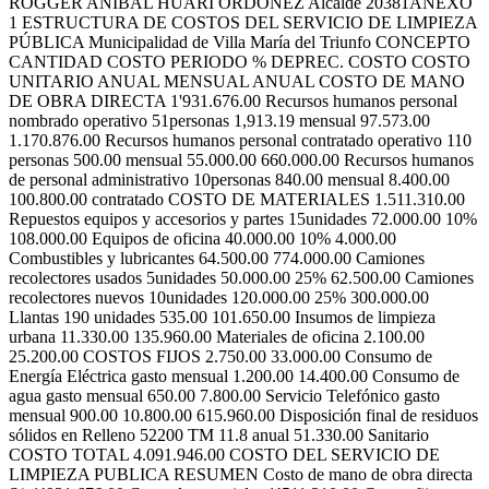
ROGGER ANIBAL HUARI ORDOÑEZ Alcalde 20381ANEXO
1 ESTRUCTURA DE COSTOS DEL SERVICIO DE LIMPIEZA
PÚBLICA Municipalidad de Villa María del Triunfo CONCEPTO
CANTIDAD COSTO PERIODO % DEPREC. COSTO COSTO
UNITARIO ANUAL MENSUAL ANUAL COSTO DE MANO
DE OBRA DIRECTA 1'931.676.00 Recursos humanos personal
nombrado operativo 51personas 1,913.19 mensual 97.573.00
1.170.876.00 Recursos humanos personal contratado operativo 110
personas 500.00 mensual 55.000.00 660.000.00 Recursos humanos
de personal administrativo 10personas 840.00 mensual 8.400.00
100.800.00 contratado COSTO DE MATERIALES 1.511.310.00
Repuestos equipos y accesorios y partes 15unidades 72.000.00 10%
108.000.00 Equipos de oficina 40.000.00 10% 4.000.00
Combustibles y lubricantes 64.500.00 774.000.00 Camiones
recolectores usados 5unidades 50.000.00 25% 62.500.00 Camiones
recolectores nuevos 10unidades 120.000.00 25% 300.000.00
Llantas 190 unidades 535.00 101.650.00 Insumos de limpieza
urbana 11.330.00 135.960.00 Materiales de oficina 2.100.00
25.200.00 COSTOS FIJOS 2.750.00 33.000.00 Consumo de
Energía Eléctrica gasto mensual 1.200.00 14.400.00 Consumo de
agua gasto mensual 650.00 7.800.00 Servicio Telefónico gasto
mensual 900.00 10.800.00 615.960.00 Disposición final de residuos
sólidos en Relleno 52200 TM 11.8 anual 51.330.00 Sanitario
COSTO TOTAL 4.091.946.00 COSTO DEL SERVICIO DE
LIMPIEZA PUBLICA RESUMEN Costo de mano de obra directa