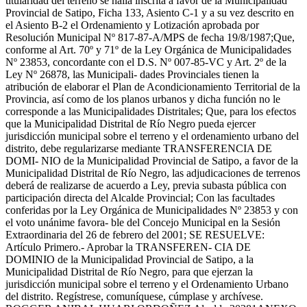
titularidad del terreno se halla inscrita a favor de la Municipalidad
Provincial de Satipo, Ficha 133, Asiento C-1 y a su vez descrito en
el Asiento B-2 el Ordenamiento y Lotización aprobada por
Resolución Municipal Nº 817-87-A/MPS de fecha 19/8/1987;Que,
conforme al Art. 70º y 71º de la Ley Orgánica de Municipalidades
Nº 23853, concordante con el D.S. Nº 007-85-VC y Art. 2º de la
Ley Nº 26878, las Municipali- dades Provinciales tienen la
atribución de elaborar el Plan de Acondicionamiento Territorial de la
Provincia, así como de los planos urbanos y dicha función no le
corresponde a las Municipalidades Distritales; Que, para los efectos
que la Municipalidad Distrital de Río Negro pueda ejercer
jurisdicción municipal sobre el terreno y el ordenamiento urbano del
distrito, debe regularizarse mediante TRANSFERENCIA DE
DOMI- NIO de la Municipalidad Provincial de Satipo, a favor de la
Municipalidad Distrital de Río Negro, las adjudicaciones de terrenos
deberá de realizarse de acuerdo a Ley, previa subasta pública con
participación directa del Alcalde Provincial; Con las facultades
conferidas por la Ley Orgánica de Municipalidades Nº 23853 y con
el voto unánime favora- ble del Concejo Municipal en la Sesión
Extraordinaria del 26 de febrero del 2001; SE RESUELVE:
Artículo Primero.- Aprobar la TRANSFEREN- CIA DE
DOMINIO de la Municipalidad Provincial de Satipo, a la
Municipalidad Distrital de Río Negro, para que ejerzan la
jurisdicción municipal sobre el terreno y el Ordenamiento Urbano
del distrito. Regístrese, comuníquese, cúmplase y archívese.