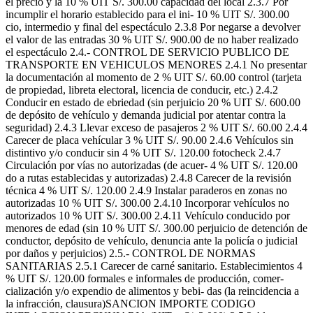
el precio y la 10 % UIT S/. 300.00 capacidad del local 2.3.7 Por
incumplir el horario establecido para el ini- 10 % UIT S/. 300.00
cio, intermedio y final del espectáculo 2.3.8 Por negarse a devolver
el valor de las entradas 30 % UIT S/. 900.00 de no haber realizado
el espectáculo 2.4.- CONTROL DE SERVICIO PUBLICO DE
TRANSPORTE EN VEHICULOS MENORES 2.4.1 No presentar
la documentación al momento de 2 % UIT S/. 60.00 control (tarjeta
de propiedad, libreta electoral, licencia de conducir, etc.) 2.4.2
Conducir en estado de ebriedad (sin perjuicio 20 % UIT S/. 600.00
de depósito de vehículo y demanda judicial por atentar contra la
seguridad) 2.4.3 Llevar exceso de pasajeros 2 % UIT S/. 60.00 2.4.4
Carecer de placa vehícular 3 % UIT S/. 90.00 2.4.6 Vehículos sin
distintivo y/o conducir sin 4 % UIT S/. 120.00 fotocheck 2.4.7
Circulación por vías no autorizadas (de acuer- 4 % UIT S/. 120.00
do a rutas establecidas y autorizadas) 2.4.8 Carecer de la revisión
técnica 4 % UIT S/. 120.00 2.4.9 Instalar paraderos en zonas no
autorizadas 10 % UIT S/. 300.00 2.4.10 Incorporar vehículos no
autorizados 10 % UIT S/. 300.00 2.4.11 Vehículo conducido por
menores de edad (sin 10 % UIT S/. 300.00 perjuicio de detención de
conductor, depósito de vehículo, denuncia ante la policía o judicial
por daños y perjuicios) 2.5.- CONTROL DE NORMAS
SANITARIAS 2.5.1 Carecer de carné sanitario. Establecimientos 4
% UIT S/. 120.00 formales e informales de producción, comer-
cialización y/o expendio de alimentos y bebi- das (la reincidencia a
la infracción, clausura)SANCION IMPORTE CODIGO