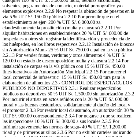
cualquier 100 % UIT S/. 3,000.00 título, bebidas alcohólicas,
solventes, pega- mentos de contacto, material pornografico y/o
elementos explosivos 2.2.9 No respetar la ubicación de puestos en la
vía 5 % UIT S/. 150.00 pública 2.2.10 Por permitir que en el
establecimiento se ejer- 200 % UIT S/. 6,000.00 za
clandestinamente la prostitución (multa y clausura) 2.2.11 Por
alquilar habitaciones en establecimientos 20 % UIT S/. 600.00 de
hospedajes u otros sin registrar la identifica- ción y procedencia de
los huéspedes, en los libros respectivos 2.2.12 Instalación de kioscos
sin Autorización Muni- 25 % UIT S/. 750.00 cipal en la vía pública
2.2.13 Por vender frutas, verduras y otros alimentos 4 % UIT S/.
120.00 en estado de descomposición; multa y clausura 2.2.14 Por
instalación de carpas en la vía pública con 15 % UIT S/. 450.00
fines lucrativos sin Autorización Municipal 2.2.15 Por carecer el
local comercial de infraestruc- 15 % UIT S/. 450.00 tura para la
elaboración de alimentos 2.3.- CONTROL DE ESPECTACULOS
PUBLICOS NO DEPORTIVOS 2.3.1 Realizar espectáculos
públicos no deportivos 50 % UIT S/. 1,500.00 sin autorización 2.3.2
Por incurrir el artista en actos reñidos con la 20 % UIT S/. 600.00
moral y las buenas costumbres, solidariamente al dueño del local y
el promotor 2.3.3 Por reabrir local clausurado, sin autorización 30 %
UIT S/. 900.00 correspondiente 2.3.4 Por negarse a que se realicen
las inspecciones 10 % UIT S/. 300.00 a sus locales 2.3.5 Por
infringir gravemente las normas de segu- 40 % UIT S/. 1,200.00
ridad y de primeros auxilios 2.3.6 Por no exhibir carteles indicando