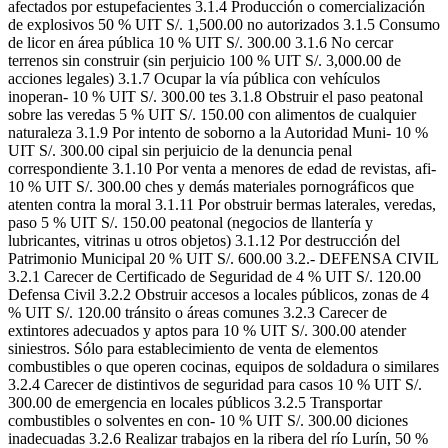
afectados por estupefacientes 3.1.4 Producción o comercialización
de explosivos 50 % UIT S/. 1,500.00 no autorizados 3.1.5 Consumo
de licor en área pública 10 % UIT S/. 300.00 3.1.6 No cercar
terrenos sin construir (sin perjuicio 100 % UIT S/. 3,000.00 de
acciones legales) 3.1.7 Ocupar la vía pública con vehículos
inoperan- 10 % UIT S/. 300.00 tes 3.1.8 Obstruir el paso peatonal
sobre las veredas 5 % UIT S/. 150.00 con alimentos de cualquier
naturaleza 3.1.9 Por intento de soborno a la Autoridad Muni- 10 %
UIT S/. 300.00 cipal sin perjuicio de la denuncia penal
correspondiente 3.1.10 Por venta a menores de edad de revistas, afi-
10 % UIT S/. 300.00 ches y demás materiales pornográficos que
atenten contra la moral 3.1.11 Por obstruir bermas laterales, veredas,
paso 5 % UIT S/. 150.00 peatonal (negocios de llantería y
lubricantes, vitrinas u otros objetos) 3.1.12 Por destrucción del
Patrimonio Municipal 20 % UIT S/. 600.00 3.2.- DEFENSA CIVIL
3.2.1 Carecer de Certificado de Seguridad de 4 % UIT S/. 120.00
Defensa Civil 3.2.2 Obstruir accesos a locales públicos, zonas de 4
% UIT S/. 120.00 tránsito o áreas comunes 3.2.3 Carecer de
extintores adecuados y aptos para 10 % UIT S/. 300.00 atender
siniestros. Sólo para establecimiento de venta de elementos
combustibles o que operen cocinas, equipos de soldadura o similares
3.2.4 Carecer de distintivos de seguridad para casos 10 % UIT S/.
300.00 de emergencia en locales públicos 3.2.5 Transportar
combustibles o solventes en con- 10 % UIT S/. 300.00 diciones
inadecuadas 3.2.6 Realizar trabajos en la ribera del río Lurín, 50 %