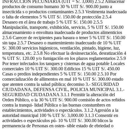
INFRACCION PECUNIARIA (UIT = S/. 3,000) 2.5.2 Almacenar
productos de consumo humano 30 % UIT S/. 900.00 junto a
insecticida s o productos contaminantes 2.5.3 Vestimenta inadecuada
o falta de elementos 5 % UIT S/. 150.00 de protección 2.5.4
Desaseo en el área de trabajo 5 % UIT S/. 150.00 2.5.5
Manipulación, transporte, exhibición, servicio, 5 % UIT S/. 150.00
almacenamiento o envoltura inadecuada de productos alimenticios
2.5.6 Carecer de recipientes para basura o tener 5 % UIT S/. 150.00
sin tapa 2.5.7 Desaseo o mantenimiento inadecuado de 10 % UIT
S/. 300.00 servicios higienicos, ventilación, pintado, higiene, luz,
temperatura, etc. 2.5.8 No efectuar la desinsectación, desratización 4
% UIT S/. 120.00 y/o fumigación en los plazos reglamentarios 2.5.9
Por tener infectados los tanques y cisternas de agua potable Locales
comerciales 10 % UIT S/. 300.00 Edificios 15 % UIT S/. 450.00
Casas o predios independientes 5 % UIT S/. 150.00 2.5.10 Por
comercialización de allimentos en mal 10 % UIT S/. 300.00 estado
que atenten contra la salud pública; decomiso 3.- SEGURIDAD
CIUDADANA, DEFENSA CIVIL, POLICIA MUNICIPAL 3.1.-
SEGURIDAD CIUDADANA 3.1.1 Permitir la alteración del
Orden Público, o la 30 % UIT S/. 900.00 comisión de actos reñidos
contra la tranqui- lidad Pública o las buenas constumbres en
establecimientos, actividades o espectáculos. 3.1.2 Agresión a la
autoridad municipal 100 % UIT S/. 3,000.00 3.1.3 Consentir en
actividades o espectáculos pú- 10 % UIT S/. 300.00 blicos la
permanencia de Personas en osten- sible estado de ebriedad o