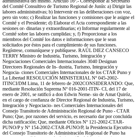
administrativa del mismo. Artículo 16º.- Corresponde al Secretario
del Comité Consultivo de Turismo Regional de Junín: a) Dirigir las
labores administrativas; b) Intervenir en las deliberaciones con voz,
pero sin voto; c) Realizar las funciones y comisiones que le asigne el
Comité y el Presidente; d) Elaborar el Acta correspondiente a las
sesiones or- dinarias y extraordinarias; e) Informar regularmente al
Comité sobre las labores cumplidas; y, f) Proporcionar a los
miembros del Comité los datos e informaciones que le sean
solicitados por éstos para el cumplimiento de sus funciones.
Regístrese, comuníquese y publíquese. RAÚL DIEZ CANSECO
TERRY Ministro de Industria, Turismo, Integración y
Negociaciones Comerciales Internacionales 3040 Designan
Directores Regionales de In- dustria, Turismo, Integración y
Negocia- ciones Comerciales Internacionales de los CTAR Puno y
La Libertad RESOLUCIÓN MINISTERIAL Nº 045-2002-
ITINCI/DM Lima, 11 de febrero de 2002CONSIDERANDO: Que,
mediante Resolución Suprema Nº 016-2001-ITIN- CI, del 17 de
enero de 2001, se ratificó a don Edwin Neme- sio de Amat Quiróz,
en el cargo de confianza de Director Regional de Industria, Turismo,
Integración y Negociacio- nes Comerciales Internacionales del
Consejo Transitorio de Administración Regional de Puno - CTAR
Puno; Que, por razones del servicio, es necesario dar por concluida
dicha ratificación; Que, mediante Oficios Nº 121-2002-CTAR-
PUNO/P y Nº 154-2002-CTAR-PUNO/P, la Presidencia Ejecutiva
del Consejo Transitorio de Administración Regional de Puno ha