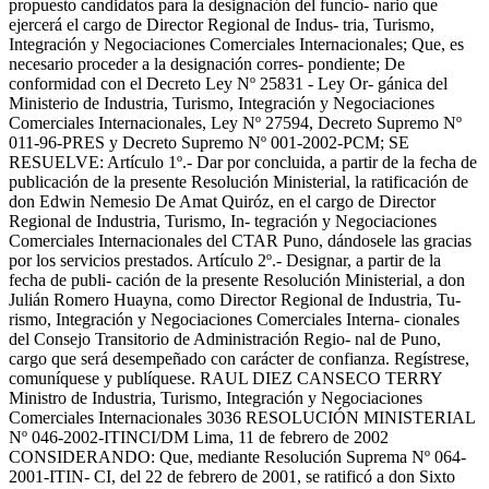
propuesto candidatos para la designación del funcio- nario que
ejercerá el cargo de Director Regional de Indus- tria, Turismo,
Integración y Negociaciones Comerciales Internacionales; Que, es
necesario proceder a la designación corres- pondiente; De
conformidad con el Decreto Ley Nº 25831 - Ley Or- gánica del
Ministerio de Industria, Turismo, Integración y Negociaciones
Comerciales Internacionales, Ley Nº 27594, Decreto Supremo Nº
011-96-PRES y Decreto Supremo Nº 001-2002-PCM; SE
RESUELVE: Artículo 1º.- Dar por concluida, a partir de la fecha de
publicación de la presente Resolución Ministerial, la ratificación de
don Edwin Nemesio De Amat Quiróz, en el cargo de Director
Regional de Industria, Turismo, In- tegración y Negociaciones
Comerciales Internacionales del CTAR Puno, dándosele las gracias
por los servicios prestados. Artículo 2º.- Designar, a partir de la
fecha de publi- cación de la presente Resolución Ministerial, a don
Julián Romero Huayna, como Director Regional de Industria, Tu-
rismo, Integración y Negociaciones Comerciales Interna- cionales
del Consejo Transitorio de Administración Regio- nal de Puno,
cargo que será desempeñado con carácter de confianza. Regístrese,
comuníquese y publíquese. RAUL DIEZ CANSECO TERRY
Ministro de Industria, Turismo, Integración y Negociaciones
Comerciales Internacionales 3036 RESOLUCIÓN MINISTERIAL
Nº 046-2002-ITINCI/DM Lima, 11 de febrero de 2002
CONSIDERANDO: Que, mediante Resolución Suprema Nº 064-
2001-ITIN- CI, del 22 de febrero de 2001, se ratificó a don Sixto