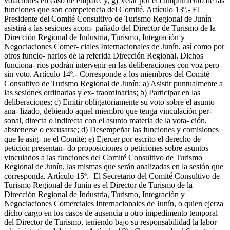
votaciones en caso de empate; y, g) Velar por el cumplimiento de las
funciones que son competencia del Comité. Artículo 13º.- El
Presidente del Comité Consultivo de Turismo Regional de Junín
asistirá a las sesiones acom- pañado del Director de Turismo de la
Dirección Regional de Industria, Turismo, Integración y
Negociaciones Comer- ciales Internacionales de Junín, así como por
otros funcio- narios de la referida Dirección Regional. Dichos
funciona- rios podrán intervenir en las deliberaciones con voz pero
sin voto. Artículo 14º.- Corresponde a los miembros del Comité
Consultivo de Turismo Regional de Junín: a) Asistir puntualmente a
las sesiones ordinarias y ex- traordinarias; b) Participar en las
deliberaciones; c) Emitir obligatoriamente su voto sobre el asunto
ana- lizado, debiendo aquel miembro que tenga vinculación per-
sonal, directa o indirecta con el asunto materia de la vota- ción,
abstenerse o excusarse; d) Desempeñar las funciones y comisiones
que le asig- ne el Comité; e) Ejercer por escrito el derecho de
petición presentan- do proposiciones o peticiones sobre asuntos
vinculados a las funciones del Comité Consultivo de Turismo
Regional de Junín, las mismas que serán analizadas en la sesión que
corresponda. Artículo 15º.- El Secretario del Comité Consultivo de
Turismo Regional de Junín es el Director de Turismo de la
Dirección Regional de Industria, Turismo, Integración y
Negociaciones Comerciales Internacionales de Junín, o quien ejerza
dicho cargo en los casos de ausencia u otro impedimento temporal
del Director de Turismo, teniendo bajo su responsabilidad la labor