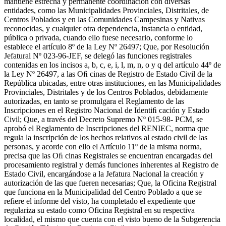
mantiene estrecha y permanente coordinación con diversas
entidades, como las Municipalidades Provinciales, Distritales, de
Centros Poblados y en las Comunidades Campesinas y Nativas
reconocidas, y cualquier otra dependencia, instancia o entidad,
pública o privada, cuando ello fuese necesario, conforme lo
establece el artículo 8º de la Ley Nº 26497; Que, por Resolución
Jefatural Nº 023-96-JEF, se delegó las funciones registrales
contenidas en los incisos a, b, c, e, i, l, m, n, o y q del artículo 44º de
la Ley Nº 26497, a las Oﬁ cinas de Registro de Estado Civil de la
República ubicadas, entre otras instituciones, en las Municipalidades
Provinciales, Distritales y de los Centros Poblados, debidamente
autorizadas, en tanto se promulgara el Reglamento de las
Inscripciones en el Registro Nacional de Identiﬁ cación y Estado
Civil; Que, a través del Decreto Supremo Nº 015-98- PCM, se
aprobó el Reglamento de Inscripciones del RENIEC, norma que
regula la inscripción de los hechos relativos al estado civil de las
personas, y acorde con ello el Artículo 11º de la misma norma,
precisa que las Oﬁ cinas Registrales se encuentran encargadas del
procesamiento registral y demás funciones inherentes al Registro de
Estado Civil, encargándose a la Jefatura Nacional la creación y
autorización de las que fueren necesarias; Que, la Oficina Registral
que funciona en la Municipalidad del Centro Poblado a que se
refiere el informe del visto, ha completado el expediente que
regulariza su estado como Oficina Registral en su respectiva
localidad, el mismo que cuenta con el visto bueno de la Subgerencia