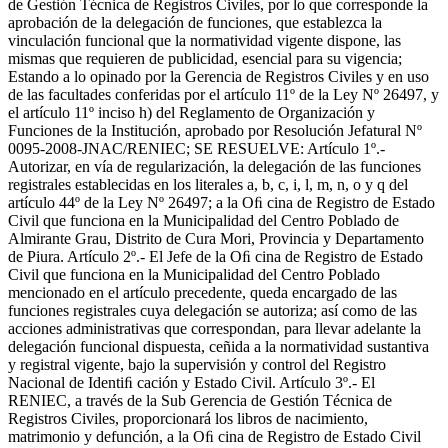
de Gestión Técnica de Registros Civiles, por lo que corresponde la
aprobación de la delegación de funciones, que establezca la
vinculación funcional que la normatividad vigente dispone, las
mismas que requieren de publicidad, esencial para su vigencia;
Estando a lo opinado por la Gerencia de Registros Civiles y en uso
de las facultades conferidas por el artículo 11º de la Ley Nº 26497, y
el artículo 11º inciso h) del Reglamento de Organización y
Funciones de la Institución, aprobado por Resolución Jefatural Nº
0095-2008-JNAC/RENIEC; SE RESUELVE: Artículo 1º.-
Autorizar, en vía de regularización, la delegación de las funciones
registrales establecidas en los literales a, b, c, i, l, m, n, o y q del
artículo 44º de la Ley Nº 26497; a la Oﬁ cina de Registro de Estado
Civil que funciona en la Municipalidad del Centro Poblado de
Almirante Grau, Distrito de Cura Mori, Provincia y Departamento
de Piura. Artículo 2º.- El Jefe de la Oﬁ cina de Registro de Estado
Civil que funciona en la Municipalidad del Centro Poblado
mencionado en el artículo precedente, queda encargado de las
funciones registrales cuya delegación se autoriza; así como de las
acciones administrativas que correspondan, para llevar adelante la
delegación funcional dispuesta, ceñida a la normatividad sustantiva
y registral vigente, bajo la supervisión y control del Registro
Nacional de Identiﬁ cación y Estado Civil. Artículo 3º.- El
RENIEC, a través de la Sub Gerencia de Gestión Técnica de
Registros Civiles, proporcionará los libros de nacimiento,
matrimonio y defunción, a la Oﬁ cina de Registro de Estado Civil