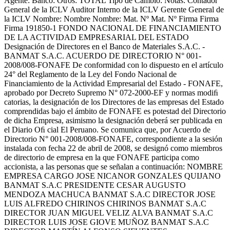
Agente: Banco: Otros: TOTAL Tipo de Cambio: Notas: Contador
General de la ICLV Auditor Interno de la ICLV Gerente General de
la ICLV Nombre: Nombre Nombre: Mat. Nº Mat. Nº Firma Firma
Firma 191850-1 FONDO NACIONAL DE FINANCIAMIENTO
DE LA ACTIVIDAD EMPRESARIAL DEL ESTADO
Designación de Directores en el Banco de Materiales S.A.C. -
BANMAT S.A.C. ACUERDO DE DIRECTORIO N° 001-
2008/008-FONAFE De conformidad con lo dispuesto en el artículo
24° del Reglamento de la Ley del Fondo Nacional de
Financiamiento de la Actividad Empresarial del Estado - FONAFE,
aprobado por Decreto Supremo N° 072-2000-EF y normas modiﬁ
catorias, la designación de los Directores de las empresas del Estado
comprendidas bajo el ámbito de FONAFE es potestad del Directorio
de dicha Empresa, asimismo la designación deberá ser publicada en
el Diario Oﬁ cial El Peruano. Se comunica que, por Acuerdo de
Directorio N° 001-2008/008-FONAFE, correspondiente a la sesión
instalada con fecha 22 de abril de 2008, se designó como miembros
de directorio de empresa en la que FONAFE participa como
accionista, a las personas que se señalan a continuación: NOMBRE
EMPRESA CARGO JOSE NICANOR GONZALES QUIJANO
BANMAT S.A.C PRESIDENTE CESAR AUGUSTO
MENDOZA MACHUCA BANMAT S.A.C DIRECTOR JOSE
LUIS ALFREDO CHIRINOS CHIRINOS BANMAT S.A.C
DIRECTOR JUAN MIGUEL VELIZ ALVA BANMAT S.A.C
DIRECTOR LUIS JOSE GIOVE MUÑOZ BANMAT S.A.C