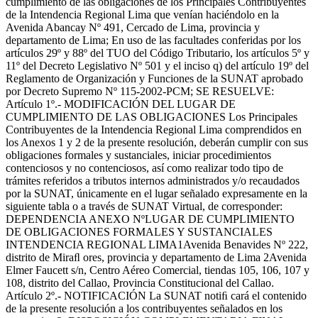
cumplimiento de las obligaciones de los Principales Contribuyentes
de la Intendencia Regional Lima que venían haciéndolo en la
Avenida Abancay Nº 491, Cercado de Lima, provincia y
departamento de Lima; En uso de las facultades conferidas por los
artículos 29º y 88º del TUO del Código Tributario, los artículos 5º y
11º del Decreto Legislativo Nº 501 y el inciso q) del artículo 19º del
Reglamento de Organización y Funciones de la SUNAT aprobado
por Decreto Supremo Nº 115-2002-PCM; SE RESUELVE:
Artículo 1º.- MODIFICACIÓN DEL LUGAR DE
CUMPLIMIENTO DE LAS OBLIGACIONES Los Principales
Contribuyentes de la Intendencia Regional Lima comprendidos en
los Anexos 1 y 2 de la presente resolución, deberán cumplir con sus
obligaciones formales y sustanciales, iniciar procedimientos
contenciosos y no contenciosos, así como realizar todo tipo de
trámites referidos a tributos internos administrados y/o recaudados
por la SUNAT, únicamente en el lugar señalado expresamente en la
siguiente tabla o a través de SUNAT Virtual, de corresponder:
DEPENDENCIA ANEXO NºLUGAR DE CUMPLIMIENTO
DE OBLIGACIONES FORMALES Y SUSTANCIALES
INTENDENCIA REGIONAL LIMA1Avenida Benavides Nº 222,
distrito de Miraﬂ ores, provincia y departamento de Lima 2Avenida
Elmer Faucett s/n, Centro Aéreo Comercial, tiendas 105, 106, 107 y
108, distrito del Callao, Provincia Constitucional del Callao.
Artículo 2º.- NOTIFICACIÓN La SUNAT notiﬁ cará el contenido
de la presente resolución a los contribuyentes señalados en los