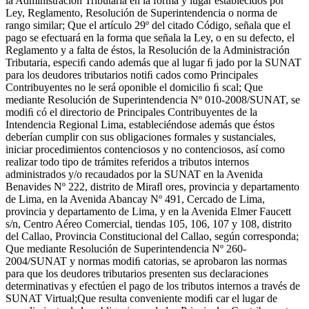
la Administración Tributaria en la forma y lugar establecidos por
Ley, Reglamento, Resolución de Superintendencia o norma de
rango similar; Que el artículo 29º del citado Código, señala que el
pago se efectuará en la forma que señala la Ley, o en su defecto, el
Reglamento y a falta de éstos, la Resolución de la Administración
Tributaria, especiﬁ cando además que al lugar ﬁ jado por la SUNAT
para los deudores tributarios notiﬁ cados como Principales
Contribuyentes no le será oponible el domicilio ﬁ scal; Que
mediante Resolución de Superintendencia Nº 010-2008/SUNAT, se
modiﬁ có el directorio de Principales Contribuyentes de la
Intendencia Regional Lima, estableciéndose además que éstos
deberían cumplir con sus obligaciones formales y sustanciales,
iniciar procedimientos contenciosos y no contenciosos, así como
realizar todo tipo de trámites referidos a tributos internos
administrados y/o recaudados por la SUNAT en la Avenida
Benavides Nº 222, distrito de Miraﬂ ores, provincia y departamento
de Lima, en la Avenida Abancay Nº 491, Cercado de Lima,
provincia y departamento de Lima, y en la Avenida Elmer Faucett
s/n, Centro Aéreo Comercial, tiendas 105, 106, 107 y 108, distrito
del Callao, Provincia Constitucional del Callao, según corresponda;
Que mediante Resolución de Superintendencia Nº 260-
2004/SUNAT y normas modiﬁ catorias, se aprobaron las normas
para que los deudores tributarios presenten sus declaraciones
determinativas y efectúen el pago de los tributos internos a través de
SUNAT Virtual;Que resulta conveniente modiﬁ car el lugar de