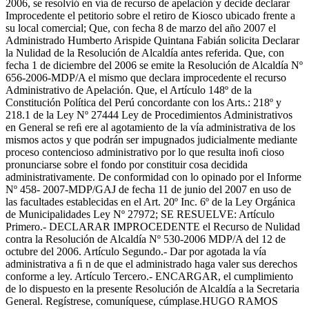
2006, se resolvió en vía de recurso de apelación y decide declarar
Improcedente el petitorio sobre el retiro de Kiosco ubicado frente a
su local comercial; Que, con fecha 8 de marzo del año 2007 el
Administrado Humberto Arispide Quintana Fabián solicita Declarar
la Nulidad de la Resolución de Alcaldía antes referida. Que, con
fecha 1 de diciembre del 2006 se emite la Resolución de Alcaldía Nº
656-2006-MDP/A el mismo que declara improcedente el recurso
Administrativo de Apelación. Que, el Artículo 148º de la
Constitución Política del Perú concordante con los Arts.: 218º y
218.1 de la Ley Nº 27444 Ley de Procedimientos Administrativos
en General se reﬁ ere al agotamiento de la vía administrativa de los
mismos actos y que podrán ser impugnados judicialmente mediante
proceso contencioso administrativo por lo que resulta inoﬁ cioso
pronunciarse sobre el fondo por constituir cosa decidida
administrativamente. De conformidad con lo opinado por el Informe
Nº 458- 2007-MDP/GAJ de fecha 11 de junio del 2007 en uso de
las facultades establecidas en el Art. 20º Inc. 6º de la Ley Orgánica
de Municipalidades Ley Nº 27972; SE RESUELVE: Artículo
Primero.- DECLARAR IMPROCEDENTE el Recurso de Nulidad
contra la Resolución de Alcaldía Nº 530-2006 MDP/A del 12 de
octubre del 2006. Artículo Segundo.- Dar por agotada la vía
administrativa a ﬁ n de que el administrado haga valer sus derechos
conforme a ley. Artículo Tercero.- ENCARGAR, el cumplimiento
de lo dispuesto en la presente Resolución de Alcaldía a la Secretaria
General. Regístrese, comuníquese, cúmplase.HUGO RAMOS