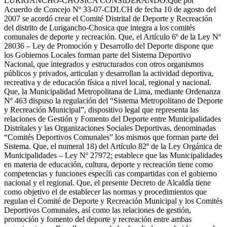
LURIGANCHO-CHOSICA CONSIDERANDO:Que por
Acuerdo de Concejo Nº 33-07-CDLCH de fecha 10 de agosto del
2007 se acordó crear el Comité Distrital de Deporte y Recreación
del distrito de Lurigancho-Chosica que integra a los comités
comunales de deporte y recreación. Que, el Artículo 6º de la Ley Nº
28036 – Ley de Promoción y Desarrollo del Deporte dispone que
los Gobiernos Locales forman parte del Sistema Deportivo
Nacional, que integrados y estructurados con otros organismos
públicos y privados, articulan y desarrollan la actividad deportiva,
recreativa y de educación física a nivel local, regional y nacional.
Que, la Municipalidad Metropolitana de Lima, mediante Ordenanza
Nº 463 dispuso la regulación del “Sistema Metropolitano de Deporte
y Recreación Municipal”, dispositivo legal que representa las
relaciones de Gestión y Fomento del Deporte entre Municipalidades
Distritales y las Organizaciones Sociales Deportivas, denominadas
“Comités Deportivos Comunales” los mismos que forman parte del
Sistema. Que, el numeral 18) del Artículo 82º de la Ley Orgánica de
Municipalidades – Ley Nº 27972; establece que las Municipalidades
en materia de educación, cultura, deporte y recreación tiene como
competencias y funciones especíﬁ cas compartidas con el gobierno
nacional y el regional. Que, el presente Decreto de Alcaldía tiene
como objetivo el de establecer las normas y procedimientos que
regulan el Comité de Deporte y Recreación Municipal y los Comités
Deportivos Comunales, así como las relaciones de gestión,
promoción y fomento del deporte y recreación entre ambas