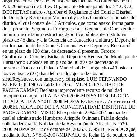
organizaciones. Por ello, en uso de las facultades conferidas por el
Art. 20 inciso 6 de la Ley Orgánica de Municipalidades Nº 27972;
DECRETA:Primero.- Aprobar el Reglamento del Comité Distrital
de Deporte y Recreación Municipal y de los Comités Comunales del
distrito, el cual consta de 12 Artículos, que como anexo forma parte
de la presente. Segundo.- Encárguese a la Gerencia de Obras emitir
un informe de la infraestructura deportiva pública del distrito en
plazo de 45 días, y a la Gerencia de Educación Cultura y Deporte la
conformación de los Comités Comunales de Deporte y Recreación
en un plazo de 120 días, de decretado el presente. Tercero.-
Conformar el Comité distrital de Deporte y Recreación Municipal de
Lurigancho-Chosica en un plazo de 30 días de decretado el
presente. Dado en el Palacio Municipal de Lurigancho –Chosica a
los veintisiete (27) días del mes de agosto de dos mil
siete.Regístrese, comuníquese y cúmplase. LUIS FERNANDO
BUENO QUINO Alcalde 155705-1 MUNICIPALIDAD DE
PACHACAMAC Declaran improcedente recurso de nulidad
interpuesto contra la R.A. Nº 530-2006-MDP/A RESOLUCIÓN
DE ALCALDÍA Nº 011-2008-MDP/A Pachacámac, 7 de enero del
2008EL ALCALDE DE LA MUNICIPALIDAD DISTRITAL DE
PACHACÁMAC: VISTO:El expediente 2284-2007 mediante el
cual el administrado Humberto Arispide Quintana Fabián donde
solicita declarar la Nulidad de la Resolución de Alcaldía Nº 530-
2006-MDP/A del 12 de octubre del 2006. CONSIDERANDO:Que,
mediante R.A. Nº 530-2007-MDP/ALC de fecha 12 de octubre del