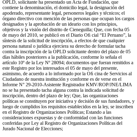
OPLD, solicitante ha presentado un Acta de Fundación, que
contiene la denominación, el domicilio legal, la designación del
apoderado, representante legal, personeros legales y técnicos; el
órgano directivo con mención de las personas que ocupan los cargos
designados y la aprobación de un ideario con los principios,
objetivos y la visión del distrito de Cieneguilla; Que, con fecha 05
de mayo del 2010, se publicó en el Diario Oﬁ cial “El Peruano”, la
síntesis de la solicitud de inscripción, a efectos de que cualquier
persona natural o jurídica ejerciera su derecho de formular tacha
contra la inscripción de la OPLD solicitante dentro del plazo de 05
días hábiles posteriores a la publicación, conforme lo señala el
artículo 10º de la Ley Nº 28094; documentos que fueran remitidos a
este Registro por los interesados el 05 de mayo del presente,
asimismo, de acuerdo a lo informado por la Oﬁ cina de Servicios al
Ciudadano de nuestra institución y conforme es de verse en el
Informe N° 29-2010-Asistente Registrador KMV/ROP/JNE/LIMA
no se ha presentado tacha alguna contra la indicada solicitud de
inscripción, dentro del plazo de ley; Que, las organizaciones
políticas se constituyen por iniciativa y decisión de sus fundadores, y
luego de cumplidos los requisitos establecidos en la ley, se inscriben
en el Registro de Organizaciones Políticas; Estando a las
consideraciones expuestas y de conformidad con las funciones
conferidas por Ley al Registro de Organizaciones Políticas del
Jurado Nacional de Elecciones;