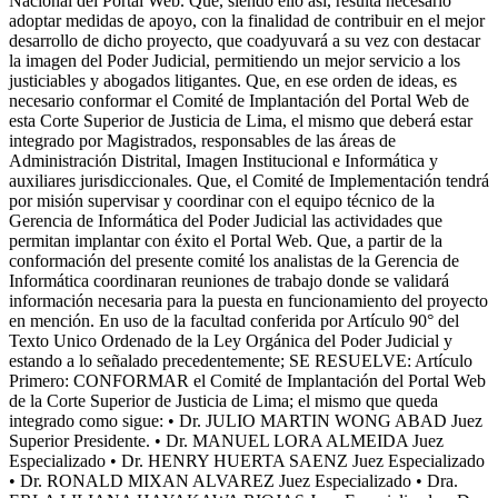
Nacional del Portal Web. Que, siendo ello así, resulta necesario
adoptar medidas de apoyo, con la finalidad de contribuir en el mejor
desarrollo de dicho proyecto, que coadyuvará a su vez con destacar
la imagen del Poder Judicial, permitiendo un mejor servicio a los
justiciables y abogados litigantes. Que, en ese orden de ideas, es
necesario conformar el Comité de Implantación del Portal Web de
esta Corte Superior de Justicia de Lima, el mismo que deberá estar
integrado por Magistrados, responsables de las áreas de
Administración Distrital, Imagen Institucional e Informática y
auxiliares jurisdiccionales. Que, el Comité de Implementación tendrá
por misión supervisar y coordinar con el equipo técnico de la
Gerencia de Informática del Poder Judicial las actividades que
permitan implantar con éxito el Portal Web. Que, a partir de la
conformación del presente comité los analistas de la Gerencia de
Informática coordinaran reuniones de trabajo donde se validará
información necesaria para la puesta en funcionamiento del proyecto
en mención. En uso de la facultad conferida por Artículo 90° del
Texto Unico Ordenado de la Ley Orgánica del Poder Judicial y
estando a lo señalado precedentemente; SE RESUELVE: Artículo
Primero: CONFORMAR el Comité de Implantación del Portal Web
de la Corte Superior de Justicia de Lima; el mismo que queda
integrado como sigue: • Dr. JULIO MARTIN WONG ABAD Juez
Superior Presidente. • Dr. MANUEL LORA ALMEIDA Juez
Especializado • Dr. HENRY HUERTA SAENZ Juez Especializado
• Dr. RONALD MIXAN ALVAREZ Juez Especializado • Dra.