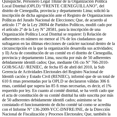
Quisquiche, Personero Legal Titular de la Organización Política
Local Distrital (OPLD) “FRENTE CIENEGUILLANO”, del
distrito de Cieneguilla, provincia y departamento Lima; solicitó la
inscripción de dicha agrupación ante el Registro de Organizaciones
Políticas del Jurado Nacional de Elecciones; Que, de acuerdo al
artículo 17° de la Ley 28094 de Partidos Políticos, modiﬁ cado por
el artículo 2º de la Ley N° 28581, para la inscripción de una
Organización Política Local Distrital se requiere: I) Relación de
adherentes en número no menor al 1% de los ciudadanos que
sufragaron en las últimas elecciones de carácter nacional dentro de la
circunscripción en la que la organización desarrolla sus actividades;
y II) Acta de constitución de un comité en el distrito de Cieneguilla,
provincia y departamento Lima, suscrita por más de 50 adherentes
debidamente identiﬁ cados; Que, mediante Oﬁ cio N° 766-2010-
GOR/SGAE/ /RENIEC, de fecha 05 de abril del 2010, la Sub
Gerencia de Actividades Electorales del Registro Nacional de
Identiﬁ cación y Estado Civil (RENIEC), informó que de un total de
610 ﬁ rmas presentadas por la OPLD se declararon válidas 306 ﬁ
rmas, cantidad que supera las 85 ﬁ rmas necesarias, es decir, el 1%
requerido por ley. En cuanto al comité distrital, se ha veriﬁ cado que
el acta de constitución de su comité distrital ha sido suscrita por más
de 50 adherentes debidamente identiﬁ cados; asimismo se ha
constatado el funcionamiento de dicho comité tal como se acredita
con el Informe N° 136-2009-YCC-DNFRE/JNE, de la Dirección
Nacional de Fiscalización y Procesos Electorales; Que, también la