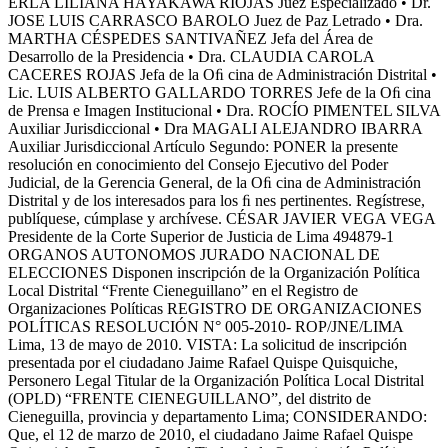
ERLA LILIANA HAYAKAWA RIOJAS Juez Especializado • Dr.
JOSE LUIS CARRASCO BAROLO Juez de Paz Letrado • Dra.
MARTHA CÉSPEDES SANTIVAÑEZ Jefa del Área de
Desarrollo de la Presidencia • Dra. CLAUDIA CAROLA
CACERES ROJAS Jefa de la Oﬁ cina de Administración Distrital •
Lic. LUIS ALBERTO GALLARDO TORRES Jefe de la Oﬁ cina
de Prensa e Imagen Institucional • Dra. ROCÍO PIMENTEL SILVA
Auxiliar Jurisdiccional • Dra MAGALI ALEJANDRO IBARRA
Auxiliar Jurisdiccional Artículo Segundo: PONER la presente
resolución en conocimiento del Consejo Ejecutivo del Poder
Judicial, de la Gerencia General, de la Oﬁ cina de Administración
Distrital y de los interesados para los ﬁ nes pertinentes. Regístrese,
publíquese, cúmplase y archívese. CÉSAR JAVIER VEGA VEGA
Presidente de la Corte Superior de Justicia de Lima 494879-1
ORGANOS AUTONOMOS JURADO NACIONAL DE
ELECCIONES Disponen inscripción de la Organización Política
Local Distrital “Frente Cieneguillano” en el Registro de
Organizaciones Políticas REGISTRO DE ORGANIZACIONES
POLÍTICAS RESOLUCIÓN N° 005-2010- ROP/JNE/LIMA
Lima, 13 de mayo de 2010. VISTA: La solicitud de inscripción
presentada por el ciudadano Jaime Rafael Quispe Quisquiche,
Personero Legal Titular de la Organización Política Local Distrital
(OPLD) “FRENTE CIENEGUILLANO”, del distrito de
Cieneguilla, provincia y departamento Lima; CONSIDERANDO:
Que, el 12 de marzo de 2010, el ciudadano Jaime Rafael Quispe