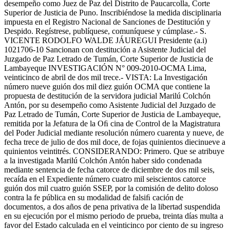
desempeño como Juez de Paz del Distrito de Paucarcolla, Corte
Superior de Justicia de Puno. Inscribiéndose la medida disciplinaria
impuesta en el Registro Nacional de Sanciones de Destitución y
Despido. Regístrese, publíquese, comuníquese y cúmplase.- S.
VICENTE RODOLFO WALDE JÁUREGUI Presidente (a.i)
1021706-10 Sancionan con destitución a Asistente Judicial del
Juzgado de Paz Letrado de Tumán, Corte Superior de Justicia de
Lambayeque INVESTIGACIÓN N° 009-2010-OCMA Lima,
veinticinco de abril de dos mil trece.- VISTA: La Investigación
número nueve guión dos mil diez guión OCMA que contiene la
propuesta de destitución de la servidora judicial Marilú Colchón
Antón, por su desempeño como Asistente Judicial del Juzgado de
Paz Letrado de Tumán, Corte Superior de Justicia de Lambayeque,
remitida por la Jefatura de la Oﬁ cina de Control de la Magistratura
del Poder Judicial mediante resolución número cuarenta y nueve, de
fecha trece de julio de dos mil doce, de fojas quinientos diecinueve a
quinientos veintitrés. CONSIDERANDO: Primero. Que se atribuye
a la investigada Marilú Colchón Antón haber sido condenada
mediante sentencia de fecha catorce de diciembre de dos mil seis,
recaída en el Expediente número cuatro mil seiscientos catorce
guión dos mil cuatro guión SSEP, por la comisión de delito doloso
contra la fe pública en su modalidad de falsiﬁ cación de
documentos, a dos años de pena privativa de la libertad suspendida
en su ejecución por el mismo periodo de prueba, treinta días multa a
favor del Estado calculada en el veinticinco por ciento de su ingreso