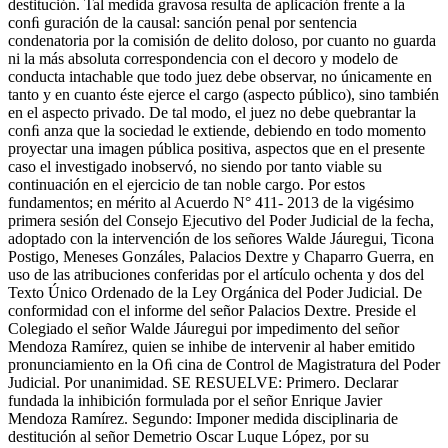
destitución. Tal medida gravosa resulta de aplicación frente a la
conﬁ guración de la causal: sanción penal por sentencia
condenatoria por la comisión de delito doloso, por cuanto no guarda
ni la más absoluta correspondencia con el decoro y modelo de
conducta intachable que todo juez debe observar, no únicamente en
tanto y en cuanto éste ejerce el cargo (aspecto público), sino también
en el aspecto privado. De tal modo, el juez no debe quebrantar la
conﬁ anza que la sociedad le extiende, debiendo en todo momento
proyectar una imagen pública positiva, aspectos que en el presente
caso el investigado inobservó, no siendo por tanto viable su
continuación en el ejercicio de tan noble cargo. Por estos
fundamentos; en mérito al Acuerdo N° 411- 2013 de la vigésimo
primera sesión del Consejo Ejecutivo del Poder Judicial de la fecha,
adoptado con la intervención de los señores Walde Jáuregui, Ticona
Postigo, Meneses Gonzáles, Palacios Dextre y Chaparro Guerra, en
uso de las atribuciones conferidas por el artículo ochenta y dos del
Texto Único Ordenado de la Ley Orgánica del Poder Judicial. De
conformidad con el informe del señor Palacios Dextre. Preside el
Colegiado el señor Walde Jáuregui por impedimento del señor
Mendoza Ramírez, quien se inhibe de intervenir al haber emitido
pronunciamiento en la Oﬁ cina de Control de Magistratura del Poder
Judicial. Por unanimidad. SE RESUELVE: Primero. Declarar
fundada la inhibición formulada por el señor Enrique Javier
Mendoza Ramírez. Segundo: Imponer medida disciplinaria de
destitución al señor Demetrio Oscar Luque López, por su