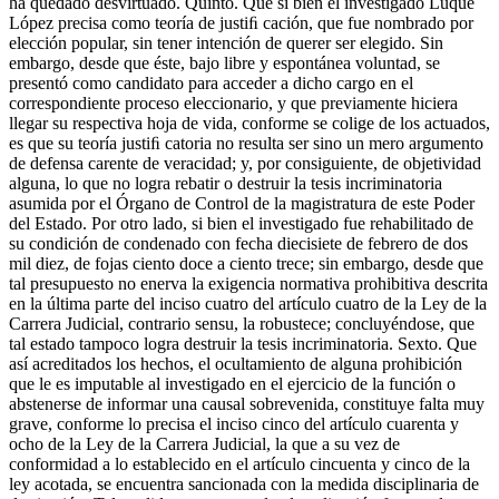
ha quedado desvirtuado. Quinto. Que si bien el investigado Luque
López precisa como teoría de justiﬁ cación, que fue nombrado por
elección popular, sin tener intención de querer ser elegido. Sin
embargo, desde que éste, bajo libre y espontánea voluntad, se
presentó como candidato para acceder a dicho cargo en el
correspondiente proceso eleccionario, y que previamente hiciera
llegar su respectiva hoja de vida, conforme se colige de los actuados,
es que su teoría justiﬁ catoria no resulta ser sino un mero argumento
de defensa carente de veracidad; y, por consiguiente, de objetividad
alguna, lo que no logra rebatir o destruir la tesis incriminatoria
asumida por el Órgano de Control de la magistratura de este Poder
del Estado. Por otro lado, si bien el investigado fue rehabilitado de
su condición de condenado con fecha diecisiete de febrero de dos
mil diez, de fojas ciento doce a ciento trece; sin embargo, desde que
tal presupuesto no enerva la exigencia normativa prohibitiva descrita
en la última parte del inciso cuatro del artículo cuatro de la Ley de la
Carrera Judicial, contrario sensu, la robustece; concluyéndose, que
tal estado tampoco logra destruir la tesis incriminatoria. Sexto. Que
así acreditados los hechos, el ocultamiento de alguna prohibición
que le es imputable al investigado en el ejercicio de la función o
abstenerse de informar una causal sobrevenida, constituye falta muy
grave, conforme lo precisa el inciso cinco del artículo cuarenta y
ocho de la Ley de la Carrera Judicial, la que a su vez de
conformidad a lo establecido en el artículo cincuenta y cinco de la
ley acotada, se encuentra sancionada con la medida disciplinaria de