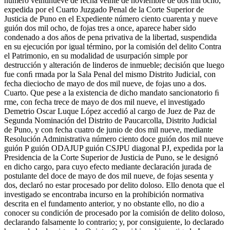
número veintinueve de fecha veinte de noviembre de dos mil ocho,
expedida por el Cuarto Juzgado Penal de la Corte Superior de
Justicia de Puno en el Expediente número ciento cuarenta y nueve
guión dos mil ocho, de fojas tres a once, aparece haber sido
condenado a dos años de pena privativa de la libertad, suspendida
en su ejecución por igual término, por la comisión del delito Contra
el Patrimonio, en su modalidad de usurpación simple por
destrucción y alteración de linderos de inmueble; decisión que luego
fue conﬁ rmada por la Sala Penal del mismo Distrito Judicial, con
fecha dieciocho de mayo de dos mil nueve, de fojas uno a dos.
Cuarto. Que pese a la existencia de dicho mandato sancionatorio ﬁ
rme, con fecha trece de mayo de dos mil nueve, el investigado
Demetrio Oscar Luque López accedió al cargo de Juez de Paz de
Segunda Nominación del Distrito de Paucarcolla, Distrito Judicial
de Puno, y con fecha cuatro de junio de dos mil nueve, mediante
Resolución Administrativa número ciento doce guión dos mil nueve
guión P guión ODAJUP guión CSJPU diagonal PJ, expedida por la
Presidencia de la Corte Superior de Justicia de Puno, se le designó
en dicho cargo, para cuyo efecto mediante declaración jurada de
postulante del doce de mayo de dos mil nueve, de fojas sesenta y
dos, declaró no estar procesado por delito doloso. Ello denota que el
investigado se encontraba incurso en la prohibición normativa
descrita en el fundamento anterior, y no obstante ello, no dio a
conocer su condición de procesado por la comisión de delito doloso,
declarando falsamente lo contrario; y, por consiguiente, lo declarado