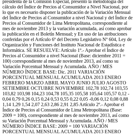
presidenta de la Comisión Especial, presentó la metodología del
cálculo del Índice de Precios al Consumidor a Nivel Nacional, por
lo que es necesario disponer la publicación de la Variación Mensual
del Índice de Precios al Consumidor a nivel Nacional y del Índice de
Precios al Consumidor de Lima Metropolitana, correspondiente al
mes de noviembre 2013 y la variación acumulada, así como aprobar
la publicación en el Boletín Mensual; y En uso de las atribuciones
conferidas por el Artículo 6º del Decreto Legislativo Nº 604, Ley de
Organización y Funciones del Instituto Nacional de Estadística e
Informática. SE RESUELVE: Artículo 1º.- Aprobar el Índice de
Precios al Consumidor a nivel Nacional (Base: diciembre 2011 =
100) correspondiente al mes de noviembre 2013, así como su
Variación Porcentual Mensual y Acumulada. AÑO / MES
NÚMERO ÍNDICE BASE: Dic. 2011 VARIACIÓN
PORCENTUAL MENSUAL ACUMULADA 2013 ENERO
FEBRERO MARZO ABRIL MAYO JUNIO JULIO AGOSTO
SETIEMBRE OCTUBRE NOVIEMBRE 102,78 102,74 103,55
103,82 103,98 104,23 104,78 105,35 105,58 105,64 105,57 0,12 -
0,04 0,79 0,26 0,15 0,24 0,53 0,55 0,22 0,05 -0,06 0,12 0,08 0,88
1,14 1,29 1,54 2,07 2,63 2,86 2,91 2,85 Artículo 2º.- Aprobar el
Índice de Precios al Consumidor de Lima Metropolitana (Base:
2009 = 100), correspondiente al mes de noviembre 2013, así como
su Variación Porcentual Mensual y Acumulada. AÑO / MES
NÚMERO ÍNDICE BASE: 2009 = 100 VARIACIÓN
PORCENTUAL MENSUAL ACUMULADA 2013 ENERO