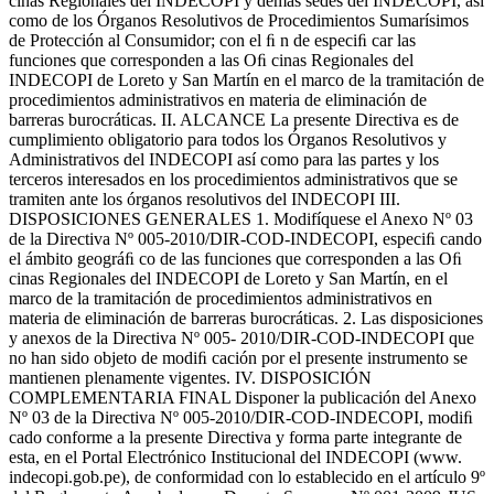
cinas Regionales del INDECOPI y demás sedes del INDECOPI, así
como de los Órganos Resolutivos de Procedimientos Sumarísimos
de Protección al Consumidor; con el ﬁ n de especiﬁ car las
funciones que corresponden a las Oﬁ cinas Regionales del
INDECOPI de Loreto y San Martín en el marco de la tramitación de
procedimientos administrativos en materia de eliminación de
barreras burocráticas. II. ALCANCE La presente Directiva es de
cumplimiento obligatorio para todos los Órganos Resolutivos y
Administrativos del INDECOPI así como para las partes y los
terceros interesados en los procedimientos administrativos que se
tramiten ante los órganos resolutivos del INDECOPI III.
DISPOSICIONES GENERALES 1. Modifíquese el Anexo Nº 03
de la Directiva Nº 005-2010/DIR-COD-INDECOPI, especiﬁ cando
el ámbito geográﬁ co de las funciones que corresponden a las Oﬁ
cinas Regionales del INDECOPI de Loreto y San Martín, en el
marco de la tramitación de procedimientos administrativos en
materia de eliminación de barreras burocráticas. 2. Las disposiciones
y anexos de la Directiva Nº 005- 2010/DIR-COD-INDECOPI que
no han sido objeto de modiﬁ cación por el presente instrumento se
mantienen plenamente vigentes. IV. DISPOSICIÓN
COMPLEMENTARIA FINAL Disponer la publicación del Anexo
Nº 03 de la Directiva Nº 005-2010/DIR-COD-INDECOPI, modiﬁ
cado conforme a la presente Directiva y forma parte integrante de
esta, en el Portal Electrónico Institucional del INDECOPI (www.
indecopi.gob.pe), de conformidad con lo establecido en el artículo 9º