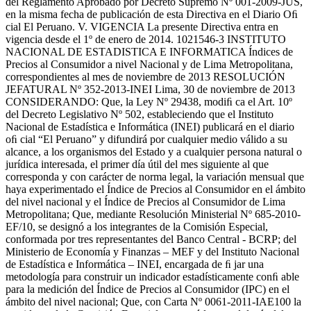
del Reglamento Aprobado por Decreto Supremo Nº 001-2009-JUS,
en la misma fecha de publicación de esta Directiva en el Diario Oﬁ
cial El Peruano. V. VIGENCIA La presente Directiva entra en
vigencia desde el 1º de enero de 2014. 1021546-3 INSTITUTO
NACIONAL DE ESTADISTICA E INFORMATICA Índices de
Precios al Consumidor a nivel Nacional y de Lima Metropolitana,
correspondientes al mes de noviembre de 2013 RESOLUCIÓN
JEFATURAL Nº 352-2013-INEI Lima, 30 de noviembre de 2013
CONSIDERANDO: Que, la Ley Nº 29438, modiﬁ ca el Art. 10º
del Decreto Legislativo Nº 502, estableciendo que el Instituto
Nacional de Estadística e Informática (INEI) publicará en el diario
oﬁ cial “El Peruano” y difundirá por cualquier medio válido a su
alcance, a los organismos del Estado y a cualquier persona natural o
jurídica interesada, el primer día útil del mes siguiente al que
corresponda y con carácter de norma legal, la variación mensual que
haya experimentado el Índice de Precios al Consumidor en el ámbito
del nivel nacional y el Índice de Precios al Consumidor de Lima
Metropolitana; Que, mediante Resolución Ministerial Nº 685-2010-
EF/10, se designó a los integrantes de la Comisión Especial,
conformada por tres representantes del Banco Central - BCRP; del
Ministerio de Economía y Finanzas – MEF y del Instituto Nacional
de Estadística e Informática – INEI, encargada de ﬁ jar una
metodología para construir un indicador estadísticamente conﬁ able
para la medición del Índice de Precios al Consumidor (IPC) en el
ámbito del nivel nacional; Que, con Carta Nº 0061-2011-IAE100 la