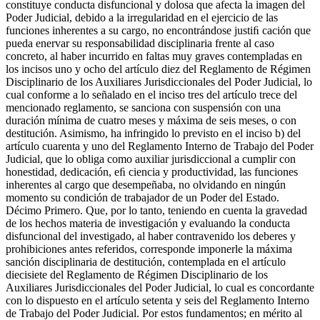
constituye conducta disfuncional y dolosa que afecta la imagen del
Poder Judicial, debido a la irregularidad en el ejercicio de las
funciones inherentes a su cargo, no encontrándose justiﬁ cación que
pueda enervar su responsabilidad disciplinaria frente al caso
concreto, al haber incurrido en faltas muy graves contempladas en
los incisos uno y ocho del artículo diez del Reglamento de Régimen
Disciplinario de los Auxiliares Jurisdiccionales del Poder Judicial, lo
cual conforme a lo señalado en el inciso tres del artículo trece del
mencionado reglamento, se sanciona con suspensión con una
duración mínima de cuatro meses y máxima de seis meses, o con
destitución. Asimismo, ha infringido lo previsto en el inciso b) del
artículo cuarenta y uno del Reglamento Interno de Trabajo del Poder
Judicial, que lo obliga como auxiliar jurisdiccional a cumplir con
honestidad, dedicación, eﬁ ciencia y productividad, las funciones
inherentes al cargo que desempeñaba, no olvidando en ningún
momento su condición de trabajador de un Poder del Estado.
Décimo Primero. Que, por lo tanto, teniendo en cuenta la gravedad
de los hechos materia de investigación y evaluando la conducta
disfuncional del investigado, al haber contravenido los deberes y
prohibiciones antes referidos, corresponde imponerle la máxima
sanción disciplinaria de destitución, contemplada en el artículo
diecisiete del Reglamento de Régimen Disciplinario de los
Auxiliares Jurisdiccionales del Poder Judicial, lo cual es concordante
con lo dispuesto en el artículo setenta y seis del Reglamento Interno
de Trabajo del Poder Judicial. Por estos fundamentos; en mérito al