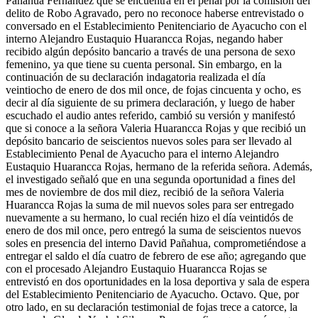
Pañahua Fernández que se encuentra en el penal por la comisión del
delito de Robo Agravado, pero no reconoce haberse entrevistado o
conversado en el Establecimiento Penitenciario de Ayacucho con el
interno Alejandro Eustaquio Huarancca Rojas, negando haber
recibido algún depósito bancario a través de una persona de sexo
femenino, ya que tiene su cuenta personal. Sin embargo, en la
continuación de su declaración indagatoria realizada el día
veintiocho de enero de dos mil once, de fojas cincuenta y ocho, es
decir al día siguiente de su primera declaración, y luego de haber
escuchado el audio antes referido, cambió su versión y manifestó
que si conoce a la señora Valeria Huarancca Rojas y que recibió un
depósito bancario de seiscientos nuevos soles para ser llevado al
Establecimiento Penal de Ayacucho para el interno Alejandro
Eustaquio Huarancca Rojas, hermano de la referida señora. Además,
el investigado señaló que en una segunda oportunidad a fines del
mes de noviembre de dos mil diez, recibió de la señora Valeria
Huarancca Rojas la suma de mil nuevos soles para ser entregado
nuevamente a su hermano, lo cual recién hizo el día veintidós de
enero de dos mil once, pero entregó la suma de seiscientos nuevos
soles en presencia del interno David Pañahua, comprometiéndose a
entregar el saldo el día cuatro de febrero de ese año; agregando que
con el procesado Alejandro Eustaquio Huarancca Rojas se
entrevistó en dos oportunidades en la losa deportiva y sala de espera
del Establecimiento Penitenciario de Ayacucho. Octavo. Que, por
otro lado, en su declaración testimonial de fojas trece a catorce, la