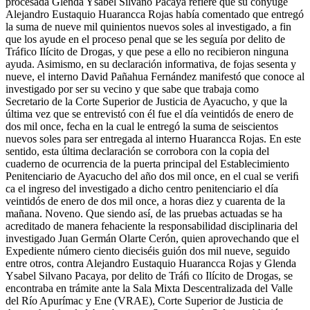
procesada Glenda Ysabel Silvano Pacaya refiere que su cónyuge
Alejandro Eustaquio Huarancca Rojas había comentado que entregó
la suma de nueve mil quinientos nuevos soles al investigado, a fin
que los ayude en el proceso penal que se les seguía por delito de
Tráfico Ilícito de Drogas, y que pese a ello no recibieron ninguna
ayuda. Asimismo, en su declaración informativa, de fojas sesenta y
nueve, el interno David Pañahua Fernández manifestó que conoce al
investigado por ser su vecino y que sabe que trabaja como
Secretario de la Corte Superior de Justicia de Ayacucho, y que la
última vez que se entrevistó con él fue el día veintidós de enero de
dos mil once, fecha en la cual le entregó la suma de seiscientos
nuevos soles para ser entregada al interno Huarancca Rojas. En este
sentido, esta última declaración se corrobora con la copia del
cuaderno de ocurrencia de la puerta principal del Establecimiento
Penitenciario de Ayacucho del año dos mil once, en el cual se veriﬁ
ca el ingreso del investigado a dicho centro penitenciario el día
veintidós de enero de dos mil once, a horas diez y cuarenta de la
mañana. Noveno. Que siendo así, de las pruebas actuadas se ha
acreditado de manera fehaciente la responsabilidad disciplinaria del
investigado Juan Germán Olarte Cerón, quien aprovechando que el
Expediente número ciento dieciséis guión dos mil nueve, seguido
entre otros, contra Alejandro Eustaquio Huarancca Rojas y Glenda
Ysabel Silvano Pacaya, por delito de Tráﬁ co Ilícito de Drogas, se
encontraba en trámite ante la Sala Mixta Descentralizada del Valle
del Río Apurímac y Ene (VRAE), Corte Superior de Justicia de