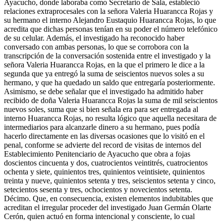
Ayacucho, donde laboraba como Secretario de Sala, estableció
relaciones extraprocesales con la señora Valeria Huarancca Rojas y
su hermano el interno Alejandro Eustaquio Huarancca Rojas, lo que
acredita que dichas personas tenían en su poder el número telefónico
de su celular. Además, el investigado ha reconocido haber
conversado con ambas personas, lo que se corrobora con la
transcripción de la conversación sostenida entre el investigado y la
señora Valeria Huarancca Rojas, en la que el primero le dice a la
segunda que ya entregó la suma de seiscientos nuevos soles a su
hermano, y que ha quedado un saldo que entregaría posteriormente.
Asimismo, se debe señalar que el investigado ha admitido haber
recibido de doña Valeria Huarancca Rojas la suma de mil seiscientos
nuevos soles, suma que si bien señala era para ser entregada al
interno Huarancca Rojas, no resulta lógico que aquella necesitara de
intermediarios para alcanzarle dinero a su hermano, pues podía
hacerlo directamente en las diversas ocasiones que lo visitó en el
penal, conforme se advierte del record de visitas de internos del
Establecimiento Penitenciario de Ayacucho que obra a fojas
doscientos cincuenta y dos, cuatrocientos veintitrés, cuatrocientos
ochenta y siete, quinientos tres, quinientos veintisiete, quinientos
treinta y nueve, quinientos setenta y tres, seiscientos setenta y cinco,
setecientos sesenta y tres, ochocientos y novecientos setenta.
Décimo. Que, en consecuencia, existen elementos indubitables que
acreditan el irregular proceder del investigado Juan Germán Olarte
Cerón, quien actuó en forma intencional y consciente, lo cual