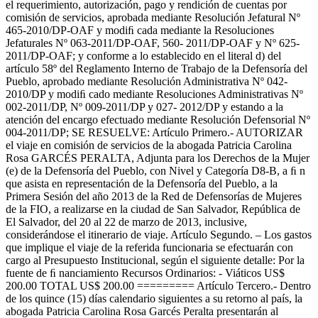
el requerimiento, autorización, pago y rendición de cuentas por
comisión de servicios, aprobada mediante Resolución Jefatural Nº
465-2010/DP-OAF y modiﬁ cada mediante la Resoluciones
Jefaturales Nº 063-2011/DP-OAF, 560- 2011/DP-OAF y Nº 625-
2011/DP-OAF; y conforme a lo establecido en el literal d) del
artículo 58º del Reglamento Interno de Trabajo de la Defensoría del
Pueblo, aprobado mediante Resolución Administrativa Nº 042-
2010/DP y modiﬁ cado mediante Resoluciones Administrativas Nº
002-2011/DP, Nº 009-2011/DP y 027- 2012/DP y estando a la
atención del encargo efectuado mediante Resolución Defensorial Nº
004-2011/DP; SE RESUELVE: Artículo Primero.- AUTORIZAR
el viaje en comisión de servicios de la abogada Patricia Carolina
Rosa GARCÉS PERALTA, Adjunta para los Derechos de la Mujer
(e) de la Defensoría del Pueblo, con Nivel y Categoría D8-B, a ﬁ n
que asista en representación de la Defensoría del Pueblo, a la
Primera Sesión del año 2013 de la Red de Defensorías de Mujeres
de la FIO, a realizarse en la ciudad de San Salvador, República de
El Salvador, del 20 al 22 de marzo de 2013, inclusive,
considerándose el itinerario de viaje. Artículo Segundo. – Los gastos
que implique el viaje de la referida funcionaria se efectuarán con
cargo al Presupuesto Institucional, según el siguiente detalle: Por la
fuente de ﬁ nanciamiento Recursos Ordinarios: - Viáticos US$
200.00 TOTAL US$ 200.00 ========= Artículo Tercero.- Dentro
de los quince (15) días calendario siguientes a su retorno al país, la
abogada Patricia Carolina Rosa Garcés Peralta presentarán al