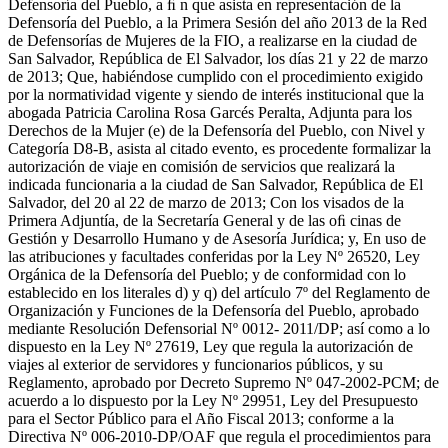
Defensoría del Pueblo, a ﬁ n que asista en representación de la
Defensoría del Pueblo, a la Primera Sesión del año 2013 de la Red
de Defensorías de Mujeres de la FIO, a realizarse en la ciudad de
San Salvador, República de El Salvador, los días 21 y 22 de marzo
de 2013; Que, habiéndose cumplido con el procedimiento exigido
por la normatividad vigente y siendo de interés institucional que la
abogada Patricia Carolina Rosa Garcés Peralta, Adjunta para los
Derechos de la Mujer (e) de la Defensoría del Pueblo, con Nivel y
Categoría D8-B, asista al citado evento, es procedente formalizar la
autorización de viaje en comisión de servicios que realizará la
indicada funcionaria a la ciudad de San Salvador, República de El
Salvador, del 20 al 22 de marzo de 2013; Con los visados de la
Primera Adjuntía, de la Secretaría General y de las oﬁ cinas de
Gestión y Desarrollo Humano y de Asesoría Jurídica; y, En uso de
las atribuciones y facultades conferidas por la Ley Nº 26520, Ley
Orgánica de la Defensoría del Pueblo; y de conformidad con lo
establecido en los literales d) y q) del artículo 7º del Reglamento de
Organización y Funciones de la Defensoría del Pueblo, aprobado
mediante Resolución Defensorial Nº 0012- 2011/DP; así como a lo
dispuesto en la Ley Nº 27619, Ley que regula la autorización de
viajes al exterior de servidores y funcionarios públicos, y su
Reglamento, aprobado por Decreto Supremo Nº 047-2002-PCM; de
acuerdo a lo dispuesto por la Ley Nº 29951, Ley del Presupuesto
para el Sector Público para el Año Fiscal 2013; conforme a la
Directiva Nº 006-2010-DP/OAF que regula el procedimientos para