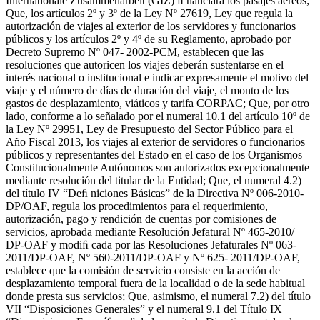
Internationale Zusammenarbeit (GIZ) ﬁ nanciará los pasajes aéreos;
Que, los artículos 2º y 3º de la Ley Nº 27619, Ley que regula la
autorización de viajes al exterior de los servidores y funcionarios
públicos y los artículos 2º y 4º de su Reglamento, aprobado por
Decreto Supremo Nº 047- 2002-PCM, establecen que las
resoluciones que autoricen los viajes deberán sustentarse en el
interés nacional o institucional e indicar expresamente el motivo del
viaje y el número de días de duración del viaje, el monto de los
gastos de desplazamiento, viáticos y tarifa CORPAC; Que, por otro
lado, conforme a lo señalado por el numeral 10.1 del artículo 10º de
la Ley Nº 29951, Ley de Presupuesto del Sector Público para el
Año Fiscal 2013, los viajes al exterior de servidores o funcionarios
públicos y representantes del Estado en el caso de los Organismos
Constitucionalmente Autónomos son autorizados excepcionalmente
mediante resolución del titular de la Entidad; Que, el numeral 4.2)
del título IV “Deﬁ niciones Básicas” de la Directiva Nº 006-2010-
DP/OAF, regula los procedimientos para el requerimiento,
autorización, pago y rendición de cuentas por comisiones de
servicios, aprobada mediante Resolución Jefatural Nº 465-2010/
DP-OAF y modiﬁ cada por las Resoluciones Jefaturales Nº 063-
2011/DP-OAF, Nº 560-2011/DP-OAF y Nº 625- 2011/DP-OAF,
establece que la comisión de servicio consiste en la acción de
desplazamiento temporal fuera de la localidad o de la sede habitual
donde presta sus servicios; Que, asimismo, el numeral 7.2) del título
VII “Disposiciones Generales” y el numeral 9.1 del Título IX