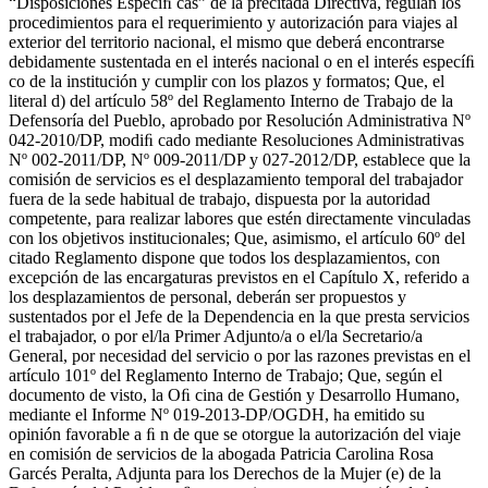
“Disposiciones Especíﬁ cas” de la precitada Directiva, regulan los
procedimientos para el requerimiento y autorización para viajes al
exterior del territorio nacional, el mismo que deberá encontrarse
debidamente sustentada en el interés nacional o en el interés especíﬁ
co de la institución y cumplir con los plazos y formatos; Que, el
literal d) del artículo 58º del Reglamento Interno de Trabajo de la
Defensoría del Pueblo, aprobado por Resolución Administrativa Nº
042-2010/DP, modiﬁ cado mediante Resoluciones Administrativas
Nº 002-2011/DP, Nº 009-2011/DP y 027-2012/DP, establece que la
comisión de servicios es el desplazamiento temporal del trabajador
fuera de la sede habitual de trabajo, dispuesta por la autoridad
competente, para realizar labores que estén directamente vinculadas
con los objetivos institucionales; Que, asimismo, el artículo 60º del
citado Reglamento dispone que todos los desplazamientos, con
excepción de las encargaturas previstos en el Capítulo X, referido a
los desplazamientos de personal, deberán ser propuestos y
sustentados por el Jefe de la Dependencia en la que presta servicios
el trabajador, o por el/la Primer Adjunto/a o el/la Secretario/a
General, por necesidad del servicio o por las razones previstas en el
artículo 101º del Reglamento Interno de Trabajo; Que, según el
documento de visto, la Oﬁ cina de Gestión y Desarrollo Humano,
mediante el Informe Nº 019-2013-DP/OGDH, ha emitido su
opinión favorable a ﬁ n de que se otorgue la autorización del viaje
en comisión de servicios de la abogada Patricia Carolina Rosa
Garcés Peralta, Adjunta para los Derechos de la Mujer (e) de la