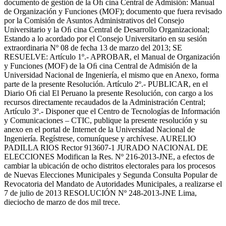
documento de gestión de la Oﬁ cina Central de Admisión: Manual
de Organización y Funciones (MOF); documento que fuera revisado
por la Comisión de Asuntos Administrativos del Consejo
Universitario y la Oﬁ cina Central de Desarrollo Organizacional;
Estando a lo acordado por el Consejo Universitario en su sesión
extraordinaria Nº 08 de fecha 13 de marzo del 2013; SE
RESUELVE: Artículo 1º.- APROBAR, el Manual de Organización
y Funciones (MOF) de la Oﬁ cina Central de Admisión de la
Universidad Nacional de Ingeniería, el mismo que en Anexo, forma
parte de la presente Resolución. Artículo 2º.- PUBLICAR, en el
Diario Oﬁ cial El Peruano la presente Resolución, con cargo a los
recursos directamente recaudados de la Administración Central;
Artículo 3º.- Disponer que el Centro de Tecnologías de Información
y Comunicaciones – CTIC, publique la presente resolución y su
anexo en el portal de Internet de la Universidad Nacional de
Ingeniería. Regístrese, comuníquese y archívese. AURELIO
PADILLA RIOS Rector 913607-1 JURADO NACIONAL DE
ELECCIONES Modifican la Res. Nº 216-2013-JNE, a efectos de
cambiar la ubicación de ocho distritos electorales para los procesos
de Nuevas Elecciones Municipales y Segunda Consulta Popular de
Revocatoria del Mandato de Autoridades Municipales, a realizarse el
7 de julio de 2013 RESOLUCIÓN Nº 248-2013-JNE Lima,
dieciocho de marzo de dos mil trece.