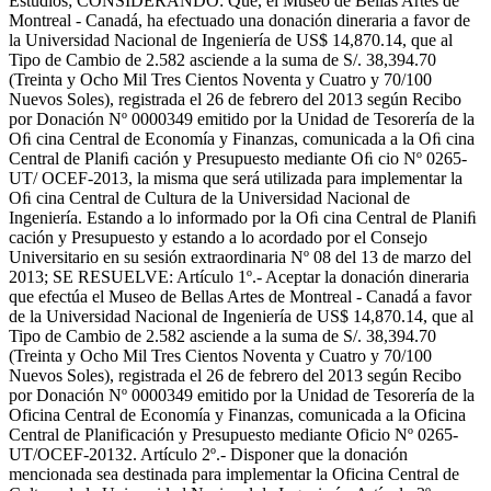
Estudios; CONSIDERANDO: Que, el Museo de Bellas Artes de
Montreal - Canadá, ha efectuado una donación dineraria a favor de
la Universidad Nacional de Ingeniería de US$ 14,870.14, que al
Tipo de Cambio de 2.582 asciende a la suma de S/. 38,394.70
(Treinta y Ocho Mil Tres Cientos Noventa y Cuatro y 70/100
Nuevos Soles), registrada el 26 de febrero del 2013 según Recibo
por Donación Nº 0000349 emitido por la Unidad de Tesorería de la
Oﬁ cina Central de Economía y Finanzas, comunicada a la Oﬁ cina
Central de Planiﬁ cación y Presupuesto mediante Oﬁ cio Nº 0265-
UT/ OCEF-2013, la misma que será utilizada para implementar la
Oﬁ cina Central de Cultura de la Universidad Nacional de
Ingeniería. Estando a lo informado por la Oﬁ cina Central de Planiﬁ
cación y Presupuesto y estando a lo acordado por el Consejo
Universitario en su sesión extraordinaria Nº 08 del 13 de marzo del
2013; SE RESUELVE: Artículo 1º.- Aceptar la donación dineraria
que efectúa el Museo de Bellas Artes de Montreal - Canadá a favor
de la Universidad Nacional de Ingeniería de US$ 14,870.14, que al
Tipo de Cambio de 2.582 asciende a la suma de S/. 38,394.70
(Treinta y Ocho Mil Tres Cientos Noventa y Cuatro y 70/100
Nuevos Soles), registrada el 26 de febrero del 2013 según Recibo
por Donación Nº 0000349 emitido por la Unidad de Tesorería de la
Oficina Central de Economía y Finanzas, comunicada a la Oficina
Central de Planificación y Presupuesto mediante Oficio Nº 0265-
UT/OCEF-20132. Artículo 2º.- Disponer que la donación
mencionada sea destinada para implementar la Oficina Central de