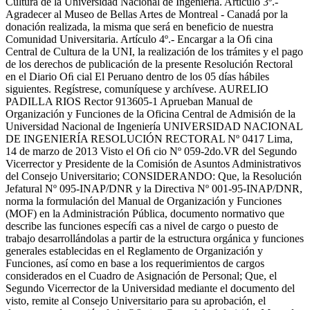
Cultura de la Universidad Nacional de Ingeniería. Artículo 3º.-
Agradecer al Museo de Bellas Artes de Montreal - Canadá por la
donación realizada, la misma que será en beneficio de nuestra
Comunidad Universitaria. Artículo 4º.- Encargar a la Oﬁ cina
Central de Cultura de la UNI, la realización de los trámites y el pago
de los derechos de publicación de la presente Resolución Rectoral
en el Diario Oﬁ cial El Peruano dentro de los 05 días hábiles
siguientes. Regístrese, comuníquese y archívese. AURELIO
PADILLA RIOS Rector 913605-1 Aprueban Manual de
Organización y Funciones de la Oficina Central de Admisión de la
Universidad Nacional de Ingeniería UNIVERSIDAD NACIONAL
DE INGENIERÍA RESOLUCIÓN RECTORAL Nº 0417 Lima,
14 de marzo de 2013 Visto el Oﬁ cio Nº 059-2do.VR del Segundo
Vicerrector y Presidente de la Comisión de Asuntos Administrativos
del Consejo Universitario; CONSIDERANDO: Que, la Resolución
Jefatural Nº 095-INAP/DNR y la Directiva Nº 001-95-INAP/DNR,
norma la formulación del Manual de Organización y Funciones
(MOF) en la Administración Pública, documento normativo que
describe las funciones especíﬁ cas a nivel de cargo o puesto de
trabajo desarrollándolas a partir de la estructura orgánica y funciones
generales establecidas en el Reglamento de Organización y
Funciones, así como en base a los requerimientos de cargos
considerados en el Cuadro de Asignación de Personal; Que, el
Segundo Vicerrector de la Universidad mediante el documento del
visto, remite al Consejo Universitario para su aprobación, el