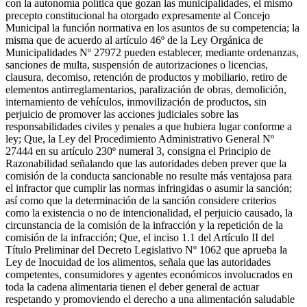
con la autonomía política que gozan las municipalidades, el mismo
precepto constitucional ha otorgado expresamente al Concejo
Municipal la función normativa en los asuntos de su competencia; la
misma que de acuerdo al artículo 46º de la Ley Orgánica de
Municipalidades Nº 27972 pueden establecer, mediante ordenanzas,
sanciones de multa, suspensión de autorizaciones o licencias,
clausura, decomiso, retención de productos y mobiliario, retiro de
elementos antirreglamentarios, paralización de obras, demolición,
internamiento de vehículos, inmovilización de productos, sin
perjuicio de promover las acciones judiciales sobre las
responsabilidades civiles y penales a que hubiera lugar conforme a
ley; Que, la Ley del Procedimiento Administrativo General Nº
27444 en su artículo 230º numeral 3, consigna el Principio de
Razonabilidad señalando que las autoridades deben prever que la
comisión de la conducta sancionable no resulte más ventajosa para
el infractor que cumplir las normas infringidas o asumir la sanción;
así como que la determinación de la sanción considere criterios
como la existencia o no de intencionalidad, el perjuicio causado, la
circunstancia de la comisión de la infracción y la repetición de la
comisión de la infracción; Que, el inciso 1.1 del Artículo II del
Título Preliminar del Decreto Legislativo Nº 1062 que aprueba la
Ley de Inocuidad de los alimentos, señala que las autoridades
competentes, consumidores y agentes económicos involucrados en
toda la cadena alimentaria tienen el deber general de actuar
respetando y promoviendo el derecho a una alimentación saludable