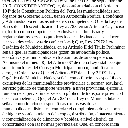
0180-2017-DSEMA-SGSP/MDSM, de fecha 22 de septiembre de
2017. CONSIDERANDO:Que, de conformidad con el Artículo
194º de la Constitución Política del Perú, las municipalidades son
órganos de Gobierno Local, tienen Autonomía Política, Económica
y Administrativa en los asuntos de su competencia; Que, la Ley de
Bases de la Descentralización Ley 27783, en su Artículo 42º, inciso
c), indica como competencias exclusivas el administrar y
reglamentar los servicios públicos locales, destinados a satisfacer las
necesidades colectivas de carácter local; Que, Ley 27972 Ley
Orgánica de Municipalidades, en su Artículo II del Título Preliminar,
señala que las municipalidades gozan de autonomía política,
económica y administrativa en los asuntos de su competencia.
Asimismo el numeral 8) del Artículo 9º de dicha Ley establece que
son atribuciones del Consejo Municipal aprobar, modi ﬁ car o
derogar Ordenanzas; Que, el Artículo 81º de la Ley 27972 Ley
Orgánica de Municipalidades, señala como funciones especí ﬁ cas
exclusivas de las municipalidades provinciales el normar, regular el
servicio público de transporte terrestre, a nivel provincial, ejercer la
función de supervisión del servicio público de transporte provincial
de su competencia; Que, el Art. 83º de la Ley de Municipalidades
señala como funciones especí ﬁ cas exclusivas de las
municipalidades distritales, controlar el cumplimiento de las normas
de higiene y ordenamiento del acopio, distribución, almacenamiento
y comercialización de alimentos y bebidas, a nivel distrital, en
concordancia con las normas provinciales; Que, en concordancia