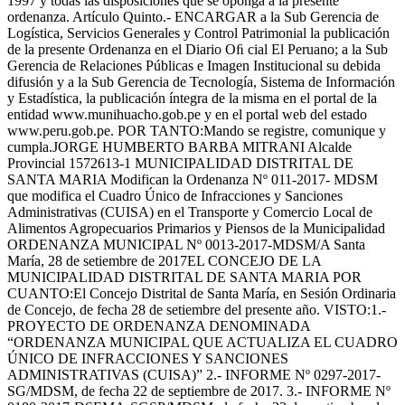
1997 y todas las disposiciones que se oponga a la presente
ordenanza. Artículo Quinto.- ENCARGAR a la Sub Gerencia de
Logística, Servicios Generales y Control Patrimonial la publicación
de la presente Ordenanza en el Diario Oﬁ cial El Peruano; a la Sub
Gerencia de Relaciones Públicas e Imagen Institucional su debida
difusión y a la Sub Gerencia de Tecnología, Sistema de Información
y Estadística, la publicación íntegra de la misma en el portal de la
entidad www.munihuacho.gob.pe y en el portal web del estado
www.peru.gob.pe. POR TANTO:Mando se registre, comunique y
cumpla.JORGE HUMBERTO BARBA MITRANI Alcalde
Provincial 1572613-1 MUNICIPALIDAD DISTRITAL DE
SANTA MARIA Modifican la Ordenanza Nº 011-2017- MDSM
que modifica el Cuadro Único de Infracciones y Sanciones
Administrativas (CUISA) en el Transporte y Comercio Local de
Alimentos Agropecuarios Primarios y Piensos de la Municipalidad
ORDENANZA MUNICIPAL Nº 0013-2017-MDSM/A Santa
María, 28 de setiembre de 2017EL CONCEJO DE LA
MUNICIPALIDAD DISTRITAL DE SANTA MARIA POR
CUANTO:El Concejo Distrital de Santa María, en Sesión Ordinaria
de Concejo, de fecha 28 de setiembre del presente año. VISTO:1.-
PROYECTO DE ORDENANZA DENOMINADA
“ORDENANZA MUNICIPAL QUE ACTUALIZA EL CUADRO
ÚNICO DE INFRACCIONES Y SANCIONES
ADMINISTRATIVAS (CUISA)” 2.- INFORME Nº 0297-2017-
SG/MDSM, de fecha 22 de septiembre de 2017. 3.- INFORME Nº