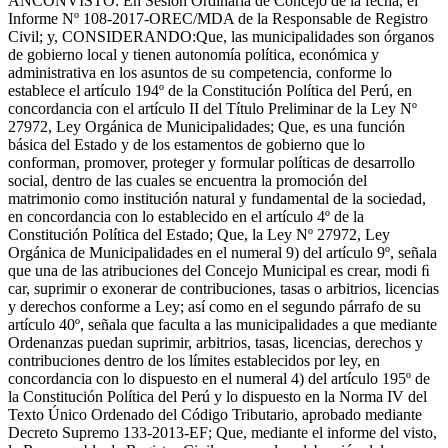
ANCÓNVISTO: En Sesión Ordinaria de Concejo de la fecha, el
Informe Nº 108-2017-OREC/MDA de la Responsable de Registro
Civil; y, CONSIDERANDO:Que, las municipalidades son órganos
de gobierno local y tienen autonomía política, económica y
administrativa en los asuntos de su competencia, conforme lo
establece el artículo 194º de la Constitución Política del Perú, en
concordancia con el artículo II del Título Preliminar de la Ley Nº
27972, Ley Orgánica de Municipalidades; Que, es una función
básica del Estado y de los estamentos de gobierno que lo
conforman, promover, proteger y formular políticas de desarrollo
social, dentro de las cuales se encuentra la promoción del
matrimonio como institución natural y fundamental de la sociedad,
en concordancia con lo establecido en el artículo 4º de la
Constitución Política del Estado; Que, la Ley Nº 27972, Ley
Orgánica de Municipalidades en el numeral 9) del artículo 9º, señala
que una de las atribuciones del Concejo Municipal es crear, modi ﬁ
car, suprimir o exonerar de contribuciones, tasas o arbitrios, licencias
y derechos conforme a Ley; así como en el segundo párrafo de su
artículo 40º, señala que faculta a las municipalidades a que mediante
Ordenanzas puedan suprimir, arbitrios, tasas, licencias, derechos y
contribuciones dentro de los límites establecidos por ley, en
concordancia con lo dispuesto en el numeral 4) del artículo 195º de
la Constitución Política del Perú y lo dispuesto en la Norma IV del
Texto Único Ordenado del Código Tributario, aprobado mediante
Decreto Supremo 133-2013-EF; Que, mediante el informe del visto,