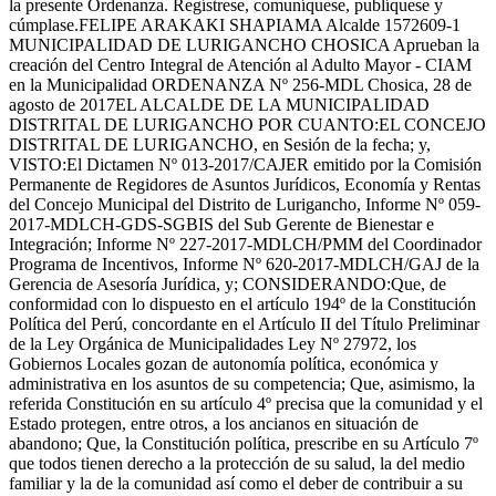
la presente Ordenanza. Regístrese, comuníquese, publíquese y
cúmplase.FELIPE ARAKAKI SHAPIAMA Alcalde 1572609-1
MUNICIPALIDAD DE LURIGANCHO CHOSICA Aprueban la
creación del Centro Integral de Atención al Adulto Mayor - CIAM
en la Municipalidad ORDENANZA Nº 256-MDL Chosica, 28 de
agosto de 2017EL ALCALDE DE LA MUNICIPALIDAD
DISTRITAL DE LURIGANCHO POR CUANTO:EL CONCEJO
DISTRITAL DE LURIGANCHO, en Sesión de la fecha; y,
VISTO:El Dictamen Nº 013-2017/CAJER emitido por la Comisión
Permanente de Regidores de Asuntos Jurídicos, Economía y Rentas
del Concejo Municipal del Distrito de Lurigancho, Informe Nº 059-
2017-MDLCH-GDS-SGBIS del Sub Gerente de Bienestar e
Integración; Informe Nº 227-2017-MDLCH/PMM del Coordinador
Programa de Incentivos, Informe Nº 620-2017-MDLCH/GAJ de la
Gerencia de Asesoría Jurídica, y; CONSIDERANDO:Que, de
conformidad con lo dispuesto en el artículo 194º de la Constitución
Política del Perú, concordante en el Artículo II del Título Preliminar
de la Ley Orgánica de Municipalidades Ley Nº 27972, los
Gobiernos Locales gozan de autonomía política, económica y
administrativa en los asuntos de su competencia; Que, asimismo, la
referida Constitución en su artículo 4º precisa que la comunidad y el
Estado protegen, entre otros, a los ancianos en situación de
abandono; Que, la Constitución política, prescribe en su Artículo 7º
que todos tienen derecho a la protección de su salud, la del medio
familiar y la de la comunidad así como el deber de contribuir a su