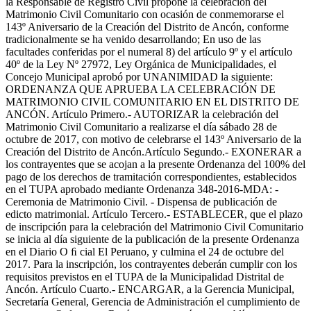
la Responsable de Registro Civil propone la celebración del
Matrimonio Civil Comunitario con ocasión de conmemorarse el
143º Aniversario de la Creación del Distrito de Ancón, conforme
tradicionalmente se ha venido desarrollando; En uso de las
facultades conferidas por el numeral 8) del artículo 9º y el artículo
40º de la Ley Nº 27972, Ley Orgánica de Municipalidades, el
Concejo Municipal aprobó por UNANIMIDAD la siguiente:
ORDENANZA QUE APRUEBA LA CELEBRACIÓN DE
MATRIMONIO CIVIL COMUNITARIO EN EL DISTRITO DE
ANCÓN. Artículo Primero.- AUTORIZAR la celebración del
Matrimonio Civil Comunitario a realizarse el día sábado 28 de
octubre de 2017, con motivo de celebrarse el 143º Aniversario de la
Creación del Distrito de Ancón.Artículo Segundo.- EXONERAR a
los contrayentes que se acojan a la presente Ordenanza del 100% del
pago de los derechos de tramitación correspondientes, establecidos
en el TUPA aprobado mediante Ordenanza 348-2016-MDA: -
Ceremonia de Matrimonio Civil. - Dispensa de publicación de
edicto matrimonial. Artículo Tercero.- ESTABLECER, que el plazo
de inscripción para la celebración del Matrimonio Civil Comunitario
se inicia al día siguiente de la publicación de la presente Ordenanza
en el Diario O ﬁ cial El Peruano, y culmina el 24 de octubre del
2017. Para la inscripción, los contrayentes deberán cumplir con los
requisitos previstos en el TUPA de la Municipalidad Distrital de
Ancón. Artículo Cuarto.- ENCARGAR, a la Gerencia Municipal,
Secretaría General, Gerencia de Administración el cumplimiento de