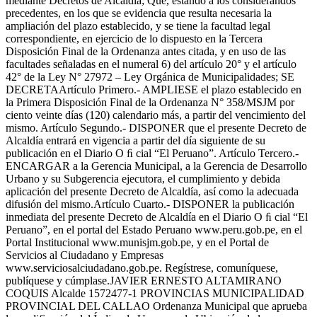
mediante Decretos de Alcaldía; Que, estando a los considerandos
precedentes, en los que se evidencia que resulta necesaria la
ampliación del plazo establecido, y se tiene la facultad legal
correspondiente, en ejercicio de lo dispuesto en la Tercera
Disposición Final de la Ordenanza antes citada, y en uso de las
facultades señaladas en el numeral 6) del artículo 20° y el artículo
42° de la Ley N° 27972 – Ley Orgánica de Municipalidades; SE
DECRETAArtículo Primero.- AMPLIESE el plazo establecido en
la Primera Disposición Final de la Ordenanza N° 358/MSJM por
ciento veinte días (120) calendario más, a partir del vencimiento del
mismo. Artículo Segundo.- DISPONER que el presente Decreto de
Alcaldía entrará en vigencia a partir del día siguiente de su
publicación en el Diario O ﬁ cial “El Peruano”. Artículo Tercero.-
ENCARGAR a la Gerencia Municipal, a la Gerencia de Desarrollo
Urbano y su Subgerencia ejecutora, el cumplimiento y debida
aplicación del presente Decreto de Alcaldía, así como la adecuada
difusión del mismo.Artículo Cuarto.- DISPONER la publicación
inmediata del presente Decreto de Alcaldía en el Diario O ﬁ cial “El
Peruano”, en el portal del Estado Peruano www.peru.gob.pe, en el
Portal Institucional www.munisjm.gob.pe, y en el Portal de
Servicios al Ciudadano y Empresas
www.serviciosalciudadano.gob.pe. Regístrese, comuníquese,
publíquese y cúmplase.JAVIER ERNESTO ALTAMIRANO
COQUIS Alcalde 1572477-1 PROVINCIAS MUNICIPALIDAD
PROVINCIAL DEL CALLAO Ordenanza Municipal que aprueba