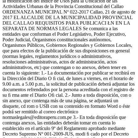
la modificación del Índice de Usos para la Ubicación de las
Actividades Urbanas de la Provincia Constitucional del Callao
ORDENANZA MUNICIPAL Nº 022-2017 Callao, 21 de agosto de
2017 EL ALCALDE DE LA MUNICIPALIDAD PROVINCIAL
DEL CALLAO REQUISITOS PARA PUBLICACI ŁN EN LA
SEPARATA DE NORMAS LEGALES Se comunica a las
entidades que conforman el Poder Legislativo, Poder Ejecutivo,
Poder Judicial, Órganismos constitucionales autónomos,
Organismos Públicos, Gobiernos Regionales y Gobiernos Locales,
que para efectos de la publicación de sus disposiciones en general
(normas legales, reglamentos jurídicos o administrativos,
resoluciones administrativas, actos de administración, actos
administrativos, etc) que contengan o no anexos, deben tener en
cuenta lo siguiente: 1.- La documentación por publicar se recibirá en
la Dirección del Diario O ﬁ cial, de lunes a viernes, en el horario de
9.00 a.m. a 5.00 p.m., la solicitud de publicación deberá adjuntar los
documentos refrendados por la persona acreditada con el registro de
su ﬁ rma ante el Diario Oﬁ cial. 2.- Junto a toda disposición, con o
sin anexo, que contenga más de una página, se adjuntará un
disquete, cd rom o USB con su contenido en formato Word o éste
podrá ser remitido al correo electrónico
normaslegales@editoraperu.com.pe 3.- En toda disposición que
contenga anexos, las entidades deberán tomar en cuenta lo
establecido en el artículo 9º del Reglamento aprobado mediante
Decreto Supremo Nº 001-2009-JUS, modi ﬁ cado por el Decreto