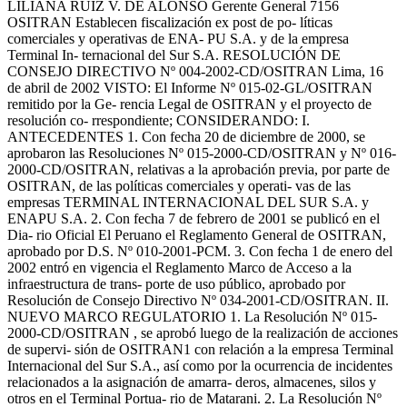
LILIANA RUIZ V. DE ALONSO Gerente General 7156
OSITRAN Establecen fiscalización ex post de po- líticas
comerciales y operativas de ENA- PU S.A. y de la empresa
Terminal In- ternacional del Sur S.A. RESOLUCIÓN DE
CONSEJO DIRECTIVO Nº 004-2002-CD/OSITRAN Lima, 16
de abril de 2002 VISTO: El Informe Nº 015-02-GL/OSITRAN
remitido por la Ge- rencia Legal de OSITRAN y el proyecto de
resolución co- rrespondiente; CONSIDERANDO: I.
ANTECEDENTES 1. Con fecha 20 de diciembre de 2000, se
aprobaron las Resoluciones Nº 015-2000-CD/OSITRAN y Nº 016-
2000-CD/OSITRAN, relativas a la aprobación previa, por parte de
OSITRAN, de las políticas comerciales y operati- vas de las
empresas TERMINAL INTERNACIONAL DEL SUR S.A. y
ENAPU S.A. 2. Con fecha 7 de febrero de 2001 se publicó en el
Dia- rio Oficial El Peruano el Reglamento General de OSITRAN,
aprobado por D.S. Nº 010-2001-PCM. 3. Con fecha 1 de enero del
2002 entró en vigencia el Reglamento Marco de Acceso a la
infraestructura de trans- porte de uso público, aprobado por
Resolución de Consejo Directivo Nº 034-2001-CD/OSITRAN. II.
NUEVO MARCO REGULATORIO 1. La Resolución Nº 015-
2000-CD/OSITRAN , se aprobó luego de la realización de acciones
de supervi- sión de OSITRAN1 con relación a la empresa Terminal
Internacional del Sur S.A., así como por la ocurrencia de incidentes
relacionados a la asignación de amarra- deros, almacenes, silos y
otros en el Terminal Portua- rio de Matarani. 2. La Resolución Nº