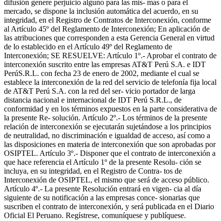
difusión genere perjuicio alguno para las mis- mas o para el
mercado, se dispone la inclusión automática del acuerdo, en su
integridad, en el Registro de Contratos de Interconexión, conforme
al Artículo 45º del Reglamento de Interconexión; En aplicación de
las atribuciones que corresponden a esta Gerencia General en virtud
de lo establecido en el Artículo 49º del Reglamento de
Interconexión; SE RESUELVE: Artículo 1º.- Aprobar el contrato de
interconexión suscrito entre las empresas AT&T Perú S.A. e IDT
PerúS.R.L. con fecha 23 de enero de 2002, mediante el cual se
establece la interconexión de la red del servicio de telefonía fija local
de AT&T Perú S.A. con la red del ser- vicio portador de larga
distancia nacional e internacional de IDT Perú S.R.L., de
conformidad y en los términos expuestos en la parte considerativa de
la presente Re- solución. Artículo 2º.- Los términos de la presente
relación de interconexión se ejecutarán sujetándose a los principios
de neutralidad, no discriminación e igualdad de acceso, así como a
las disposiciones en materia de interconexión que son aprobadas por
OSIPTEL. Artículo 3º.- Disponer que el contrato de interconexión a
que hace referencia el Artículo 1º de la presente Resolu- ción se
incluya, en su integridad, en el Registro de Contra- tos de
Interconexión de OSIPTEL, el mismo que será de acceso público.
Artículo 4º.- La presente Resolución entrará en vigen- cia al día
siguiente de su notificación a las empresas conce- sionarias que
suscriben el contrato de interconexión, y será publicada en el Diario
Oficial El Peruano. Regístrese, comuníquese y publíquese.