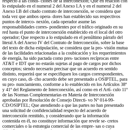
respecto a las condi- ciones de la interconexión; Que en relación con
lo estipulado en el numeral 2 del Anexo I.A y en el numeral 2 del
Anexo I.B del citado contrato de interconexión, se considera que
toda vez que ambos opera- dores han establecido sus respectivos
puntos de interco- nexión, cada operador asume las
responsabilidades corres- pondientes por el tráfico originado en su
red hasta el punto de interconexión establecido en el local del otro
operador; Que respecto a lo estipulado en el penúltimo párrafo del
literal A del Anexo IV del Contrato de Interconexión, sobre la base
del texto de dicha estipulación, se considera que la pro- visión mutua
de las facilidades relacionadas a la coubicación y los requerimientos
de energía, ha sido pactada como pres- taciones recíprocas entre
AT&T e IDT que no estarán sujetas al pago de cargos por dichos
conceptos; siendo necesario precisar que un acuerdo en sentido
distinto, requerirá que se especifiquen los cargos correspondientes,
en cuyo caso, di- cho acuerdo debe ser presentado a OSIPTEL, para
su pro- nunciamiento, conforme a lo establecido en los Artículos 38º
y 41º del Reglamento de Interconexión, así como en el Artí- culo 11º
de las Normas Complementarias en Materia de Interconexión
aprobadas por Resolución de Consejo Directi- vo Nº 014-99-
CD/OSIPTEL; Que atendiendo a que las partes no han presentado
una solicitud de confidencialidad respecto del acuerdo de
interconexión remitido, y considerando que la información
contenida en él, no constituye información que revele se- cretos
comerciales o la estrategia comercial de las empre- sas o cuya