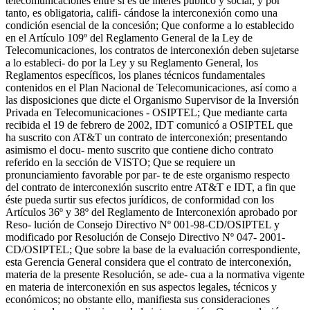
telecomunicaciones entre sí es de interés público y social, y por
tanto, es obligatoria, califi- cándose la interconexión como una
condición esencial de la concesión; Que conforme a lo establecido
en el Artículo 109º del Reglamento General de la Ley de
Telecomunicaciones, los contratos de interconexión deben sujetarse
a lo estableci- do por la Ley y su Reglamento General, los
Reglamentos específicos, los planes técnicos fundamentales
contenidos en el Plan Nacional de Telecomunicaciones, así como a
las disposiciones que dicte el Organismo Supervisor de la Inversión
Privada en Telecomunicaciones - OSIPTEL; Que mediante carta
recibida el 19 de febrero de 2002, IDT comunicó a OSIPTEL que
ha suscrito con AT&T un contrato de interconexión; presentando
asimismo el docu- mento suscrito que contiene dicho contrato
referido en la sección de VISTO; Que se requiere un
pronunciamiento favorable por par- te de este organismo respecto
del contrato de interconexión suscrito entre AT&T e IDT, a fin que
éste pueda surtir sus efectos jurídicos, de conformidad con los
Artículos 36º y 38º del Reglamento de Interconexión aprobado por
Reso- lución de Consejo Directivo Nº 001-98-CD/OSIPTEL y
modificado por Resolución de Consejo Directivo Nº 047- 2001-
CD/OSIPTEL; Que sobre la base de la evaluación correspondiente,
esta Gerencia General considera que el contrato de interconexión,
materia de la presente Resolución, se ade- cua a la normativa vigente
en materia de interconexión en sus aspectos legales, técnicos y
económicos; no obstante ello, manifiesta sus consideraciones