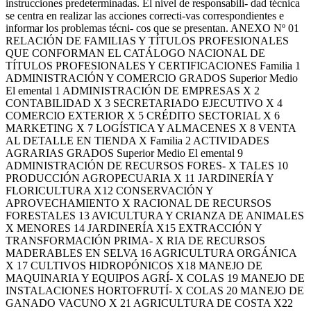
instrucciones predeterminadas. El nivel de responsabili- dad técnica
se centra en realizar las acciones correcti-vas correspondientes e
informar los problemas técni- cos que se presentan. ANEXO Nº 01
RELACIÓN DE FAMILIAS Y TÍTULOS PROFESIONALES
QUE CONFORMAN EL CATÁLOGO NACIONAL DE
TÍTULOS PROFESIONALES Y CERTIFICACIONES Familia 1
ADMINISTRACIÓN Y COMERCIO GRADOS Superior Medio
El emental 1 ADMINISTRACIÓN DE EMPRESAS X 2
CONTABILIDAD X 3 SECRETARIADO EJECUTIVO X 4
COMERCIO EXTERIOR X 5 CRÉDITO SECTORIAL X 6
MARKETING X 7 LOGÍSTICA Y ALMACENES X 8 VENTA
AL DETALLE EN TIENDA X Familia 2 ACTIVIDADES
AGRARIAS GRADOS Superior Medio El emental 9
ADMINISTRACIÓN DE RECURSOS FORES- X TALES 10
PRODUCCIÓN AGROPECUARIA X 11 JARDINERÍA Y
FLORICULTURA X12 CONSERVACIÓN Y
APROVECHAMIENTO X RACIONAL DE RECURSOS
FORESTALES 13 AVICULTURA Y CRIANZA DE ANIMALES
X MENORES 14 JARDINERÍA X15 EXTRACCIÓN Y
TRANSFORMACIÓN PRIMA- X RIA DE RECURSOS
MADERABLES EN SELVA 16 AGRICULTURA ORGÁNICA
X 17 CULTIVOS HIDROPÓNICOS X18 MANEJO DE
MAQUINARIA Y EQUIPOS AGRÍ- X COLAS 19 MANEJO DE
INSTALACIONES HORTOFRUTÍ- X COLAS 20 MANEJO DE
GANADO VACUNO X 21 AGRICULTURA DE COSTA X22