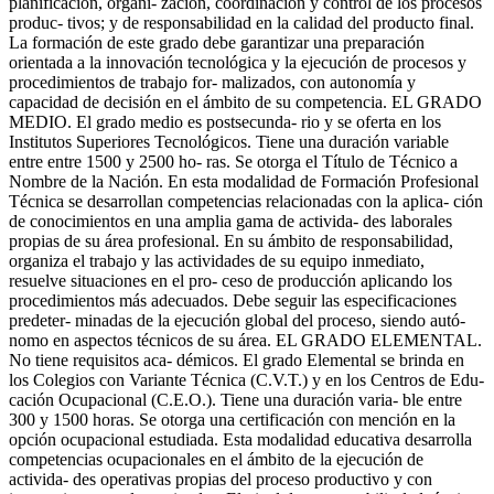
planificación, organi- zación, coordinación y control de los procesos
produc- tivos; y de responsabilidad en la calidad del producto final.
La formación de este grado debe garantizar una preparación
orientada a la innovación tecnológica y la ejecución de procesos y
procedimientos de trabajo for- malizados, con autonomía y
capacidad de decisión en el ámbito de su competencia. EL GRADO
MEDIO. El grado medio es postsecunda- rio y se oferta en los
Institutos Superiores Tecnológicos. Tiene una duración variable
entre entre 1500 y 2500 ho- ras. Se otorga el Título de Técnico a
Nombre de la Nación. En esta modalidad de Formación Profesional
Técnica se desarrollan competencias relacionadas con la aplica- ción
de conocimientos en una amplia gama de activida- des laborales
propias de su área profesional. En su ámbito de responsabilidad,
organiza el trabajo y las actividades de su equipo inmediato,
resuelve situaciones en el pro- ceso de producción aplicando los
procedimientos más adecuados. Debe seguir las especificaciones
predeter- minadas de la ejecución global del proceso, siendo autó-
nomo en aspectos técnicos de su área. EL GRADO ELEMENTAL.
No tiene requisitos aca- démicos. El grado Elemental se brinda en
los Colegios con Variante Técnica (C.V.T.) y en los Centros de Edu-
cación Ocupacional (C.E.O.). Tiene una duración varia- ble entre
300 y 1500 horas. Se otorga una certificación con mención en la
opción ocupacional estudiada. Esta modalidad educativa desarrolla
competencias ocupacionales en el ámbito de la ejecución de
activida- des operativas propias del proceso productivo y con