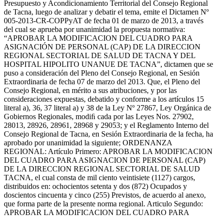
Presupuesto y Acondicionamiento Territorial del Consejo Regional
de Tacna, luego de analizar y debatir el tema, emite el Dictamen Nº
005-2013-CR-COPPyAT de fecha 01 de marzo de 2013, a través
del cual se aprueba por unanimidad la propuesta normativa:
“APROBAR LA MODIFICACION DEL CUADRO PARA
ASIGNACIÓN DE PERSONAL (CAP) DE LA DIRECCION
REGIONAL SECTORIAL DE SALUD DE TACNA Y DEL
HOSPITAL HIPOLITO UNANUE DE TACNA”, dictamen que se
puso a consideración del Pleno del Consejo Regional, en Sesión
Extraordinaria de fecha 07 de marzo del 2013. Que, el Pleno del
Consejo Regional, en mérito a sus atribuciones, y por las
consideraciones expuestas, debatido y conforme a los artículos 15
literal a), 36, 37 literal a) y 38 de la Ley Nº 27867, Ley Orgánica de
Gobiernos Regionales, modiﬁ cada por las Leyes Nos. 27902,
28013, 28926, 28961, 28968 y 29053; y el Reglamento Interno del
Consejo Regional de Tacna, en Sesión Extraordinaria de la fecha, ha
aprobado por unanimidad la siguiente; ORDENANZA
REGIONAL: Artículo Primero: APROBAR LA MODIFICACION
DEL CUADRO PARA ASIGNACION DE PERSONAL (CAP)
DE LA DIRECCION REGIONAL SECTORIAL DE SALUD
TACNA, el cual consta de mil ciento veintisiete (1127) cargos,
distribuidos en: ochocientos setenta y dos (872) Ocupados y
doscientos cincuenta y cinco (255) Previstos, de acuerdo al anexo,
que forma parte de la presente norma regional. Articulo Segundo:
APROBAR LA MODIFICACION DEL CUADRO PARA