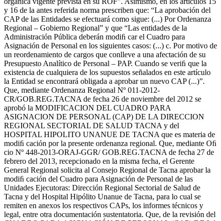
orgánica vigente prevista en su ROF”. Asimismo, en los artículos 15
y 16 de la antes referida norma prescriben que: “La aprobación del
CAP de las Entidades se efectuará como sigue: (...) Por Ordenanza
Regional – Gobierno Regional” y que “Las entidades de la
Administración Pública deberán modiﬁ car el Cuadro para
Asignación de Personal en los siguientes casos: (...) c. Por motivo de
un reordenamiento de cargos que conlleve a una afectación de su
Presupuesto Analítico de Personal – PAP. Cuando se veriﬁ que la
existencia de cualquiera de los supuestos señalados en este artículo
la Entidad se encontrará obligada a aprobar un nuevo CAP (...)”.
Que, mediante Ordenanza Regional Nº 011-2012-
CR/GOB.REG.TACNA de fecha 26 de noviembre del 2012 se
aprobó la MODIFICACION DEL CUADRO PARA
ASIGNACION DE PERSONAL (CAP) DE LA DIRECCION
REGIONAL SECTORIAL DE SALUD TACNA y del
HOSPITAL HIPOLITO UNANUE DE TACNA que es materia de
modiﬁ cación por la presente ordenanza regional. Que, mediante Oﬁ
cio Nº 448-2013-ORAJ-GGR/ GOB.REG.TACNA de fecha 27 de
febrero del 2013, recepcionado en la misma fecha, el Gerente
General Regional solicita al Consejo Regional de Tacna aprobar la
modiﬁ cación del Cuadro para Asignación de Personal de las
Unidades Ejecutoras: Dirección Regional Sectorial de Salud de
Tacna y del Hospital Hipólito Unanue de Tacna, para lo cual se
remiten en anexos los respectivos CAPs, los informes técnicos y
legal, entre otra documentación sustentatoria. Que, de la revisión del