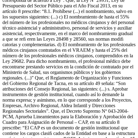
corresponda de acuerdo a Ley”. Que, la Ley Nº 29951, Ley de
Presupuesto del Sector Público para el Año Fiscal 2013, en su
artículo 8 prescribe: “8.1. Prohíbese (...) el nombramiento, salvo en
los supuestos siguientes: (...) c) El nombramiento de hasta el 55%
del número de los profesionales no médicos cirujanos y del personal
técnico asistencial y administrativo, personal de servicios y auxiliar
asistencial, respectivamente, en el marco del nombramiento gradual
a que se reﬁ eren las Leyes 28498 y 28560, sus normas modiﬁ
catorias y complementarias. d) El nombramiento de los profesionales
médicos cirujanos contratados en el VRAEM y hasta el 25% del
número de los profesionales médicos cirujanos, comprendidos en la
Ley 29682. Para dicho nombramiento, el profesional médico debe
encontrarse prestando servicios en la condición de contratado por el
Ministerio de Salud, sus organismos públicos y los gobiernos
regionales. (...)” Que, el Reglamento de Organización y Funciones
del Gobierno Regional de Tacna, en su artículo 49 señala: “Son
atribuciones del Consejo Regional, las siguientes: (...) s. Aprobar
instrumentos de gestión institucional, cuando así lo demande la
norma expresa; y asimismo, en lo que corresponde a los Proyectos,
Empresas, Archivo Regional, Aldea Infantil y Direcciones
Regionales Sectoriales”. Que, el Decreto Supremo Nº 043-2004-
PCM, Aprueba Lineamientos para la Elaboración y Aprobación del
Cuadro para Asignación de Personal – CAP, en su artículo 8
prescribe: “El CAP es un documento de gestión institucional que
contiene los cargos clasiﬁ cados de la Entidad en base a la estructura