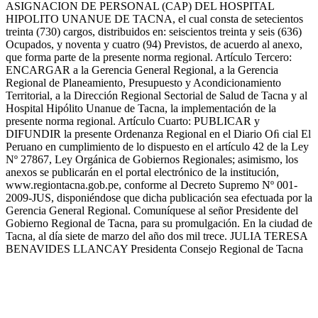
ASIGNACION DE PERSONAL (CAP) DEL HOSPITAL
HIPOLITO UNANUE DE TACNA, el cual consta de setecientos
treinta (730) cargos, distribuidos en: seiscientos treinta y seis (636)
Ocupados, y noventa y cuatro (94) Previstos, de acuerdo al anexo,
que forma parte de la presente norma regional. Artículo Tercero:
ENCARGAR a la Gerencia General Regional, a la Gerencia
Regional de Planeamiento, Presupuesto y Acondicionamiento
Territorial, a la Dirección Regional Sectorial de Salud de Tacna y al
Hospital Hipólito Unanue de Tacna, la implementación de la
presente norma regional. Artículo Cuarto: PUBLICAR y
DIFUNDIR la presente Ordenanza Regional en el Diario Oﬁ cial El
Peruano en cumplimiento de lo dispuesto en el artículo 42 de la Ley
Nº 27867, Ley Orgánica de Gobiernos Regionales; asimismo, los
anexos se publicarán en el portal electrónico de la institución,
www.regiontacna.gob.pe, conforme al Decreto Supremo Nº 001-
2009-JUS, disponiéndose que dicha publicación sea efectuada por la
Gerencia General Regional. Comuníquese al señor Presidente del
Gobierno Regional de Tacna, para su promulgación. En la ciudad de
Tacna, al día siete de marzo del año dos mil trece. JULIA TERESA
BENAVIDES LLANCAY Presidenta Consejo Regional de Tacna