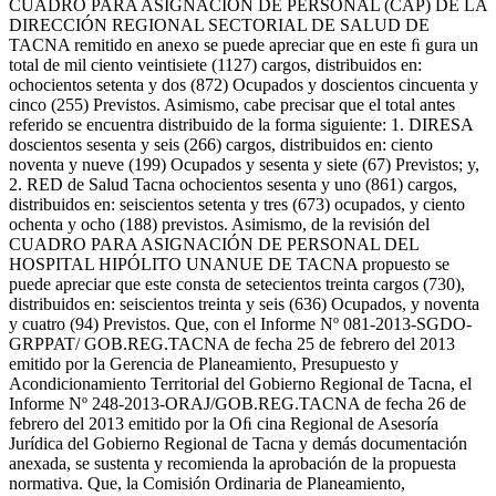
CUADRO PARA ASIGNACIÓN DE PERSONAL (CAP) DE LA
DIRECCIÓN REGIONAL SECTORIAL DE SALUD DE
TACNA remitido en anexo se puede apreciar que en este ﬁ gura un
total de mil ciento veintisiete (1127) cargos, distribuidos en:
ochocientos setenta y dos (872) Ocupados y doscientos cincuenta y
cinco (255) Previstos. Asimismo, cabe precisar que el total antes
referido se encuentra distribuido de la forma siguiente: 1. DIRESA
doscientos sesenta y seis (266) cargos, distribuidos en: ciento
noventa y nueve (199) Ocupados y sesenta y siete (67) Previstos; y,
2. RED de Salud Tacna ochocientos sesenta y uno (861) cargos,
distribuidos en: seiscientos setenta y tres (673) ocupados, y ciento
ochenta y ocho (188) previstos. Asimismo, de la revisión del
CUADRO PARA ASIGNACIÓN DE PERSONAL DEL
HOSPITAL HIPÓLITO UNANUE DE TACNA propuesto se
puede apreciar que este consta de setecientos treinta cargos (730),
distribuidos en: seiscientos treinta y seis (636) Ocupados, y noventa
y cuatro (94) Previstos. Que, con el Informe Nº 081-2013-SGDO-
GRPPAT/ GOB.REG.TACNA de fecha 25 de febrero del 2013
emitido por la Gerencia de Planeamiento, Presupuesto y
Acondicionamiento Territorial del Gobierno Regional de Tacna, el
Informe Nº 248-2013-ORAJ/GOB.REG.TACNA de fecha 26 de
febrero del 2013 emitido por la Oﬁ cina Regional de Asesoría
Jurídica del Gobierno Regional de Tacna y demás documentación
anexada, se sustenta y recomienda la aprobación de la propuesta
normativa. Que, la Comisión Ordinaria de Planeamiento,