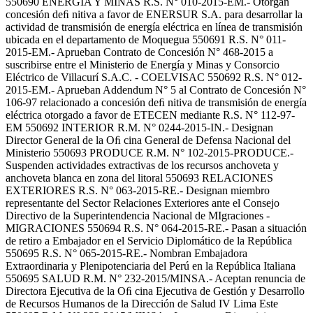
550690 ENERGIA Y MINAS R.S. N° 010-2015-EM.- Otorgan
concesión deﬁ nitiva a favor de ENERSUR S.A. para desarrollar la
actividad de transmisión de energía eléctrica en línea de transmisión
ubicada en el departamento de Moquegua 550691 R.S. N° 011-
2015-EM.- Aprueban Contrato de Concesión N° 468-2015 a
suscribirse entre el Ministerio de Energía y Minas y Consorcio
Eléctrico de Villacurí S.A.C. - COELVISAC 550692 R.S. N° 012-
2015-EM.- Aprueban Addendum N° 5 al Contrato de Concesión N°
106-97 relacionado a concesión deﬁ nitiva de transmisión de energía
eléctrica otorgado a favor de ETECEN mediante R.S. N° 112-97-
EM 550692 INTERIOR R.M. N° 0244-2015-IN.- Designan
Director General de la Oﬁ cina General de Defensa Nacional del
Ministerio 550693 PRODUCE R.M. N° 102-2015-PRODUCE.-
Suspenden actividades extractivas de los recursos anchoveta y
anchoveta blanca en zona del litoral 550693 RELACIONES
EXTERIORES R.S. N° 063-2015-RE.- Designan miembro
representante del Sector Relaciones Exteriores ante el Consejo
Directivo de la Superintendencia Nacional de MIgraciones -
MIGRACIONES 550694 R.S. N° 064-2015-RE.- Pasan a situación
de retiro a Embajador en el Servicio Diplomático de la República
550695 R.S. N° 065-2015-RE.- Nombran Embajadora
Extraordinaria y Plenipotenciaria del Perú en la República Italiana
550695 SALUD R.M. N° 232-2015/MINSA.- Aceptan renuncia de
Directora Ejecutiva de la Oﬁ cina Ejecutiva de Gestión y Desarrollo
de Recursos Humanos de la Dirección de Salud IV Lima Este