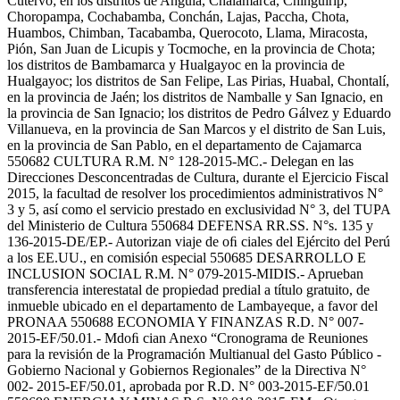
Cutervo; en los distritos de Anguía, Chalamarca, Chinguirip,
Choropampa, Cochabamba, Conchán, Lajas, Paccha, Chota,
Huambos, Chimban, Tacabamba, Querocoto, Llama, Miracosta,
Pión, San Juan de Licupis y Tocmoche, en la provincia de Chota;
los distritos de Bambamarca y Hualgayoc en la provincia de
Hualgayoc; los distritos de San Felipe, Las Pirias, Huabal, Chontalí,
en la provincia de Jaén; los distritos de Namballe y San Ignacio, en
la provincia de San Ignacio; los distritos de Pedro Gálvez y Eduardo
Villanueva, en la provincia de San Marcos y el distrito de San Luis,
en la provincia de San Pablo, en el departamento de Cajamarca
550682 CULTURA R.M. N° 128-2015-MC.- Delegan en las
Direcciones Desconcentradas de Cultura, durante el Ejercicio Fiscal
2015, la facultad de resolver los procedimientos administrativos N°
3 y 5, así como el servicio prestado en exclusividad N° 3, del TUPA
del Ministerio de Cultura 550684 DEFENSA RR.SS. N°s. 135 y
136-2015-DE/EP.- Autorizan viaje de oﬁ ciales del Ejército del Perú
a los EE.UU., en comisión especial 550685 DESARROLLO E
INCLUSION SOCIAL R.M. N° 079-2015-MIDIS.- Aprueban
transferencia interestatal de propiedad predial a título gratuito, de
inmueble ubicado en el departamento de Lambayeque, a favor del
PRONAA 550688 ECONOMIA Y FINANZAS R.D. N° 007-
2015-EF/50.01.- Mdoﬁ cian Anexo “Cronograma de Reuniones
para la revisión de la Programación Multianual del Gasto Público -
Gobierno Nacional y Gobiernos Regionales” de la Directiva N°
002- 2015-EF/50.01, aprobada por R.D. N° 003-2015-EF/50.01