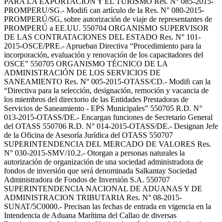
PARA LA EXPORTACION Y EL TURISMO Res. N° 085-2015-
PROMPERU/SG.- Modiﬁ can artículo de la Res. N° 080-2015-
PROMPERÚ/SG, sobre autorización de viaje de representantes de
PROMPERÚ a EE.UU. 550704 ORGANISMO SUPERVISOR
DE LAS CONTRATACIONES DEL ESTADO Res. N° 101-
2015-OSCE/PRE.- Aprueban Directiva “Procedimiento para la
incorporación, evaluación y renovación de los capacitadores del
OSCE” 550705 ORGANISMO TÉCNICO DE LA
ADMINISTRACIÓN DE LOS SERVICIOS DE
SANEAMIENTO Res. N° 005-2015-OTASS/CD.- Modiﬁ can la
“Directiva para la selección, designación, remoción y vacancia de
los miembros del directorio de las Entidades Prestadoras de
Servicios de Saneamiento - EPS Municipales” 550705 R.D. N°
013-2015-OTASS/DE.- Encargan funciones de Secretario General
del OTASS 550706 R.D. N° 014-2015-OTASS/DE.- Designan Jefe
de la Oficina de Asesoría Jurídica del OTASS 550707
SUPERINTENDENCIA DEL MERCADO DE VALORES Res.
N° 030-2015-SMV/10.2.- Otorgan a personas naturales la
autorización de organización de una sociedad administradora de
fondos de inversión que será denominada Salkantay Sociedad
Administradora de Fondos de Inversión S.A. 550707
SUPERINTENDENCIA NACIONAL DE ADUANAS Y DE
ADMINISTRACION TRIBUTARIA Res. N° 08-2015-
SUNAT/5C0000.- Precisan las fechas de entrada en vigencia en la
Intendencia de Aduana Marítima del Callao de diversas