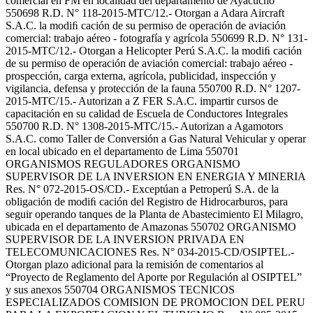
comercial en FM en localidad del departamento de Ayacucho
550698 R.D. N° 118-2015-MTC/12.- Otorgan a Adara Aircraft
S.A.C. la modiﬁ cación de su permiso de operación de aviación
comercial: trabajo aéreo - fotografía y agrícola 550699 R.D. N° 131-
2015-MTC/12.- Otorgan a Helicopter Perú S.A.C. la modiﬁ cación
de su permiso de operación de aviación comercial: trabajo aéreo -
prospección, carga externa, agrícola, publicidad, inspección y
vigilancia, defensa y protección de la fauna 550700 R.D. N° 1207-
2015-MTC/15.- Autorizan a Z FER S.A.C. impartir cursos de
capacitación en su calidad de Escuela de Conductores Integrales
550700 R.D. N° 1308-2015-MTC/15.- Autorizan a Agamotors
S.A.C. como Taller de Conversión a Gas Natural Vehicular y operar
en local ubicado en el departamento de Lima 550701
ORGANISMOS REGULADORES ORGANISMO
SUPERVISOR DE LA INVERSION EN ENERGIA Y MINERIA
Res. N° 072-2015-OS/CD.- Exceptúan a Petroperú S.A. de la
obligación de modiﬁ cación del Registro de Hidrocarburos, para
seguir operando tanques de la Planta de Abastecimiento El Milagro,
ubicada en el departamento de Amazonas 550702 ORGANISMO
SUPERVISOR DE LA INVERSION PRIVADA EN
TELECOMUNICACIONES Res. N° 034-2015-CD/OSIPTEL.-
Otorgan plazo adicional para la remisión de comentarios al
“Proyecto de Reglamento del Aporte por Regulación al OSIPTEL”
y sus anexos 550704 ORGANISMOS TECNICOS
ESPECIALIZADOS COMISION DE PROMOCION DEL PERU