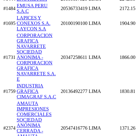
EMUSA PERU
#1484
20536733419
LIMA
2172.15
S.A.C
LAPICES Y
#1695
CONEXOS S.A.
20100190100
LIMA
1904.90
LAYCON S.A
CORPORACION
GRAFICA
NAVARRETE
SOCIEDAD
#1731
ANONIMA -
20347258611
LIMA
1866.00
CORPORACION
GRAFICA
NAVARRETE S.A.
E
INDUSTRIA
#1759
GRAFICA
20136492277
LIMA
1830.81
CIMAGRAF S.A.C
AMAUTA
IMPRESIONES
COMERCIALES
SOCIEDAD
ANÓNIMA
#2374
20547416776
LIMA
1371.26
CERRADA -