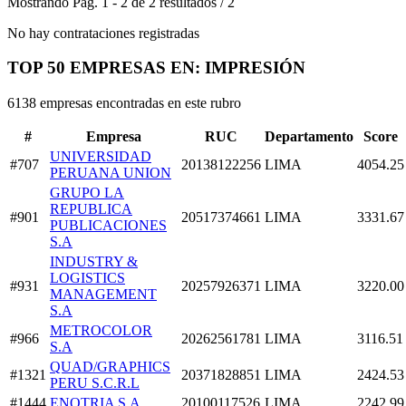
Mostrando
Pág.
1
-
2
de
2
resultados
/
2
No hay contrataciones registradas
TOP 50 EMPRESAS EN: IMPRESIÓN
6138 empresas encontradas en este rubro
#
Empresa
RUC
Departamento
Score
UNIVERSIDAD
#707
20138122256
LIMA
4054.25
PERUANA UNION
GRUPO LA
REPUBLICA
#901
20517374661
LIMA
3331.67
PUBLICACIONES
S.A
INDUSTRY &
LOGISTICS
#931
20257926371
LIMA
3220.00
MANAGEMENT
S.A
METROCOLOR
#966
20262561781
LIMA
3116.51
S.A
QUAD/GRAPHICS
#1321
20371828851
LIMA
2424.53
PERU S.C.R.L
#1444
ENOTRIA S.A
20100117526
LIMA
2242.99