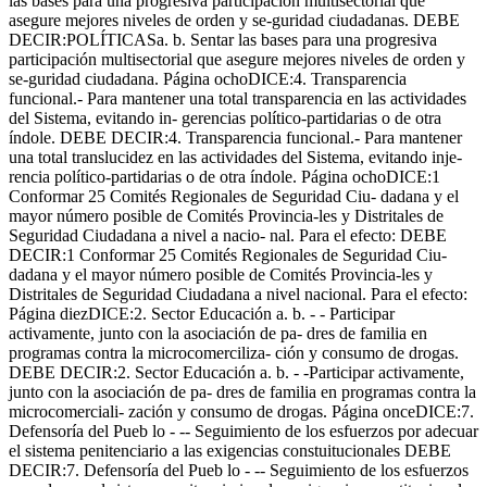
las bases para una progresiva participación multisectorial que
asegure mejores niveles de orden y se-guridad ciudadanas. DEBE
DECIR:POLÍTICASa. b. Sentar las bases para una progresiva
participación multisectorial que asegure mejores niveles de orden y
se-guridad ciudadana. Página ochoDICE:4. Transparencia
funcional.- Para mantener una total transparencia en las actividades
del Sistema, evitando in- gerencias político-partidarias o de otra
índole. DEBE DECIR:4. Transparencia funcional.- Para mantener
una total translucidez en las actividades del Sistema, evitando inje-
rencia político-partidarias o de otra índole. Página ochoDICE:1
Conformar 25 Comités Regionales de Seguridad Ciu- dadana y el
mayor número posible de Comités Provincia-les y Distritales de
Seguridad Ciudadana a nivel a nacio- nal. Para el efecto: DEBE
DECIR:1 Conformar 25 Comités Regionales de Seguridad Ciu-
dadana y el mayor número posible de Comités Provincia-les y
Distritales de Seguridad Ciudadana a nivel nacional. Para el efecto:
Página diezDICE:2. Sector Educación a. b. - - Participar
activamente, junto con la asociación de pa- dres de familia en
programas contra la microcomerciliza- ción y consumo de drogas.
DEBE DECIR:2. Sector Educación a. b. - -Participar activamente,
junto con la asociación de pa- dres de familia en programas contra la
microcomerciali- zación y consumo de drogas. Página onceDICE:7.
Defensoría del Pueb lo - -- Seguimiento de los esfuerzos por adecuar
el sistema penitenciario a las exigencias constuitucionales DEBE
DECIR:7. Defensoría del Pueb lo - -- Seguimiento de los esfuerzos