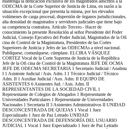
mantenga la dedicación exclusiva de los magistrados adscritos a la
ODECMA de la Corte Superior de Justicia de Lima, en razón a la
situación excepcional que presenta la misma, por los elevados
volúmenes de carga procesal, dispersión de órganos jurisdiccionales,
alta densidad de magistrados y servidores judiciales que tiene bajo
su competencia contralora. Artículo Tercero.- Hacer de
conocimiento la presente Resolución al señor Presidente del Poder
Judicial, Consejo Ejecutivo del Poder Judicial, Magistrados de la Oﬁ
cina de Control de la Magistratura, Presidentes de las Cortes
Superiores de Justicia y Jefes de las ODECMAs a nivel nacional.
Publíquese, comuníquese, cúmplase. ELCIRA VÁSQUEZ
CORTEZ Vocal de la Corte Suprema de Justicia de la República
Jefe de la Oﬁ cina de Control de la Magistratura JEFE DE OCMA
JEFE DE ODECMA SECRETARIA 1 Secretario Judicial / Analista
I 1 Asistente Judicial / Asis. Adm. I 1 Técnico Judicial / Técnico
Adm. II 1 Auxiliar Judicial / Aux. Adm. II EQUIPO DE
ASISTENTES 6 Asistentes Jud. / Asis. Adm. II
REPRESENTANTES DE LA SOCIEDAD CIVIL 1
Representante de Colegios de Abogados 1 Representante de
Universidades Particulares 1 Representante de Universidades
Nacionales 1 Secretaria II 3 Asistentes Administrativos II UNIDAD
DESCONCENTRADA DE QUEJAS 1 Vocal 1 Juez
Especializado 1 Juez de Paz Letrado UNIDAD
DESCONCENTRADA DE DEFENSORÍA DEL USUARIO
JUDICIAL 1 Vocal 1 Juez Especializado 1 Juez de Paz Letrado