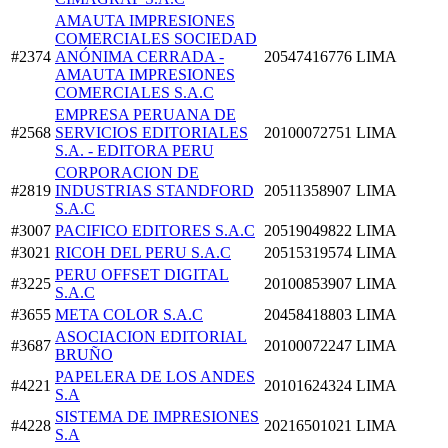
AMAUTA IMPRESIONES
COMERCIALES SOCIEDAD
#2374
ANÓNIMA CERRADA -
20547416776
LIMA
AMAUTA IMPRESIONES
COMERCIALES S.A.C
EMPRESA PERUANA DE
#2568
SERVICIOS EDITORIALES
20100072751
LIMA
S.A. - EDITORA PERU
CORPORACION DE
#2819
INDUSTRIAS STANDFORD
20511358907
LIMA
S.A.C
#3007
PACIFICO EDITORES S.A.C
20519049822
LIMA
#3021
RICOH DEL PERU S.A.C
20515319574
LIMA
PERU OFFSET DIGITAL
#3225
20100853907
LIMA
S.A.C
#3655
META COLOR S.A.C
20458418803
LIMA
ASOCIACION EDITORIAL
#3687
20100072247
LIMA
BRUÑO
PAPELERA DE LOS ANDES
#4221
20101624324
LIMA
S.A
SISTEMA DE IMPRESIONES
#4228
20216501021
LIMA
S.A