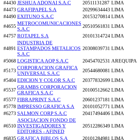
#4430
JESHUA ADONAI S.A.C
20511131287
LIMA
#4473
GRAFIPAPEL S.A
20299634443
LIMA
#4490
EXITUNO S.A.C
20153270814
LIMA
METROCOMUNICACIONES
#4655
20510561831
LIMA
S.A.C
#4757
ROTAPEL S.A
20101314724
LIMA
INDUSTRIA DE
#4891
ESTAMPADOS METALICOS
20308039731
LIMA
S.A.C
#5068
LOGISTICA AQP S.A.C
20454702531
AREQUIPA
CORPORACION GRAFICA
#5173
20544680081
LIMA
UNIVERSAL S.A.C
#5404
EDICION Y COLOR S.A.C
20377832699
LIMA
GRAMBS CORPORACION
#5537
20100512662
LIMA
GRAFICA S.A.C
#5577
FIBRAPRINT S.A.C
20601237181
LIMA
#5778
IMPRESSO GRAFICA S.A
20101052771
LIMA
#6273
SALMON CORP S.A.C
20417494406
LIMA
ASOCIACION FONDO DE
#6510
INVESTIGADORES Y
20512286349
LIMA
EDITORES - AFINED
#6835
GRAFICA BIBLOS S.A
20101284981
LIMA