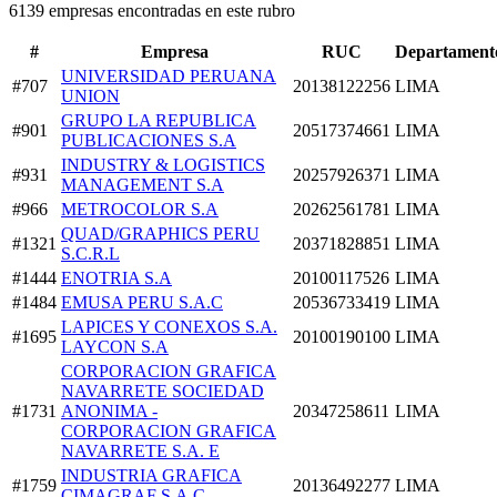
6139 empresas encontradas en este rubro
#
Empresa
RUC
Departament
UNIVERSIDAD PERUANA
#707
20138122256
LIMA
UNION
GRUPO LA REPUBLICA
#901
20517374661
LIMA
PUBLICACIONES S.A
INDUSTRY & LOGISTICS
#931
20257926371
LIMA
MANAGEMENT S.A
#966
METROCOLOR S.A
20262561781
LIMA
QUAD/GRAPHICS PERU
#1321
20371828851
LIMA
S.C.R.L
#1444
ENOTRIA S.A
20100117526
LIMA
#1484
EMUSA PERU S.A.C
20536733419
LIMA
LAPICES Y CONEXOS S.A.
#1695
20100190100
LIMA
LAYCON S.A
CORPORACION GRAFICA
NAVARRETE SOCIEDAD
#1731
ANONIMA -
20347258611
LIMA
CORPORACION GRAFICA
NAVARRETE S.A. E
INDUSTRIA GRAFICA
#1759
20136492277
LIMA
CIMAGRAF S.A.C