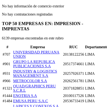
No hay información de comercio exterior
No hay contrataciones registradas
TOP 50 EMPRESAS EN: IMPRESION -
IMPRENTAS
6139 empresas encontradas en este rubro
#
Empresa
RUC
Departament
UNIVERSIDAD PERUANA
#707
20138122256
LIMA
UNION
GRUPO LA REPUBLICA
#901
20517374661
LIMA
PUBLICACIONES S.A
INDUSTRY & LOGISTICS
#931
20257926371
LIMA
MANAGEMENT S.A
#966
METROCOLOR S.A
20262561781
LIMA
QUAD/GRAPHICS PERU
#1321
20371828851
LIMA
S.C.R.L
#1444
ENOTRIA S.A
20100117526
LIMA
#1484
EMUSA PERU S.A.C
20536733419
LIMA
LAPICES Y CONEXOS S.A.