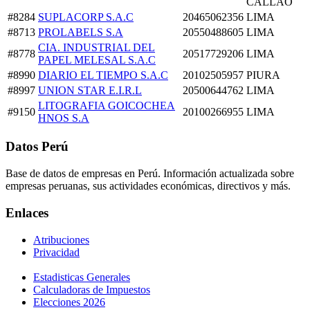
CALLAO
#8284
SUPLACORP S.A.C
20465062356
LIMA
#8713
PROLABELS S.A
20550488605
LIMA
CIA. INDUSTRIAL DEL
#8778
20517729206
LIMA
PAPEL MELESAL S.A.C
#8990
DIARIO EL TIEMPO S.A.C
20102505957
PIURA
#8997
UNION STAR E.I.R.L
20500644762
LIMA
LITOGRAFIA GOICOCHEA
#9150
20100266955
LIMA
HNOS S.A
Datos Perú
Base de datos de empresas en Perú. Información actualizada sobre
empresas peruanas, sus actividades económicas, directivos y más.
Enlaces
Atribuciones
Privacidad
Estadisticas Generales
Calculadoras de Impuestos
Elecciones 2026