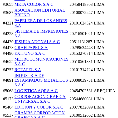
#3655
META COLOR S.A.C
20458418803
LIMA
ASOCIACION EDITORIAL
#3687
20100072247
LIMA
BRUÑO
PAPELERA DE LOS ANDES
#4221
20101624324
LIMA
S.A
SISTEMA DE IMPRESIONES
#4228
20216501021
LIMA
S.A
#4430
JESHUA ADONAI S.A.C
20511131287
LIMA
#4473
GRAFIPAPEL S.A
20299634443
LIMA
#4490
EXITUNO S.A.C
20153270814
LIMA
METROCOMUNICACIONES
#4655
20510561831
LIMA
S.A.C
#4757
ROTAPEL S.A
20101314724
LIMA
INDUSTRIA DE
#4891
ESTAMPADOS METALICOS
20308039731
LIMA
S.A.C
#5068
LOGISTICA AQP S.A.C
20454702531
AREQUIPA
CORPORACION GRAFICA
#5173
20544680081
LIMA
UNIVERSAL S.A.C
#5404
EDICION Y COLOR S.A.C
20377832699
LIMA
GRAMBS CORPORACION
#5537
20100512662
LIMA
GRAFICA S.A.C