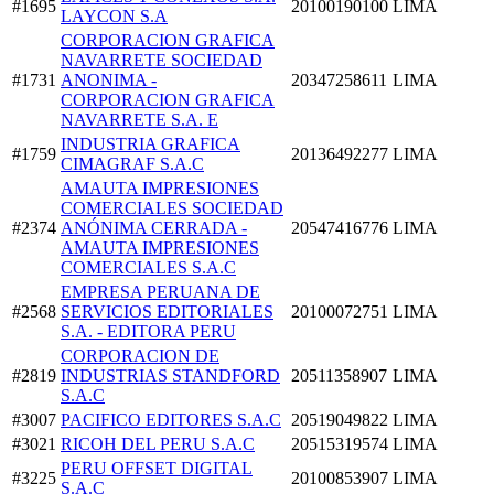
#1695
20100190100
LIMA
LAYCON S.A
CORPORACION GRAFICA
NAVARRETE SOCIEDAD
#1731
ANONIMA -
20347258611
LIMA
CORPORACION GRAFICA
NAVARRETE S.A. E
INDUSTRIA GRAFICA
#1759
20136492277
LIMA
CIMAGRAF S.A.C
AMAUTA IMPRESIONES
COMERCIALES SOCIEDAD
#2374
ANÓNIMA CERRADA -
20547416776
LIMA
AMAUTA IMPRESIONES
COMERCIALES S.A.C
EMPRESA PERUANA DE
#2568
SERVICIOS EDITORIALES
20100072751
LIMA
S.A. - EDITORA PERU
CORPORACION DE
#2819
INDUSTRIAS STANDFORD
20511358907
LIMA
S.A.C
#3007
PACIFICO EDITORES S.A.C
20519049822
LIMA
#3021
RICOH DEL PERU S.A.C
20515319574
LIMA
PERU OFFSET DIGITAL
#3225
20100853907
LIMA
S.A.C