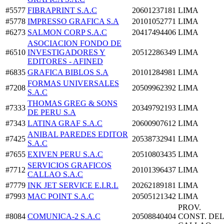
#5577
FIBRAPRINT S.A.C
20601237181
LIMA
#5778
IMPRESSO GRAFICA S.A
20101052771
LIMA
#6273
SALMON CORP S.A.C
20417494406
LIMA
ASOCIACION FONDO DE
#6510
INVESTIGADORES Y
20512286349
LIMA
EDITORES - AFINED
#6835
GRAFICA BIBLOS S.A
20101284981
LIMA
FORMAS UNIVERSALES
#7208
20509962392
LIMA
S.A.C
THOMAS GREG & SONS
#7333
20349792193
LIMA
DE PERU S.A
#7343
LATINA GRAF S.A.C
20600907612
LIMA
ANIBAL PAREDES EDITOR
#7425
20538732941
LIMA
S.A.C
#7655
EXIVEN PERU S.A.C
20510803435
LIMA
SERVICIOS GRAFICOS
#7712
20101396437
LIMA
CALLAO S.A.C
#7779
INK JET SERVICE E.I.R.L
20262189181
LIMA
#7993
MAC POINT S.A.C
20505121342
LIMA
PROV.
#8084
COMUNICA-2 S.A.C
20508840404
CONST. DEL