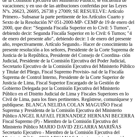
de la Comisión Ejecutiva del Ministerio Público, se encuentra de
vacaciones; y en uso de las atribuciones conferidas por las Leyes
Nºs. 26623, 26695, 26738 y 27009; SE RESUELVE: Artículo
Primero.- Subsanar la parte pertinente de los Artículos Cuarto y
Sexto de la Resolución Nº 051-2000-MP- CEMP de 19 de enero del
2000, que dice: "Segunda Fiscalía Superior en lo Civil: 5 Turnos",
debiendo decir: Segunda Fiscalía Superior en lo Civil: 6 Turnos; "4
de enero del presente año", debiendo decir: 1 de enero del presente
año, respectivamente. Artículo Segundo.- Hacer de conocimiento la
presente resolución a los señores, Presidente de la Corte Suprema de
Justicia de la República, Presidente del Consejo de Coordina- ción
Judicial, Presidente de la Comisión Ejecutiva del Poder Judicial,
Secretario Ejecutivo de la Comisión Ejecutiva del Ministerio Público
y Titular del Pliego, Fiscal Supremo Provisio- nal de la Fiscalía
Suprema de Control Interno, Presidente de la Corte Superior de
Justicia de Lima, Fiscal Superior Encargado de la Gestión de
Gobierno Delegada por la Comisión Ejecutiva del Ministerio
Público en el Distrito Judicial de Lima y Fiscales Superiores en lo
Civil de Lima, para los fines pertinentes. Regístrese, comuníquese y
publíquese. BLANCA NELIDA COLAN MAGUIÑO Fiscal
Suprema y Presidenta de la Comisión Ejecutiva del Ministerio
Público ANGEL RAFAEL FERNANDEZ HERNANI BECERRA
Fiscal Supremo (P) - Miembro de la Comisión Ejecutiva del
Ministerio Público MARIO DAVID ZEGARRA MARIÑAS
Secretario Ejecutivo - Miembro de la Comisión Ejecutiva del