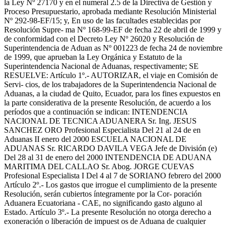
la Ley Nº 27170 y en el numeral 2.5 de la Directiva de Gestión y
Proceso Presupuestario, aprobada mediante Resolución Ministerial
Nº 292-98-EF/15; y, En uso de las facultades establecidas por
Resolución Supre- ma Nº 168-99-EF de fecha 22 de abril de 1999 y
de conformidad con el Decreto Ley Nº 26020 y Resolución de
Superintendencia de Aduan as Nº 001223 de fecha 24 de noviembre
de 1999, que aprueban la Ley Orgánica y Estatuto de la
Superintendencia Nacional de Aduanas, respectivamente; SE
RESUELVE: Artículo 1º.- AUTORIZAR, el viaje en Comisión de
Servi- cios, de los trabajadores de la Superintendencia Nacional de
Aduanas, a la ciudad de Quito, Ecuador, para los fines expuestos en
la parte considerativa de la presente Resolución, de acuerdo a los
períodos que a continuación se indican: INTENDENCIA
NACIONAL DE TECNICA ADUANERA Sr. Ing. JESUS
SANCHEZ ORO Profesional Especialista Del 21 al 24 de en
Aduanas II enero del 2000 ESCUELA NACIONAL DE
ADUANAS Sr. RICARDO DAVILA VEGA Jefe de División (e)
Del 28 al 31 de enero del 2000 INTENDENCIA DE ADUANA
MARITIMA DEL CALLAO Sr. Abog. JORGE CUEVAS
Profesional Especialista I Del 4 al 7 de SORIANO febrero del 2000
Artículo 2º.- Los gastos que irrogue el cumplimiento de la presente
Resolución, serán cubiertos íntegramente por la Cor- poración
Aduanera Ecuatoriana - CAE, no significando gasto alguno al
Estado. Artículo 3º.- La presente Resolución no otorga derecho a
exoneración o liberación de impuest os de Aduana de cualquier