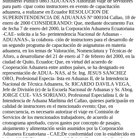
Ministerio Público 0863 ADUANAS Autorizan viaje de servidores
para parti- cipar como instructores en evento de capacitación
aduanera, a realizarse en Ecuador RESOLUCION DE
SUPERINTENDENCIA DE ADUANAS Nº 000104 Callao, 18 de
enero de 2000 CONSIDERANDO: Que, mediante documento Fax
de fecha 7 de enero del 2000, la Corporación Aduanera Ecuatoriana
-CAE- solicita a la Su- perintendencia Nacional de Aduanas -
ADUANAS-, la colabora- ción de instructores para el desarrollo de
un segundo programa de capacitación de asignaturas en materia
aduanera, en los temas de Valoración, Nomenclatura y Técnicas de
Aforo, a desarrollarse del 21 de enero al 7 de febrero del 2000, en la
ciudad de Quito, Ecuador; Que, en virtud del acuerdo de
Cooperación Aduanera entre ambos países, se ha designado en
representación de ADUA- NAS, al Sr. Ing. JESUS SANCHEZ
ORO, Profesional Especia- lista en Aduanas II, de la Intendencia
Nacional de Técnica Aduanera, Sr. RICARDO DAVILA VEGA,
Jefe de División (e) de la Escuela Nacional de Aduanas y Sr. Abog.
JORGE CUE- VAS SORIANO, Profesional Especialista I, de la
Intendencia de Aduana Marítima del Callao, quienes participarán en
calidad de instructores en el mencionado evento; Que, en
consecuencia, es necesario autorizar el viaje en Comisión de
Servicios de los mencionados trabajadores, de acuerdo al
cronograma aprobado, cuyos gastos por concepto de pasajes,
alojamiento y alimentación serán asumidos por la Corporación
Aduanera Ecuatoriana - CAE;De conformidad con lo establecido en