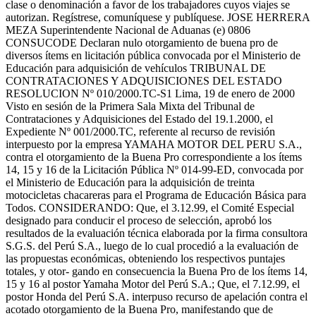
clase o denominación a favor de los trabajadores cuyos viajes se
autorizan. Regístrese, comuníquese y publíquese. JOSE HERRERA
MEZA Superintendente Nacional de Aduanas (e) 0806
CONSUCODE Declaran nulo otorgamiento de buena pro de
diversos ítems en licitación pública convocada por el Ministerio de
Educación para adquisición de vehículos TRIBUNAL DE
CONTRATACIONES Y ADQUISICIONES DEL ESTADO
RESOLUCION Nº 010/2000.TC-S1 Lima, 19 de enero de 2000
Visto en sesión de la Primera Sala Mixta del Tribunal de
Contrataciones y Adquisiciones del Estado del 19.1.2000, el
Expediente Nº 001/2000.TC, referente al recurso de revisión
interpuesto por la empresa YAMAHA MOTOR DEL PERU S.A.,
contra el otorgamiento de la Buena Pro correspondiente a los ítems
14, 15 y 16 de la Licitación Pública Nº 014-99-ED, convocada por
el Ministerio de Educación para la adquisición de treinta
motocicletas chacareras para el Programa de Educación Básica para
Todos. CONSIDERANDO: Que, el 3.12.99, el Comité Especial
designado para conducir el proceso de selección, aprobó los
resultados de la evaluación técnica elaborada por la firma consultora
S.G.S. del Perú S.A., luego de lo cual procedió a la evaluación de
las propuestas económicas, obteniendo los respectivos puntajes
totales, y otor- gando en consecuencia la Buena Pro de los ítems 14,
15 y 16 al postor Yamaha Motor del Perú S.A.; Que, el 7.12.99, el
postor Honda del Perú S.A. interpuso recurso de apelación contra el
acotado otorgamiento de la Buena Pro, manifestando que de