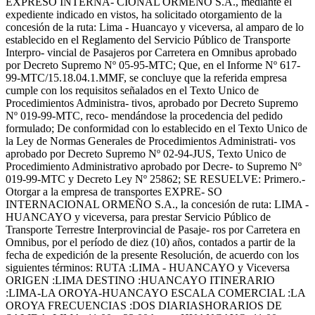
EXPRESO INTERNA- CIONAL ORMEÑO S.A., mediante el
expediente indicado en vistos, ha solicitado otorgamiento de la
concesión de la ruta: Lima - Huancayo y viceversa, al amparo de lo
establecido en el Reglamento del Servicio Público de Transporte
Interpro- vincial de Pasajeros por Carretera en Omnibus aprobado
por Decreto Supremo Nº 05-95-MTC; Que, en el Informe Nº 617-
99-MTC/15.18.04.1.MMF, se concluye que la referida empresa
cumple con los requisitos señalados en el Texto Unico de
Procedimientos Administra- tivos, aprobado por Decreto Supremo
Nº 019-99-MTC, reco- mendándose la procedencia del pedido
formulado; De conformidad con lo establecido en el Texto Unico de
la Ley de Normas Generales de Procedimientos Administrati- vos
aprobado por Decreto Supremo Nº 02-94-JUS, Texto Unico de
Procedimiento Administrativo aprobado por Decre- to Supremo Nº
019-99-MTC y Decreto Ley Nº 25862; SE RESUELVE: Primero.-
Otorgar a la empresa de transportes EXPRE- SO
INTERNACIONAL ORMEÑO S.A., la concesión de ruta: LIMA -
HUANCAYO y viceversa, para prestar Servicio Público de
Transporte Terrestre Interprovincial de Pasaje- ros por Carretera en
Omnibus, por el período de diez (10) años, contados a partir de la
fecha de expedición de la presente Resolución, de acuerdo con los
siguientes términos: RUTA :LIMA - HUANCAYO y Viceversa
ORIGEN :LIMA DESTINO :HUANCAYO ITINERARIO
:LIMA-LA OROYA-HUANCAYO ESCALA COMERCIAL :LA
OROYA FRECUENCIAS :DOS DIARIASHORARIOS DE