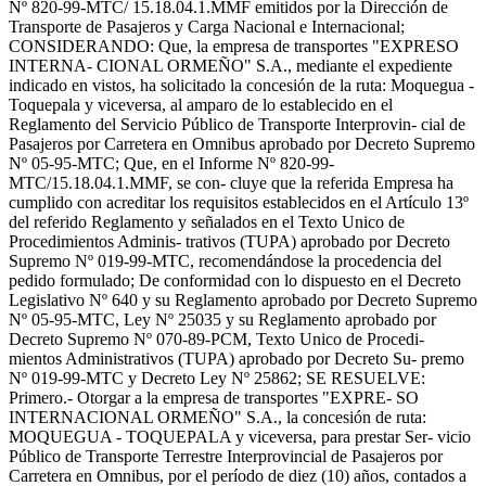
Nº 820-99-MTC/ 15.18.04.1.MMF emitidos por la Dirección de
Transporte de Pasajeros y Carga Nacional e Internacional;
CONSIDERANDO: Que, la empresa de transportes "EXPRESO
INTERNA- CIONAL ORMEÑO" S.A., mediante el expediente
indicado en vistos, ha solicitado la concesión de la ruta: Moquegua -
Toquepala y viceversa, al amparo de lo establecido en el
Reglamento del Servicio Público de Transporte Interprovin- cial de
Pasajeros por Carretera en Omnibus aprobado por Decreto Supremo
Nº 05-95-MTC; Que, en el Informe Nº 820-99-
MTC/15.18.04.1.MMF, se con- cluye que la referida Empresa ha
cumplido con acreditar los requisitos establecidos en el Artículo 13º
del referido Reglamento y señalados en el Texto Unico de
Procedimientos Adminis- trativos (TUPA) aprobado por Decreto
Supremo Nº 019-99-MTC, recomendándose la procedencia del
pedido formulado; De conformidad con lo dispuesto en el Decreto
Legislativo Nº 640 y su Reglamento aprobado por Decreto Supremo
Nº 05-95-MTC, Ley Nº 25035 y su Reglamento aprobado por
Decreto Supremo Nº 070-89-PCM, Texto Unico de Procedi-
mientos Administrativos (TUPA) aprobado por Decreto Su- premo
Nº 019-99-MTC y Decreto Ley Nº 25862; SE RESUELVE:
Primero.- Otorgar a la empresa de transportes "EXPRE- SO
INTERNACIONAL ORMEÑO" S.A., la concesión de ruta:
MOQUEGUA - TOQUEPALA y viceversa, para prestar Ser- vicio
Público de Transporte Terrestre Interprovincial de Pasajeros por
Carretera en Omnibus, por el período de diez (10) años, contados a