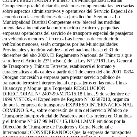
COMPLEMENTARIAS Primera.- La Municipalidad Distrital
Competente po- drá dictar disposiciones complementarias necesarias
sobre aspectos administrativos y operativos del Servicio Especial de
acuerdo con las condiciones de su jurisdicción. Segunda.- La
Municipalidad Distrital Competente esta- blecerá las medidas
orientadas a incentivar la conformación de micro y pequeñas
empresas operadoras del servicio de transporte especial de pasajeros
en vehículos menores. Tercera.- Las licencias de conducir de
vehículos menores, serán otorgadas por las Municipalidades
Provinciales y tendrán validez a nivel nacional hasta el 31 de
diciembre del año 2000. El Reglamento Nacional de Tránsito a que
se refiere el Artículo 23º inciso a) de la Ley Nº 27181, Ley General
de Transporte y Tránsito Terrestre, establecerá el formato y
características apli- cables a partir del 1 de enero del año 2001. 0894
Otorgan concesión a empresa para prestar servicio público de
transporte terrestre interprovincial de pasajeros en las rutas Lima-
Huancayo y Moque- gua-Toquepala RESOLUCION
DIRECTORAL Nº 2407-99-MTC/15.18 Lima, 9 de setiembre de
1999 VISTOS, el Expediente de Registro Nº 02587010, organiza-
do por la empresa de transportes EXPRESO INTERNACIO- NAL
ORMEÑO S.A., sobre concesión de ruta del Servicio Público de
Transporte Interprovincial de Pasajeros por Ca- rretera en Omnibus
y el Informe Nº 617-99-MTC/ 15.18.04.1.MMF emitidos por la
Dirección de Transporte de Pasajeros y Carga Nacional e
Internacional; CONSIDERANDO: Que, la empresa de transportes