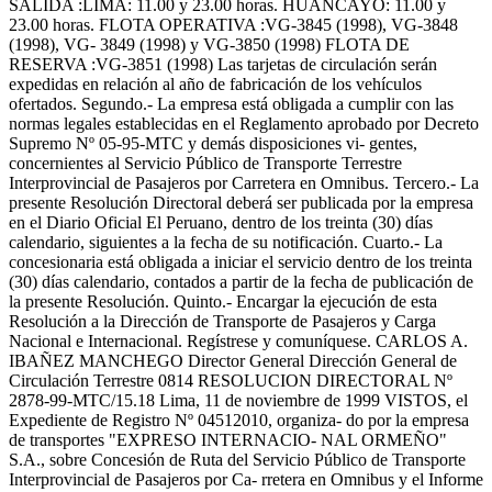
SALIDA :LIMA: 11.00 y 23.00 horas. HUANCAYO: 11.00 y
23.00 horas. FLOTA OPERATIVA :VG-3845 (1998), VG-3848
(1998), VG- 3849 (1998) y VG-3850 (1998) FLOTA DE
RESERVA :VG-3851 (1998) Las tarjetas de circulación serán
expedidas en relación al año de fabricación de los vehículos
ofertados. Segundo.- La empresa está obligada a cumplir con las
normas legales establecidas en el Reglamento aprobado por Decreto
Supremo Nº 05-95-MTC y demás disposiciones vi- gentes,
concernientes al Servicio Público de Transporte Terrestre
Interprovincial de Pasajeros por Carretera en Omnibus. Tercero.- La
presente Resolución Directoral deberá ser publicada por la empresa
en el Diario Oficial El Peruano, dentro de los treinta (30) días
calendario, siguientes a la fecha de su notificación. Cuarto.- La
concesionaria está obligada a iniciar el servicio dentro de los treinta
(30) días calendario, contados a partir de la fecha de publicación de
la presente Resolución. Quinto.- Encargar la ejecución de esta
Resolución a la Dirección de Transporte de Pasajeros y Carga
Nacional e Internacional. Regístrese y comuníquese. CARLOS A.
IBAÑEZ MANCHEGO Director General Dirección General de
Circulación Terrestre 0814 RESOLUCION DIRECTORAL Nº
2878-99-MTC/15.18 Lima, 11 de noviembre de 1999 VISTOS, el
Expediente de Registro Nº 04512010, organiza- do por la empresa
de transportes "EXPRESO INTERNACIO- NAL ORMEÑO"
S.A., sobre Concesión de Ruta del Servicio Público de Transporte
Interprovincial de Pasajeros por Ca- rretera en Omnibus y el Informe