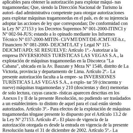
aplicables para obtener la autorización para explotar máqui- nas
tragamonedas; Que, siendo la Dirección Nacional de Turismo la
autori- dad administrativa competente para otorgar autorizaciones
para explotar máquinas tragamonedas en el país, es de su injerencia
adoptar las acciones de ley que correspondan; De conformidad con
la Ley Nº 27153 y los Decretos Supremos Nº 001-2000-ITINCI y
Nº 002-94-JUS; estando a lo opinado mediante los Informes
Técnico Nº 037-2000-MITIN- CI/VMT/DNT/DE-JCMT/AT-h.r.,
Financiero Nº 081-2000- DEJCMT/LAT y Legal Nº 115-
DEJCMT/APD; SE RESUELVE: Artículo 1º.- Autorizar a la
empresa INVERSIONES TURÍSTICAS LAS VEGAS S.A., la
explotación de máquinas tragamonedas en la Discoteca "La
Cabana", ubicada en la Av. Bauzate y Meza Nº 1548, distrito de La
Victoria, provincia y departamento de Lima. Artículo 2º.- La
presente autorización faculta a la empre- sa INVERSIONES
TURÍSTICAS LAS VEGAS S.A., a explo- tar 59 (cincuenta y
nueve) máquinas tragamonedas y 210 (doscientas y diez) memorias
de solo lectura, cuyas caracte- rísticas aparecen descritas en los
Anexos I y II de la presente Resolución, no pudiendo ser trasladados
a un establecimien- to distinto de aquel para el cual están siendo
autorizados. Artículo 3º.- Para efectos de la explotación de máquinas
tragamonedas téngase presente lo dispuesto por el Artículo 13.2 de
la Ley Nº 27153. Artículo 4º.- El plazo de vigencia de la
autorización otorgada es desde la entrada en vigencia de la presente
Resolución hasta el 31 de diciembre de 2002. Artículo 5º.- La