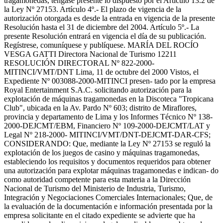
tragamonedas, téngase presente lo dispuesto por el Artículo 13.2 de
la Ley Nº 27153. Artículo 4º.- El plazo de vigencia de la
autorización otorgada es desde la entrada en vigencia de la presente
Resolución hasta el 31 de diciembre del 2004. Artículo 5º.- La
presente Resolución entrará en vigencia el día de su publicación.
Regístrese, comuníquese y publíquese. MARÍA DEL ROCÍO
VESGA GATTI Directora Nacional de Turismo 12211
RESOLUCIÓN DIRECTORAL Nº 822-2000-
MITINCI/VMT/DNT Lima, 11 de octubre del 2000 Vistos, el
Expediente Nº 003088-2000-MITINCI presen- tado por la empresa
Royal Entertainment S.A.C. solicitando autorización para la
explotación de máquinas tragamonedas en la Discoteca "Tropicana
Club", ubicada en la Av. Pardo Nº 603; distrito de Miraflores,
provincia y departamento de Lima y los Informes Técnico Nº 138-
2000-DEJCMT/EBM, Financiero Nº 109-2000-DEJCMT/LAT y
Legal Nº 218-2000- MITINCI/VMT/DNT-DEJCMT-DAR-CFS;
CONSIDERANDO: Que, mediante la Ley Nº 27153 se reguló la
explotación de los juegos de casino y máquinas tragamonedas,
estableciendo los requisitos y documentos requeridos para obtener
una autorización para explotar máquinas tragamonedas e indican- do
como autoridad competente para esta materia a la Dirección
Nacional de Turismo del Ministerio de Industria, Turismo,
Integración y Negociaciones Comerciales Internacionales; Que, de
la evaluación de la documentación e información presentada por la
empresa solicitante en el citado expediente se advierte que ha