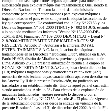
cumplido con las disposiciones legales aplicables para obtener la
autorización para explotar máqui- nas tragamonedas; Que, siendo la
Dirección Nacional de Turismo la autori- dad administrativa
competente para otorgar autorizaciones para explotar máquinas
tragamonedas en el país, es de su injerencia adoptar las acciones de
ley que correspondan; De conformidad con la Ley Nº 27153 y los
Decretos Supremos Nº 001-2000-ITINCI y Nº 002-94-JUS; estando
a lo opinado mediante los Informes Técnico Nº 138-2000-DE-
JCMT/EBM, Financiero Nº 109-2000-DEJCMT/LAT y Legal Nº
218-2000-MITINCI/VMT/DNT-DEJCMT-DAR-CFS; SE
RESUELVE: Artículo 1º.- Autorizar a la empresa ROYAL
ENTER- TAINMENT S.A.C. la explotación de máquinas
tragamonedas en la Discoteca "Tropicana Club", ubicada en la Av.
Pardo Nº 603; distrito de Miraflores, provincia y departamento de
Lima. Artículo 2º.- La presente autorización faculta a la empre- sa
ROYAL ENTERTAINMENT S.A.C a explotar ciento die- ciocho
(118) máquinas tragamonedas y cuatrocientas veinti- siete (427)
memorias de solo lectura, cuyas características aparecen descritas en
los Anexos I y II de la presente Resolu- ción, no pudiendo ser
trasladados a un establecimiento dis- tinto de aquel para el cual están
siendo autorizados. Artículo 3º.- Para efectos de la explotación de
máquinas tragamonedas, téngase presente lo dispuesto por el
Artículo 13.2 de la Ley Nº 27153. Artículo 4º.- El plazo de vigencia
de la autorización otorgada es desde la entrada en vigencia de la
presente Resolución hasta el 31 de diciembre del 2002. Artículo 5º.-