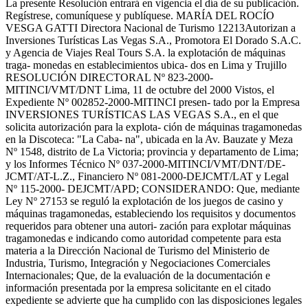
La presente Resolución entrará en vigencia el día de su publicación.
Regístrese, comuníquese y publíquese. MARÍA DEL ROCÍO
VESGA GATTI Directora Nacional de Turismo 12213Autorizan a
Inversiones Turísticas Las Vegas S.A., Promotora El Dorado S.A.C.
y Agencia de Viajes Real Tours S.A. la explotación de máquinas
traga- monedas en establecimientos ubica- dos en Lima y Trujillo
RESOLUCIÓN DIRECTORAL Nº 823-2000-
MITINCI/VMT/DNT Lima, 11 de octubre del 2000 Vistos, el
Expediente Nº 002852-2000-MITINCI presen- tado por la Empresa
INVERSIONES TURÍSTICAS LAS VEGAS S.A., en el que
solicita autorización para la explota- ción de máquinas tragamonedas
en la Discoteca: "La Caba- na", ubicada en la Av. Bauzate y Meza
Nº 1548, distrito de La Victoria; provincia y departamento de Lima;
y los Informes Técnico Nº 037-2000-MITINCI/VMT/DNT/DE-
JCMT/AT-L.Z., Financiero Nº 081-2000-DEJCMT/LAT y Legal
Nº 115-2000- DEJCMT/APD; CONSIDERANDO: Que, mediante
Ley Nº 27153 se reguló la explotación de los juegos de casino y
máquinas tragamonedas, estableciendo los requisitos y documentos
requeridos para obtener una autori- zación para explotar máquinas
tragamonedas e indicando como autoridad competente para esta
materia a la Dirección Nacional de Turismo del Ministerio de
Industria, Turismo, Integración y Negociaciones Comerciales
Internacionales; Que, de la evaluación de la documentación e
información presentada por la empresa solicitante en el citado
expediente se advierte que ha cumplido con las disposiciones legales