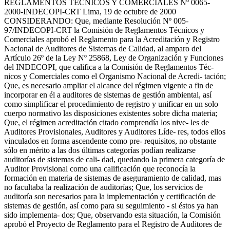
REGLAMENTOS TÉCNICOS Y COMERCIALES Nº 0065-
2000-INDECOPI-CRT Lima, 19 de octubre de 2000
CONSIDERANDO: Que, mediante Resolución Nº 005-
97/INDECOPI-CRT la Comisión de Reglamentos Técnicos y
Comerciales aprobó el Reglamento para la Acreditación y Registro
Nacional de Auditores de Sistemas de Calidad, al amparo del
Artículo 26º de la Ley Nº 25868, Ley de Organización y Funciones
del INDECOPI, que califica a la Comisión de Reglamentos Téc-
nicos y Comerciales como el Organismo Nacional de Acredi- tación;
Que, es necesario ampliar el alcance del régimen vigente a fin de
incorporar en él a auditores de sistemas de gestión ambiental, así
como simplificar el procedimiento de registro y unificar en un solo
cuerpo normativo las disposiciones existentes sobre dicha materia;
Que, el régimen acreditación citado comprendía los nive- les de
Auditores Provisionales, Auditores y Auditores Líde- res, todos ellos
vinculados en forma ascendente como pre- requisitos, no obstante
sólo en mérito a las dos últimas categorías podían realizarse
auditorías de sistemas de cali- dad, quedando la primera categoría de
Auditor Provisional como una calificación que reconocía la
formación en materia de sistemas de aseguramiento de calidad, mas
no facultaba la realización de auditorías; Que, los servicios de
auditoría son necesarios para la implementación y certificación de
sistemas de gestión, así como para su seguimiento - si éstos ya han
sido implementa- dos; Que, observando esta situación, la Comisión
aprobó el Proyecto de Reglamento para el Registro de Auditores de