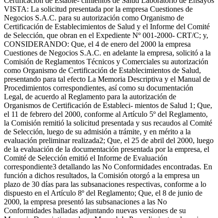
Certificación de Estable- cimientos de Salud Laboratorio de Ensayos
VISTA: La solicitud presentada por la empresa Cuestiones de
Negocios S.A.C. para su autorización como Organismo de
Certificación de Establecimientos de Salud y el Informe del Comité
de Selección, que obran en el Expediente Nº 001-2000- CRT/C; y,
CONSIDERANDO: Que, el 4 de enero del 2000 la empresa
Cuestiones de Negocios S.A.C. en adelante la empresa, solicitó a la
Comisión de Reglamentos Técnicos y Comerciales su autorización
como Organismo de Certificación de Establecimientos de Salud,
presentando para tal efecto La Memoria Descriptiva y el Manual de
Procedimientos correspondientes, así como su documentación
Legal, de acuerdo al Reglamento para la autorización de
Organismos de Certificación de Estableci- mientos de Salud 1; Que,
el 11 de febrero del 2000, conforme al Artículo 5º del Reglamento,
la Comisión remitió la solicitud presentada y sus recaudos al Comité
de Selección, luego de su admisión a trámite, y en mérito a la
evaluación preliminar realizada2; Que, el 25 de abril del 2000, luego
de la evaluación de la documentación presentada por la empresa, el
Comité de Selección emitió el Informe de Evaluación
correspondiente3 detallando las No Conformidades encontradas. En
función a dichos resultados, la Comisión otorgó a la empresa un
plazo de 30 días para las subsanaciones respectivas, conforme a lo
dispuesto en el Artículo 8º del Reglamento; Que, el 8 de junio de
2000, la empresa presentó las subsanaciones a las No
Conformidades halladas adjuntando nuevas versiones de su