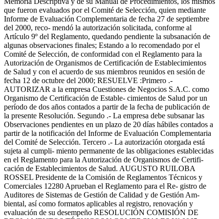
Memoria Descriptiva y de su Manual de Procedimientos, los mismos
que fueron evaluados por el Comité de Selección, quien mediante
Informe de Evaluación Complementaria de fecha 27 de septiembre
del 2000, reco- mendó la autorización solicitada, conforme al
Artículo 9º del Reglamento, quedando pendiente la subsanación de
algunas observaciones finales; Estando a lo recomendado por el
Comité de Selección, de conformidad con el Reglamento para la
Autorización de Organismos de Certificación de Establecimientos
de Salud y con el acuerdo de sus miembros reunidos en sesión de
fecha 12 de octubre del 2000; RESUELVE :Primero .-
AUTORIZAR a la empresa Cuestiones de Negocios S.A.C. como
Organismo de Certificación de Estable- cimientos de Salud por un
período de dos años contados a partir de la fecha de publicación de
la presente Resolución. Segundo .- La empresa debe subsanar las
Observaciones pendientes en un plazo de 20 días hábiles contados a
partir de la notificación del Informe de Evaluación Complementaria
del Comité de Selección. Tercero .- La autorización otorgada está
sujeta al cumpli- miento permanente de las obligaciones establecidas
en el Reglamento para la Autorización de Organismos de Certifi-
cación de Establecimientos de Salud. AUGUSTO RUILOBA
ROSSEL Presidente de la Comisión de Reglamentos Técnicos y
Comerciales 12280 Aprueban el Reglamento para el Re- gistro de
Auditores de Sistemas de Gestión de Calidad y de Gestión Am-
biental, así como formatos aplicables al registro, renovación y
evaluación de su desempeño RESOLUCIÓN COMISIÓN DE