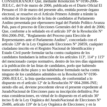
CONSIDERANDO: Que, mediante Resolución Nº 0190-2006-
JEE/LC, del 9 de marzo de 2006, publicada en el Diario Oficial El
Peruano el 10 de marzo del presente año, emitida poreste órgano
electoral, se resuelve en el Artículo Primero Admitir a trámite la
solicitud de inscripción de la lista de candidatos al Parlamento
Andino presentada por elpersonero legal del Partido Político Avanza
País, para el proceso de Elecciones Generales del 9 de abril de 2006;
Que, conforme a lo señalado en el artículo 10º de la Resolución Nº
004-2006-JNE, "Reglamento del Proceso para Elección de
Representantes ante el Parlamento Andino", concordado con el
artículo 120º de la Ley Orgánicade Elecciones Nº 26859, cualquier
ciudadano inscrito en el Registro Nacional de Identificación y
Estado Civil puede formular tacha contra cualquiera de los
candidatos fundadaen la infracción de los artículos 113º, 114º y 115º
del mencionado cuerpo normativo, dentro de los tres días siguientes
a la publicación de las listas de candidatos, porlo que habiendo
transcurrido dicho plazo y no habiéndose formulado tacha contra
ninguno de los candidatos admitidos en la Resolución Nº 0190-
2006-JEE/LC, la lista quedaconsentida, de conformidad a lo
dispuesto en el artículo 12º de la Resolución Nº 004-2006-JNE;
siendo ello así, deviene procedente elevar el presente expediente al
JuradoNacional de Elecciones para su inscripción definitiva; Por
estas consideraciones, en virtud de lo dispuesto en el artículo 36º
inciso f) de la Ley Orgánica del JuradoNacional de Elecciones Nº
26486, artículo 119º de la Ley Orgánica de Elecciones; y en la