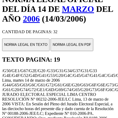
DEL DÍA 14 DE
MARZO
DEL
AÑO
2006
(14/03/2006)
CANTIDAD DE PAGINAS: 32
NORMA LEGAL EN TEXTO
NORMA LEGAL EN PDF
TEXTO PAGINA: 19
/G50/GE1/G67/G2E/G20 /G33/G31/G34/G37/G31/G33
/G4E/G4F/G52/G4D/G41/G53/G20/G4C/G45/G47/G41/G4C/G45/
Lima, martes 14 de marzo de 2006
/G44/G65/G63/G6C/G61/G72/G61/G6E/G20/G63/G6F/G6E/G73/G
/G61/G20/G74/G72/GE1/G6D/G69/G74/G65/G20/G73/G6F/G6C/G
JURADO ELECTORAL ESPECIAL LIMA CENTRO
RESOLUCIÓN Nº 00232-2006-JEE/LC Lima, 13 de marzo de
2006 VISTA: En Sesión del Pleno del Jurado Electoral Especial, a
las dieciocho horas del presente día y dado cuenta de la Resolución
Nº 00188-2006-JEE/LC; Expediente Nº 010-2006-PA.