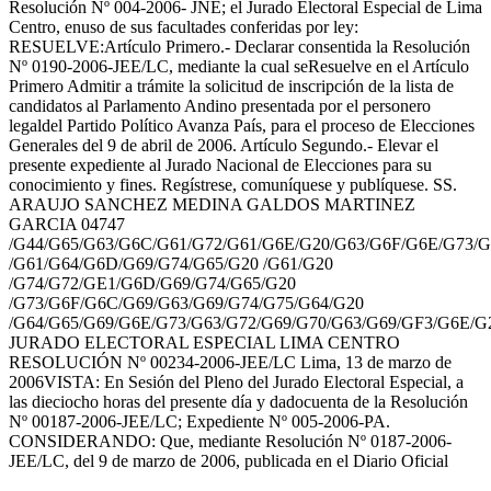
Resolución Nº 004-2006- JNE; el Jurado Electoral Especial de Lima
Centro, enuso de sus facultades conferidas por ley:
RESUELVE:Artículo Primero.- Declarar consentida la Resolución
Nº 0190-2006-JEE/LC, mediante la cual seResuelve en el Artículo
Primero Admitir a trámite la solicitud de inscripción de la lista de
candidatos al Parlamento Andino presentada por el personero
legaldel Partido Político Avanza País, para el proceso de Elecciones
Generales del 9 de abril de 2006. Artículo Segundo.- Elevar el
presente expediente al Jurado Nacional de Elecciones para su
conocimiento y fines. Regístrese, comuníquese y publíquese. SS.
ARAUJO SANCHEZ MEDINA GALDOS MARTINEZ
GARCIA 04747
/G44/G65/G63/G6C/G61/G72/G61/G6E/G20/G63/G6F/G6E/G73/G
/G61/G64/G6D/G69/G74/G65/G20 /G61/G20
/G74/G72/GE1/G6D/G69/G74/G65/G20
/G73/G6F/G6C/G69/G63/G69/G74/G75/G64/G20
/G64/G65/G69/G6E/G73/G63/G72/G69/G70/G63/G69/GF3/G6E/G
JURADO ELECTORAL ESPECIAL LIMA CENTRO
RESOLUCIÓN Nº 00234-2006-JEE/LC Lima, 13 de marzo de
2006VISTA: En Sesión del Pleno del Jurado Electoral Especial, a
las dieciocho horas del presente día y dadocuenta de la Resolución
Nº 00187-2006-JEE/LC; Expediente Nº 005-2006-PA.
CONSIDERANDO: Que, mediante Resolución Nº 0187-2006-
JEE/LC, del 9 de marzo de 2006, publicada en el Diario Oficial