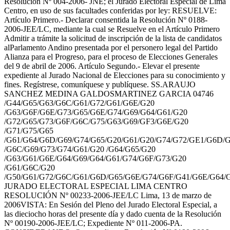
Resolución Nº 004-2006- JNE; el Jurado Electoral Especial de Lima
Centro, en uso de sus facultades conferidas por ley: RESUELVE:
Artículo Primero.- Declarar consentida la Resolución Nº 0188-
2006-JEE/LC, mediante la cual se Resuelve en el Artículo Primero
Admitir a trámite la solicitud de inscripción de la lista de candidatos
alParlamento Andino presentada por el personero legal del Partido
Alianza para el Progreso, para el proceso de Elecciones Generales
del 9 de abril de 2006. Artículo Segundo.- Elevar el presente
expediente al Jurado Nacional de Elecciones para su conocimiento y
fines. Regístrese, comuníquese y publíquese. SS.ARAUJO
SANCHEZ MEDINA GALDOSMARTINEZ GARCIA 04746
/G44/G65/G63/G6C/G61/G72/G61/G6E/G20
/G63/G6F/G6E/G73/G65/G6E/G74/G69/G64/G61/G20
/G72/G65/G73/G6F/G6C/G75/G63/G69/GF3/G6E/G20
/G71/G75/G65
/G61/G64/G6D/G69/G74/G65/G20/G61/G20/G74/G72/GE1/G6D/G
/G6C/G69/G73/G74/G61/G20 /G64/G65/G20
/G63/G61/G6E/G64/G69/G64/G61/G74/G6F/G73/G20
/G61/G6C/G20
/G50/G61/G72/G6C/G61/G6D/G65/G6E/G74/G6F/G41/G6E/G64/
JURADO ELECTORAL ESPECIAL LIMA CENTRO
RESOLUCIÓN Nº 00233-2006-JEE/LC Lima, 13 de marzo de
2006VISTA: En Sesión del Pleno del Jurado Electoral Especial, a
las dieciocho horas del presente día y dado cuenta de la Resolución
Nº 00190-2006-JEE/LC; Expediente Nº 011-2006-PA.