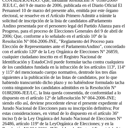
CONSIDERANDO: Que, mediante Resolución Nº 0188-2006-
JEE/LC, del 9 de marzo de 2006, publicada en el Diario Oficial El
Peruanoel 10 de marzo del presente año, emitida por este órgano
electoral, se resuelve en el Artículo Primero Admitir a trámite la
solicitud de inscripción de la lista de candidatos alParlamento
Andino presentada por el personero legal del Partido Alianza para el
Progreso, para el proceso de Elecciones Generales del 9 de abril de
2006; Que, conforme a lo señalado en el artículo 10º de la
Resolución Nº 004-2006-JNE, "Reglamento del Proceso para
Elección de Representantes ante el ParlamentoAndino", concordado
con el artículo 120º de la Ley Orgánica de Elecciones Nº 26859,
cualquier ciudadano inscrito en el Registro Nacional de
Identificación y EstadoCivil puede formular tacha contra cualquiera
de los candidatos fundada en la infracción de los artículos 113º, 114º
y 115º del mencionado cuerpo normativo, dentrode los tres días
siguientes a la publicación de las listas de candidatos, por lo que
habiendo transcurrido dicho plazo y no habiéndose formulado tacha
contra ningunode los candidatos admitidos en la Resolución Nº
01882006-JEE/LC, la lista queda consentida, de conformidad a lo
dispuesto en el artículo 12º de laResolución Nº 004-2006-JNE;
siendo ello así, deviene procedente elevar el presente expediente al
Jurado Nacional de Elecciones para su inscripción definitiva; Por
estas consideraciones, en virtud de lo dispuesto en el artículo 36º
inciso f) de la Ley Orgánica del Jurado Nacional de Elecciones Nº
26486, artículo 119º de la LeyOrgánica de Elecciones; y en la