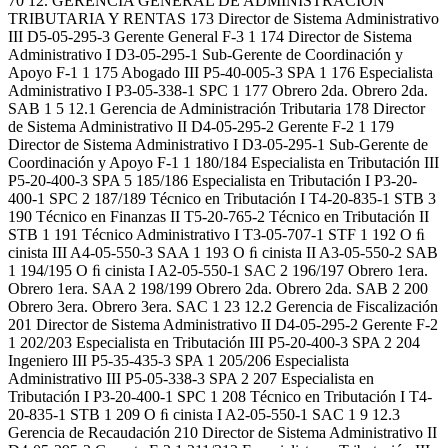
70 12. GERENCIA GENERAL DE ADMINISTRACION
TRIBUTARIA Y RENTAS 173 Director de Sistema Administrativo
III D5-05-295-3 Gerente General F-3 1 174 Director de Sistema
Administrativo I D3-05-295-1 Sub-Gerente de Coordinación y
Apoyo F-1 1 175 Abogado III P5-40-005-3 SPA 1 176 Especialista
Administrativo I P3-05-338-1 SPC 1 177 Obrero 2da. Obrero 2da.
SAB 1 5 12.1 Gerencia de Administración Tributaria 178 Director
de Sistema Administrativo II D4-05-295-2 Gerente F-2 1 179
Director de Sistema Administrativo I D3-05-295-1 Sub-Gerente de
Coordinación y Apoyo F-1 1 180/184 Especialista en Tributación III
P5-20-400-3 SPA 5 185/186 Especialista en Tributación I P3-20-
400-1 SPC 2 187/189 Técnico en Tributación I T4-20-835-1 STB 3
190 Técnico en Finanzas II T5-20-765-2 Técnico en Tributación II
STB 1 191 Técnico Administrativo I T3-05-707-1 STF 1 192 O ﬁ
cinista III A4-05-550-3 SAA 1 193 O ﬁ cinista II A3-05-550-2 SAB
1 194/195 O ﬁ cinista I A2-05-550-1 SAC 2 196/197 Obrero 1era.
Obrero 1era. SAA 2 198/199 Obrero 2da. Obrero 2da. SAB 2 200
Obrero 3era. Obrero 3era. SAC 1 23 12.2 Gerencia de Fiscalización
201 Director de Sistema Administrativo II D4-05-295-2 Gerente F-2
1 202/203 Especialista en Tributación III P5-20-400-3 SPA 2 204
Ingeniero III P5-35-435-3 SPA 1 205/206 Especialista
Administrativo III P5-05-338-3 SPA 2 207 Especialista en
Tributación I P3-20-400-1 SPC 1 208 Técnico en Tributación I T4-
20-835-1 STB 1 209 O ﬁ cinista I A2-05-550-1 SAC 1 9 12.3
Gerencia de Recaudación 210 Director de Sistema Administrativo II