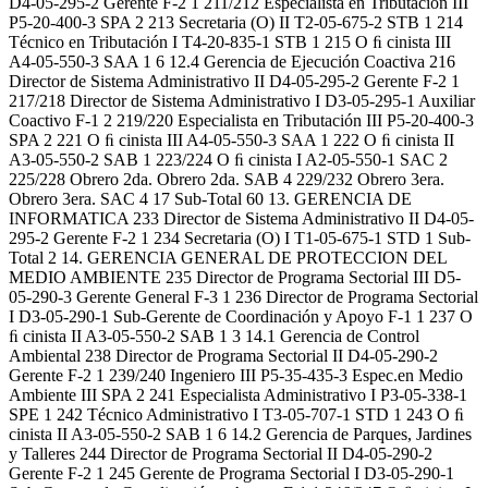
D4-05-295-2 Gerente F-2 1 211/212 Especialista en Tributación III
P5-20-400-3 SPA 2 213 Secretaria (O) II T2-05-675-2 STB 1 214
Técnico en Tributación I T4-20-835-1 STB 1 215 O ﬁ cinista III
A4-05-550-3 SAA 1 6 12.4 Gerencia de Ejecución Coactiva 216
Director de Sistema Administrativo II D4-05-295-2 Gerente F-2 1
217/218 Director de Sistema Administrativo I D3-05-295-1 Auxiliar
Coactivo F-1 2 219/220 Especialista en Tributación III P5-20-400-3
SPA 2 221 O ﬁ cinista III A4-05-550-3 SAA 1 222 O ﬁ cinista II
A3-05-550-2 SAB 1 223/224 O ﬁ cinista I A2-05-550-1 SAC 2
225/228 Obrero 2da. Obrero 2da. SAB 4 229/232 Obrero 3era.
Obrero 3era. SAC 4 17 Sub-Total 60 13. GERENCIA DE
INFORMATICA 233 Director de Sistema Administrativo II D4-05-
295-2 Gerente F-2 1 234 Secretaria (O) I T1-05-675-1 STD 1 Sub-
Total 2 14. GERENCIA GENERAL DE PROTECCION DEL
MEDIO AMBIENTE 235 Director de Programa Sectorial III D5-
05-290-3 Gerente General F-3 1 236 Director de Programa Sectorial
I D3-05-290-1 Sub-Gerente de Coordinación y Apoyo F-1 1 237 O
ﬁ cinista II A3-05-550-2 SAB 1 3 14.1 Gerencia de Control
Ambiental 238 Director de Programa Sectorial II D4-05-290-2
Gerente F-2 1 239/240 Ingeniero III P5-35-435-3 Espec.en Medio
Ambiente III SPA 2 241 Especialista Administrativo I P3-05-338-1
SPE 1 242 Técnico Administrativo I T3-05-707-1 STD 1 243 O ﬁ
cinista II A3-05-550-2 SAB 1 6 14.2 Gerencia de Parques, Jardines
y Talleres 244 Director de Programa Sectorial II D4-05-290-2
Gerente F-2 1 245 Gerente de Programa Sectorial I D3-05-290-1