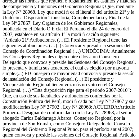
derogar las normas que regulen o reglamenten los asuntos y materias
de competencia y funciones del Gobierno Regional; Que, mediante
la Ley Nº 28968, Ley que modi ﬁ ca el literal l) del artículo 21º y la
Undécima Disposición Transitoria, Complementaria y Final de la
Ley Nº 27867, Ley Orgánica de los Gobiernos Regionales,
publicada en el Diario O ﬁ cial El Peruano el día 24 de enero del
2007, establece en su artículo 1º la modi ﬁ cación siguiente:
“Artículo 21º Atribuciones, (…)El Presidente Regional tiene las
siguientes atribuciones: (…) l) Convocar y presidir la sesiones del
Consejo de Coordinación Regional.(…) UNDÉCIMA: Anualmente
los Consejeros Regionales eligen entre ellos a un Consejero
Delegado que convoca y preside las Sesiones del Consejo Regional,
lo presenta y tramita sus acuerdos, el cual es elegido por mayoría
simple.(...) El Consejero de mayor edad convoca y preside la sesión
de instalación del Consejo Regional. (…) El presidente y
Vicepresidente Regional tienen voz más no voto en el Consejo
Regional. (…) “Esta disposición rige para el periodo 2007-2010”;
Que, en uso de sus facultades y atribuciones conferidas por la
Constitución Política del Perú, modi ﬁ cada por Ley Nº 27867 y sus
modificatorias Ley Nº 27902 , Ley Nº 28968; ACUERDA:Artículo
Primero.- Designar de conformidad con la Ley Nº 28968, al señor
abogado Carlos Baldárrago Abarca, Consejero Regional por la
provincia de San Román, como Consejero Delegado del Consejo
Regional del Gobierno Regional Puno, para el período anual 2007;
quien convoca y preside las sesiones del Consejo Regional. Artículo