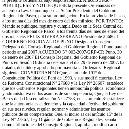
la presente Ordenanza bajo responsabilidad. Artículo Sexto.-
PUBLÍQUESE Y NOTIFÍQUESE la presente Ordenanzas de
acuerdo a Ley. Comuníquese al Señor Presidente del Gobierno
Regional de Pasco, para su promulgación. En la provincia de Pasco,
a los treinta días del mes de enero del dos mil siete. POR TANTO:
Mando se publique, registre y cumpla.Dado en la Sede Central del
Gobierno Regional de Pasco, a los treinta días del mes de enero del
dos mil siete. FÉLIX RIVERA SERRANO Presidente 25686-1
GOBIERNO REGIONAL DE PUNO Designan Consejero
Delegado del Consejo Regional del Gobierno Regional Puno para el
período anual 2007 ACUERDO Nº 003-2007/GRP-CR Puno, 30
de enero de 2007 El Consejo Regional del Gobierno Regional de
Puno, en Sesión Ordinaria celebrada el día 29 de enero de 2007, ha
tratado, debatido y aprobado por mayoría la Ordenanza Regional
siguiente; CONSIDERANDO:Que, el artículo 191º de la
Constitución Política del Perú de 1993, y sus modi ﬁ catorias, Ley
de Reforma Constitucional Nº 27680 y la Ley Nº 28607, establece
que los Gobiernos Regionales tienen autonomía política, económica
y administrativa en los asuntos de su competencia; Que, la Ley de
Bases de la Descentralización Nº 27783, en su artículo 8º establece
que la autonomía es el derecho y la capacidad efectiva del gobierno
en sus tres niveles, regular, normar y administrar los asuntos
públicos de su competencia; Que, el inciso a) del artículo 15º de la
Ley Nº 27867, Ley Orgánica de Gobiernos Regionales, señala
como atribuciones del Consejo Regional, aprobar, modi ﬁ car o