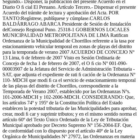
Segundo.- Disponer, la publicación del presente Acuerdo en el
Diario O ﬁ cial El Peruano. Artículo Tercero.- Dispensar el presente
Acuerdo del trámite de lectura y aprobación del Acta. POR
TANTO:Regístrese, publíquese y cúmplase.CARLOS
BALDÁRRAGO ABARCA Presidente de Sesión de Instalación
delConsejo Regional Puno. 25318-1 GOBIERNOS LOCALES
MUNICIPALIDAD METROPOLITANA DE LIMA Ratifican
Ordenanza de la Municipalidad de Chorrillos referente a la tasa por
estacionamiento vehicular temporal en zonas de playas del distrito
para la temporada de verano 2007 ACUERDO DE CONCEJO Nº
13 Lima, 6 de febrero de 2007 Visto en Sesión Ordinaria de
Concejo de fecha 1 de febrero de 2007, el O ﬁ cio Nº 001-090-
00003907 de la Jefatura del Servicio de Administración Tributaria -
SAT, que adjunta el expediente de rati ﬁ cación de la Ordenanza Nº
110- MDCH que modi ﬁ ca el servicio de estacionamiento temporal
de las playas del distrito de Chorrillos, correspondiente a la
Temporada de Verano 2007, establecido por las Ordenanzas Nºs.
101-2006-MDCH y 102-2006-MDCH. CONSIDERANDO: Que,
los artículos 74º y 195º de la Constitución Política del Estado
establecen la potestad tributaria de las Municipalidades para aprobar,
crear, modi ﬁ car y suprimir tributos; y en el mismo sentido norma el
artículo 60º del Texto Único Ordenado de la Ley de Tributación
Municipal aprobado por Decreto Supremo Nº 156-2004-EF. Que,
de conformidad con lo dispuesto por el artículo 40º de la Ley
Orgánica de Municipalidades Nº 27972, las Ordenanzas en materia