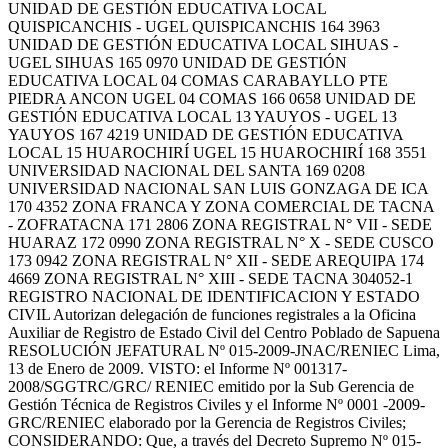
UNIDAD DE GESTIÓN EDUCATIVA LOCAL
QUISPICANCHIS - UGEL QUISPICANCHIS 164 3963
UNIDAD DE GESTIÓN EDUCATIVA LOCAL SIHUAS -
UGEL SIHUAS 165 0970 UNIDAD DE GESTIÓN
EDUCATIVA LOCAL 04 COMAS CARABAYLLO PTE
PIEDRA ANCON UGEL 04 COMAS 166 0658 UNIDAD DE
GESTIÓN EDUCATIVA LOCAL 13 YAUYOS - UGEL 13
YAUYOS 167 4219 UNIDAD DE GESTIÓN EDUCATIVA
LOCAL 15 HUAROCHIRÍ UGEL 15 HUAROCHIRÍ 168 3551
UNIVERSIDAD NACIONAL DEL SANTA 169 0208
UNIVERSIDAD NACIONAL SAN LUIS GONZAGA DE ICA
170 4352 ZONA FRANCA Y ZONA COMERCIAL DE TACNA
- ZOFRATACNA 171 2806 ZONA REGISTRAL N° VII - SEDE
HUARAZ 172 0990 ZONA REGISTRAL N° X - SEDE CUSCO
173 0942 ZONA REGISTRAL N° XII - SEDE AREQUIPA 174
4669 ZONA REGISTRAL N° XIII - SEDE TACNA 304052-1
REGISTRO NACIONAL DE IDENTIFICACION Y ESTADO
CIVIL Autorizan delegación de funciones registrales a la Oficina
Auxiliar de Registro de Estado Civil del Centro Poblado de Sapuena
RESOLUCIÓN JEFATURAL Nº 015-2009-JNAC/RENIEC Lima,
13 de Enero de 2009. VISTO: el Informe Nº 001317-
2008/SGGTRC/GRC/ RENIEC emitido por la Sub Gerencia de
Gestión Técnica de Registros Civiles y el Informe Nº 0001 -2009-
GRC/RENIEC elaborado por la Gerencia de Registros Civiles;
CONSIDERANDO: Que, a través del Decreto Supremo Nº 015-