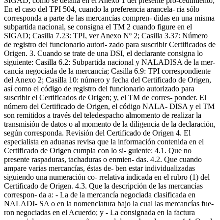
SIGAD, como se detalla en el Anexo 1 del presente pro-cedimiento;
En el caso del TPI 504, cuando la preferencia arancela- ria sólo
corresponda a parte de las mercancías compren- didas en una misma
subpartida nacional, se consigna el TM 2 cuando figure en el
SIGAD; Casilla 7.23: TPI, ver Anexo Nº 2; Casilla 3.37: Número
de registro del funcionario autori- zado para suscribir Certificados de
Origen. 3. Cuando se trate de una DSI, el declarante consigna lo
siguiente: Casilla 6.2: Subpartida nacional y NALADISA de la mer-
cancía negociada de la mercancía; Casilla 6.9: TPI correspondiente
del Anexo 2; Casilla 10: número y fecha del Certificado de Origen,
así como el código de registro del funcionario autorizado para
suscribir el Certificados de Origen; y, el TM de corres- ponder. El
número del Certificado de Origen, el código NALA- DISA y el TM
son remitidos a través del teledespacho almomento de realizar la
transmisión de datos o al momento de la diligencia de la declaración,
según corresponda. Revisión del Certificado de Origen 4. El
especialista en aduanas revisa que la información contenida en el
Certificado de Origen cumpla con lo si- guiente: 4.1. Que no
presente raspaduras, tachaduras o enmien- das. 4.2. Que cuando
ampare varias mercancías, éstas de- ben estar individualizadas
siguiendo una numeración co- rrelativa indicada en el rubro (1) del
Certificado de Origen. 4.3. Que la descripción de las mercancías
correspon- da a: - La de la mercancía negociada clasificada en
NALADI- SA o en la nomenclatura bajo la cual las mercancías fue-
ron negociadas en el Acuerdo; y - La consignada en la factura