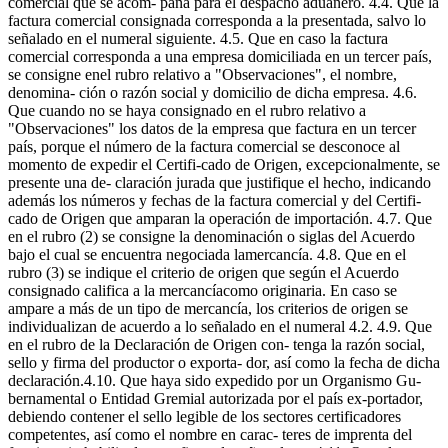
comercial que se acom- paña para el despacho aduanero. 4.4. Que la
factura comercial consignada corresponda a la presentada, salvo lo
señalado en el numeral siguiente. 4.5. Que en caso la factura
comercial corresponda a una empresa domiciliada en un tercer país,
se consigne enel rubro relativo a "Observaciones", el nombre,
denomina- ción o razón social y domicilio de dicha empresa. 4.6.
Que cuando no se haya consignado en el rubro relativo a
"Observaciones" los datos de la empresa que factura en un tercer
país, porque el número de la factura comercial se desconoce al
momento de expedir el Certifi-cado de Origen, excepcionalmente, se
presente una de- claración jurada que justifique el hecho, indicando
además los números y fechas de la factura comercial y del Certifi-
cado de Origen que amparan la operación de importación. 4.7. Que
en el rubro (2) se consigne la denominación o siglas del Acuerdo
bajo el cual se encuentra negociada lamercancía. 4.8. Que en el
rubro (3) se indique el criterio de origen que según el Acuerdo
consignado califica a la mercancíacomo originaria. En caso se
ampare a más de un tipo de mercancía, los criterios de origen se
individualizan de acuerdo a lo señalado en el numeral 4.2. 4.9. Que
en el rubro de la Declaración de Origen con- tenga la razón social,
sello y firma del productor o exporta- dor, así como la fecha de dicha
declaración.4.10. Que haya sido expedido por un Organismo Gu-
bernamental o Entidad Gremial autorizada por el país ex-portador,
debiendo contener el sello legible de los sectores certificadores
competentes, así como el nombre en carac- teres de imprenta del