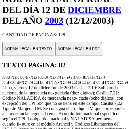
DEL DÍA 12 DE
DICIEMBRE
DEL AÑO
2003
(12/12/2003)
CANTIDAD DE PAGINAS: 128
NORMA LEGAL EN TEXTO
NORMA LEGAL EN PDF
TEXTO PAGINA: 82
/G50/GE1/G67/G2E/G20/G32/G35/G37/G30/G32/G30
/G4E/G4F/G52/G4D/G41/G53/G20/G4C/G45/G47/G41/G4C/G45/
Lima, viernes 12 de diciembre de 2003 Casilla 7.19: Subpartida
nacional de la mercancía ne- gociada (diez dígitos); Casilla 7.21:
Código NALADISA de mercancía nego- ciada (ocho dígitos), con
excepción del TPI 504 que no se llena en este campo; Casilla 7.22:
Tipo de Margen -TM: Se consigna el có- digo TM que corresponda
a la mercancía negociada en el Acuerdo Internacional específico,
según el TPI, lasubpartida nacional y NALADISA pertinente,
cuando fi- gure en el módulo Arancel y Códigos Liberatorios del