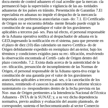
docu-mento de control aduanero el cual acredite que la mercan- cía
permaneció bajo la supervisión o vigilancia de las au- toridades
aduaneras de los países en tránsito. Presentación de Garantías 7.El
especialista en aduanas no impide el despacho de la mercancía
importada con preferencia arancelarias cuan- do: 7.1. El Certificado
de Origen no se encuentra debida- mente llenado puede exigir la
constitución de una garantíapor el valor de los gravámenes
aplicables a terceros paí- ses. Para tal efecto, el personal responsable
de la Aduana operativa notifica al despachador de aduana en la
GED,ingresando la notificación en el sistema, para que presente en
el plazo de diez (10) días calendario un nuevo Certifica- do de
Origen debidamente expedido en reemplazo del an-terior, bajo los
términos y condiciones exigidos para su rec- tificación, resolviendo
la observación encontrada al Certifi- cado de Origen dentro del
plazo concedido. 7.2. Exista duda acerca de la autenticidad de la
cer- tificación, presunción de incumplimiento de las Normas de
Origen, el personal responsable de la Aduana opera-tiva exige la
constitución de una garantía por el valor de los gravámenes
arancelarios aplicables a terceros paí- ses, o la cancelación de los
mismos, remitiendo el casocon los antecedentes e informe técnico
sustentatorio co- rrespondientes dentro de la fecha prevista en las
Nor- mas de Origen pertinentes a la Intendencia Nacional deTécnica
Aduanera - INTA de la SUNAT; y, a su vez dicha dependencia
normativa, previo análisis y evaluación del asunto planteado, de
corresponder, sustenta el hechocomunicando al sector Comercio