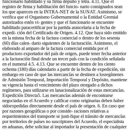
funcionario habilitado y su firma depuño y letra. 4.11. Que el
registro de firma y habilitación del funcio- nario consignados sean
los que aparecen en la INTRA-NET de la SUNAT. Asimismo, se
verifica que el Organismo Gubernamental o la Entidad Gremial
autorizados estén vi- gentes y que el funcionario se encuentre
habilitado paracertificar por la partida arancelaria a la fecha de
expedi- ción del Certificado de Origen. 4.12. Que haya sido emitido
en la misma fecha de la factura comercial o dentro de los sesenta
(60) días calen- dario siguientes de la facturación. Asimismo, el
elaborado al amparo de la factura comercial emitida por el
productoro exportador del país de origen, puede tener fecha anterior
a la facturación final desde un tercer país con la condición señalada
en el numeral 4.5. 4.13. Que se encuentre dentro de los ciento
ochenta (180) días calendario a partir de la fecha de expedición, sin
embargo en caso de que las mercancías se destinen a losregímenes
de Admisión Temporal, Importación Temporal y Depósito, mantiene
su vigencia hasta el vencimiento del plazo otorgado a dichos
regímenes, para utilizarse en lanacionalización de estas mercancías.
Expedición Directa5. Las mercancías además de encontrarse
negociadas en el Acuerdo y calificar como originarias deben haber
sidoexpedidas directamente desde el país de origen. 6. En caso que
por razones geográficas o por conside- raciones relativas a
requerimientos del transporte se justi-fique el tránsito de mercancías
por territorios de países no suscriptores del Acuerdo, el especialista
en aduanas, debe solicitar al importador la presentación de cualquier