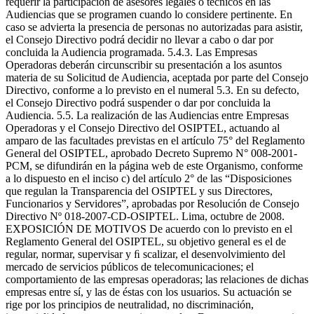
requerir la participación de asesores legales o técnicos en las
Audiencias que se programen cuando lo considere pertinente. En
caso se advierta la presencia de personas no autorizadas para asistir,
el Consejo Directivo podrá decidir no llevar a cabo o dar por
concluida la Audiencia programada. 5.4.3. Las Empresas
Operadoras deberán circunscribir su presentación a los asuntos
materia de su Solicitud de Audiencia, aceptada por parte del Consejo
Directivo, conforme a lo previsto en el numeral 5.3. En su defecto,
el Consejo Directivo podrá suspender o dar por concluida la
Audiencia. 5.5. La realización de las Audiencias entre Empresas
Operadoras y el Consejo Directivo del OSIPTEL, actuando al
amparo de las facultades previstas en el artículo 75° del Reglamento
General del OSIPTEL, aprobado Decreto Supremo N° 008-2001-
PCM, se difundirán en la página web de este Organismo, conforme
a lo dispuesto en el inciso c) del artículo 2° de las “Disposiciones
que regulan la Transparencia del OSIPTEL y sus Directores,
Funcionarios y Servidores”, aprobadas por Resolución de Consejo
Directivo Nº 018-2007-CD-OSIPTEL. Lima, octubre de 2008.
EXPOSICIÓN DE MOTIVOS De acuerdo con lo previsto en el
Reglamento General del OSIPTEL, su objetivo general es el de
regular, normar, supervisar y ﬁ scalizar, el desenvolvimiento del
mercado de servicios públicos de telecomunicaciones; el
comportamiento de las empresas operadoras; las relaciones de dichas
empresas entre sí, y las de éstas con los usuarios. Su actuación se
rige por los principios de neutralidad, no discriminación,