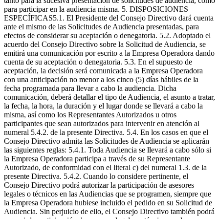
tanto para la sucesiva presentación de solicitudes de audiencia, como
para participar en la audiencia misma. 5. DISPOSICIONES
ESPECÍFICAS5.1. El Presidente del Consejo Directivo dará cuenta
ante el mismo de las Solicitudes de Audiencia presentadas, para
efectos de considerar su aceptación o denegatoria. 5.2. Adoptado el
acuerdo del Consejo Directivo sobre la Solicitud de Audiencia, se
emitirá una comunicación por escrito a la Empresa Operadora dando
cuenta de su aceptación o denegatoria. 5.3. En el supuesto de
aceptación, la decisión será comunicada a la Empresa Operadora
con una anticipación no menor a los cinco (5) días hábiles de la
fecha programada para llevar a cabo la audiencia. Dicha
comunicación, deberá detallar el tipo de Audiencia, el asunto a tratar,
la fecha, la hora, la duración y el lugar donde se llevará a cabo la
misma, así como los Representantes Autorizados u otros
participantes que sean autorizados para intervenir en atención al
numeral 5.4.2. de la presente Directiva. 5.4. En los casos en que el
Consejo Directivo admita las Solicitudes de Audiencia se aplicarán
las siguientes reglas: 5.4.1. Toda Audiencia se llevará a cabo sólo si
la Empresa Operadora participa a través de su Representante
Autorizado, de conformidad con el literal c) del numeral 1.3. de la
presente Directiva. 5.4.2. Cuando lo considere pertinente, el
Consejo Directivo podrá autorizar la participación de asesores
legales o técnicos en las Audiencias que se programen, siempre que
la Empresa Operadora hubiese incluido el pedido en su Solicitud de
Audiencia. Sin perjuicio de ello, el Consejo Directivo también podrá