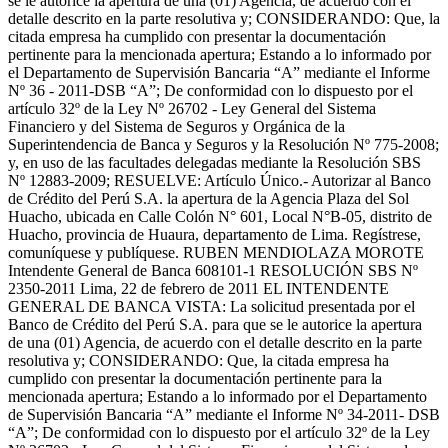
se le autorice la apertura de una (01) Agencia, de acuerdo con el
detalle descrito en la parte resolutiva y; CONSIDERANDO: Que, la
citada empresa ha cumplido con presentar la documentación
pertinente para la mencionada apertura; Estando a lo informado por
el Departamento de Supervisión Bancaria “A” mediante el Informe
Nº 36 - 2011-DSB “A”; De conformidad con lo dispuesto por el
artículo 32º de la Ley Nº 26702 - Ley General del Sistema
Financiero y del Sistema de Seguros y Orgánica de la
Superintendencia de Banca y Seguros y la Resolución Nº 775-2008;
y, en uso de las facultades delegadas mediante la Resolución SBS
Nº 12883-2009; RESUELVE: Artículo Único.- Autorizar al Banco
de Crédito del Perú S.A. la apertura de la Agencia Plaza del Sol
Huacho, ubicada en Calle Colón N° 601, Local N°B-05, distrito de
Huacho, provincia de Huaura, departamento de Lima. Regístrese,
comuníquese y publíquese. RUBEN MENDIOLAZA MOROTE
Intendente General de Banca 608101-1 RESOLUCIÓN SBS Nº
2350-2011 Lima, 22 de febrero de 2011 EL INTENDENTE
GENERAL DE BANCA VISTA: La solicitud presentada por el
Banco de Crédito del Perú S.A. para que se le autorice la apertura
de una (01) Agencia, de acuerdo con el detalle descrito en la parte
resolutiva y; CONSIDERANDO: Que, la citada empresa ha
cumplido con presentar la documentación pertinente para la
mencionada apertura; Estando a lo informado por el Departamento
de Supervisión Bancaria “A” mediante el Informe Nº 34-2011- DSB
“A”; De conformidad con lo dispuesto por el artículo 32º de la Ley