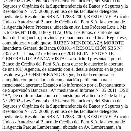
Nº 26702 - Ley General del Sistema Financiero y del Sistema de
Seguros y Orgánica de la Superintendencia de Banca y Seguros y la
Resolución Nº 775-2008; y, en uso de las facultades delegadas
mediante la Resolución SBS Nº 12883-2009; RESUELVE: Artículo
Único.- Autorizar al Banco de Crédito del Perú S.A. la apertura de
la Agencia Metro Próceres, ubicada en Av. Los Próceres Lote 1 Mz.
5, locales N° 1188, 1180 y 1172, Urb. Los Pinos, distrito de San
Juan de Lurigancho, provincia y departamento de Lima. Regístrese,
comuníquese y publíquese. RUBEN MENDIOLAZA MOROTE
Intendente General de Banca 608101-4 RESOLUCIÓN SBS Nº
2357-2011 Lima, 22 de febrero de 2011 EL INTENDENTE
GENERAL DE BANCA VISTA: La solicitud presentada por el
Banco de Crédito del Perú S.A. para que se le autorice la apertura
de una (01) Agencia, de acuerdo con el detalle descrito en la parte
resolutiva y; CONSIDERANDO: Que, la citada empresa ha
cumplido con presentar la documentación pertinente para la
mencionada apertura; Estando a lo informado por el Departamento
de Supervisión Bancaria “A” mediante el Informe Nº 35-2011- DSB
“A”; De conformidad con lo dispuesto por el artículo 32º de la Ley
Nº 26702 - Ley General del Sistema Financiero y del Sistema de
Seguros y Orgánica de la Superintendencia de Banca y Seguros y la
Resolución Nº 775-2008; y, en uso de las facultades delegadas
mediante la Resolución SBS Nº 12883-2009; RESUELVE: Artículo
Único.- Autorizar al Banco de Crédito del Perú S.A. la apertura de
la Agencia Parque Lambramani, ubicada en Av. Lambramani s/n