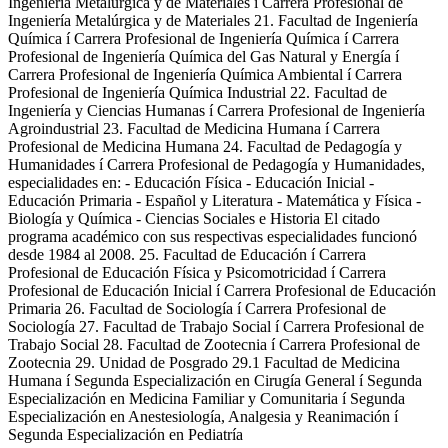
Ingeniería Metalúrgica y de Materiales í Carrera Profesional de
Ingeniería Metalúrgica y de Materiales 21. Facultad de Ingeniería
Química í Carrera Profesional de Ingeniería Química í Carrera
Profesional de Ingeniería Química del Gas Natural y Energía í
Carrera Profesional de Ingeniería Química Ambiental í Carrera
Profesional de Ingeniería Química Industrial 22. Facultad de
Ingeniería y Ciencias Humanas í Carrera Profesional de Ingeniería
Agroindustrial 23. Facultad de Medicina Humana í Carrera
Profesional de Medicina Humana 24. Facultad de Pedagogía y
Humanidades í Carrera Profesional de Pedagogía y Humanidades,
especialidades en: - Educación Física - Educación Inicial -
Educación Primaria - Español y Literatura - Matemática y Física -
Biología y Química - Ciencias Sociales e Historia El citado
programa académico con sus respectivas especialidades funcionó
desde 1984 al 2008. 25. Facultad de Educación í Carrera
Profesional de Educación Física y Psicomotricidad í Carrera
Profesional de Educación Inicial í Carrera Profesional de Educación
Primaria 26. Facultad de Sociología í Carrera Profesional de
Sociología 27. Facultad de Trabajo Social í Carrera Profesional de
Trabajo Social 28. Facultad de Zootecnia í Carrera Profesional de
Zootecnia 29. Unidad de Posgrado 29.1 Facultad de Medicina
Humana í Segunda Especialización en Cirugía General í Segunda
Especialización en Medicina Familiar y Comunitaria í Segunda
Especialización en Anestesiología, Analgesia y Reanimación í
Segunda Especialización en Pediatría