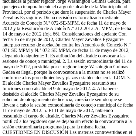
facultades al primer regidor Jorge Washington Guimas Gadea, para
que ejerza temporalmente el cargo de alcalde de la Municipalidad
Provincial, por el periodo que dure la suspensión de Charles Mayer
Zevallos Eyzaguirre. Dicha decisión es formalizada mediante
Acuerdo de Concejo N.° 072-SE-MPM, de fecha 11 de mayo de
2012 y la Resolución de Alcaldía N.° 312-2012-A- MPM, de fecha
14 de mayo de 2012 (foja 66). Consideraciones del apelante Con
fecha 16 de mayo de 2012, Charles Mayer Zevallos Eyzaguirre
interpuso recurso de apelación contra los Acuerdos de Concejo N.°
071-SE-MPM y N.° 072-SE-MPM, de fecha 11 de mayo de 2012,
alegando lo siguiente: 1. Es atribución del alcalde convocar a las
sesiones de concejo municipal. 2. La sesión extraordinaria del 11 de
mayo de 2012, presidida por el regidor Jorge Washington Guimas
Gadea es ilegal, porque la convocatoria a la misma no se realizó
conforme a los procedimientos y plazos establecidos en la LOM. 3.
El alcalde Charles Mayer Zevallos Eyzaguirre reasumió sus
funciones como alcalde el 9 de mayo de 2012. 4. Al haberse
desistido el alcalde Charles Mayer Zevallos Eyzaguirre de su
solicitud de otorgamiento de licencia, carecía de sentido que se
llevara a cabo la sesión extraordinaria de concejo municipal de fecha
11 de mayo de 2012. 5. El 11 de mayo de 2012, habiendo
reasumido el cargo de alcalde, Charles Mayer Zevallos Eyzaguirre
notiﬁ có a los regidores que se dejaba sin efecto la convocatoria a la
sesión extraordinaria programada para la misma fecha.
CUESTIONES EN DISCUSIÓN Las materias controvertidas en el