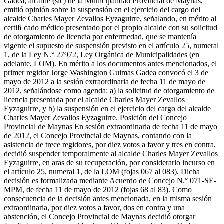
Gadea, alcalde (sic) de la Municipalidad Provincial de Maynas,
emitió opinión sobre la suspensión en el ejercicio del cargo del
alcalde Charles Mayer Zevallos Eyzaguirre, señalando, en mérito al
certiﬁ cado médico presentado por el propio alcalde con su solicitud
de otorgamiento de licencia por enfermedad, que se mantenía
vigente el supuesto de suspensión previsto en el artículo 25, numeral
1, de la Ley N.° 27972, Ley Orgánica de Municipalidades (en
adelante, LOM). En mérito a los documentos antes mencionados, el
primer regidor Jorge Washington Guimas Gadea convocó el 3 de
mayo de 2012 a la sesión extraordinaria de fecha 11 de mayo de
2012, señalándose como agenda: a) la solicitud de otorgamiento de
licencia presentada por el alcalde Charles Mayer Zevallos
Eyzaguirre, y b) la suspensión en el ejercicio del cargo del alcalde
Charles Mayer Zevallos Eyzaguirre. Posición del Concejo
Provincial de Maynas En sesión extraordinaria de fecha 11 de mayo
de 2012, el Concejo Provincial de Maynas, contando con la
asistencia de trece regidores, por diez votos a favor y tres en contra,
decidió suspender temporalmente al alcalde Charles Mayer Zevallos
Eyzaguirre, en aras de su recuperación, por considerarlo incurso en
el artículo 25, numeral 1, de la LOM (fojas 067 al 083). Dicha
decisión es formalizada mediante Acuerdo de Concejo N.° 071-SE-
MPM, de fecha 11 de mayo de 2012 (fojas 68 al 83). Como
consecuencia de la decisión antes mencionada, en la misma sesión
extraordinaria, por diez votos a favor, dos en contra y una
abstención, el Concejo Provincial de Maynas decidió otorgar