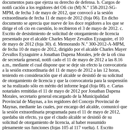
documentos para que ejerza su derecho de defensa. b. Cargos de
notiﬁ cación a los regidores del Oﬁ cio (M) N.° 158-2012-SG-
MPM, de fecha 3 de mayo de 2012, que convocó a la sesión
extraordinaria de fecha 11 de mayo de 2012 (foja 06). En dicho
documento se aprecia que nueve de los doce regidores a los que se
dirige el oﬁ cio en cuestión, lo recibieron el 3 de mayo de 2012. c.
Escrito de desistimiento de solicitud de otorgamiento de licencia
presentado por el alcalde Charles Mayer Zevallos Eyzaguire, el 10
de mayo de 2012 (foja 30). d. Memorando N.° 300-2012-A-MPM,
de fecha 10 de mayo de 2012, dirigido por el alcalde Charles Mayer
Zevallos Eyzaguirre a Jonathan Dapena Morales, jefe de la oﬁ cina
de secretaría general, notiﬁ cado el 11 de mayo de 2012 a las 8.16
a.m., mediante el cual dispone que se deje sin efecto la convocatoria
a la sesión extraordinaria del 11 de mayo de 2012 a las 12 horas,
teniendo en consideración que el alcalde se desistió de su solicitud
de otorgamiento de licencia y que la convocatoria para la suspensión
se ha realizado sólo en mérito del informe legal (foja 08). e. Cartas
notariales remitidas el 11 de mayo de 2012 por Jonathan Dapena
Morales, secretario general encargado de la Municipalidad
Provincial de Maynas, a los regidores del Concejo Provincial de
Maynas, mediante las cuales, por encargo del alcalde, comunicó que
la sesión extraordinaria programada para el 11 de mayo de 2012,
quedaba sin efecto, ya que el citado alcalde se desistió de su
solicitud de otorgamiento de licencia, al haber reasumido
plenamente sus funciones (fojas 105 al 117 vuelta). f. Escrito