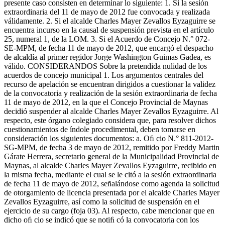
presente caso consisten en determinar lo siguiente: 1. Si la sesión
extraordinaria del 11 de mayo de 2012 fue convocada y realizada
válidamente. 2. Si el alcalde Charles Mayer Zevallos Eyzaguirre se
encuentra incurso en la causal de suspensión prevista en el artículo
25, numeral 1, de la LOM. 3. Si el Acuerdo de Concejo N.° 072-
SE-MPM, de fecha 11 de mayo de 2012, que encargó el despacho
de alcaldía al primer regidor Jorge Washington Guimas Gadea, es
válido. CONSIDERANDOS Sobre la pretendida nulidad de los
acuerdos de concejo municipal 1. Los argumentos centrales del
recurso de apelación se encuentran dirigidos a cuestionar la validez
de la convocatoria y realización de la sesión extraordinaria de fecha
11 de mayo de 2012, en la que el Concejo Provincial de Maynas
decidió suspender al alcalde Charles Mayer Zevallos Eyzaguirre. Al
respecto, este órgano colegiado considera que, para resolver dichos
cuestionamientos de índole procedimental, deben tomarse en
consideración los siguientes documentos: a. Oﬁ cio N.° 811-2012-
SG-MPM, de fecha 3 de mayo de 2012, remitido por Freddy Martin
Gárate Herrera, secretario general de la Municipalidad Provincial de
Maynas, al alcalde Charles Mayer Zevallos Eyzaguirre, recibido en
la misma fecha, mediante el cual se le citó a la sesión extraordinaria
de fecha 11 de mayo de 2012, señalándose como agenda la solicitud
de otorgamiento de licencia presentada por el alcalde Charles Mayer
Zevallos Eyzaguirre, así como la solicitud de suspensión en el
ejercicio de su cargo (foja 03). Al respecto, cabe mencionar que en
dicho oﬁ cio se indicó que se notiﬁ có la convocatoria con los