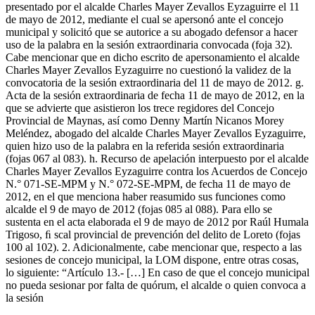
presentado por el alcalde Charles Mayer Zevallos Eyzaguirre el 11
de mayo de 2012, mediante el cual se apersonó ante el concejo
municipal y solicitó que se autorice a su abogado defensor a hacer
uso de la palabra en la sesión extraordinaria convocada (foja 32).
Cabe mencionar que en dicho escrito de apersonamiento el alcalde
Charles Mayer Zevallos Eyzaguirre no cuestionó la validez de la
convocatoria de la sesión extraordinaria del 11 de mayo de 2012. g.
Acta de la sesión extraordinaria de fecha 11 de mayo de 2012, en la
que se advierte que asistieron los trece regidores del Concejo
Provincial de Maynas, así como Denny Martín Nicanos Morey
Meléndez, abogado del alcalde Charles Mayer Zevallos Eyzaguirre,
quien hizo uso de la palabra en la referida sesión extraordinaria
(fojas 067 al 083). h. Recurso de apelación interpuesto por el alcalde
Charles Mayer Zevallos Eyzaguirre contra los Acuerdos de Concejo
N.° 071-SE-MPM y N.° 072-SE-MPM, de fecha 11 de mayo de
2012, en el que menciona haber reasumido sus funciones como
alcalde el 9 de mayo de 2012 (fojas 085 al 088). Para ello se
sustenta en el acta elaborada el 9 de mayo de 2012 por Raúl Humala
Trigoso, ﬁ scal provincial de prevención del delito de Loreto (fojas
100 al 102). 2. Adicionalmente, cabe mencionar que, respecto a las
sesiones de concejo municipal, la LOM dispone, entre otras cosas,
lo siguiente: “Artículo 13.- […] En caso de que el concejo municipal
no pueda sesionar por falta de quórum, el alcalde o quien convoca a
la sesión