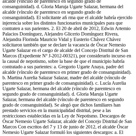
alcalde (vínculo de parentesco en segundo grado de
consanguinidad). d. Gloria Maruja Ugarte Salazar, hermana del
alcalde (vínculo de parentesco en segundo grado de
consanguinidad). El solicitante aﬁ rma que el alcalde habría ejercido
injerencia sobre los distintos funcionarios municipales para que
contraten a sus parientes. 2. El 20 de abril de 2012, Edwin Artemio
Palacios Domínguez, Alejandro Glicerio Domínguez Rivera,
Alejandra Florinda Mauricio Vidal y Eusterio Chávez Chávez
solicitaron también que se declare la vacancia de Óscar Nemesio
Ugarte Salazar en el cargo de alcalde del Concejo Distrital de San
Marcos (Expediente Nº J-2012-00321), por considerarlo incurso en
la causal de nepotismo, sobre la base de que el municipio habría
contratado a sus parientes: a. Gregorio Ugarte Anaya, padre del
alcalde (vínculo de parentesco en primer grado de consanguinidad).
b. Martina Aurelia Salazar Salazar, madre del alcalde (vínculo de
parentesco en primer grado de consanguinidad). c. Lucía Aurelia
Ugarte Salazar, hermana del alcalde (vínculo de parentesco en
segundo grado de consanguinidad). d. Gloria Maruja Ugarte
Salazar, hermana del alcalde (vínculo de parentesco en segundo
grado de consanguinidad). Se alegó que dichos familiares han
prestado servicios en la municipalidad distrital, pese a las
restricciones establecidas en la Ley de Nepotismo. Descargos de
Óscar Nemesio Ugarte Salazar, alcalde del Concejo Distrital de San
Marcos Con escritos del 7 y 13 de junio de 2012, el alcalde Óscar
Nemesio Ugarte Salazar formuló los siguientes descargos: a. El