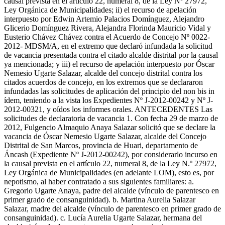
causal prevista en el artículo 22, numeral 8, de la Ley Nº 27972,
Ley Orgánica de Municipalidades; ii) el recurso de apelación
interpuesto por Edwin Artemio Palacios Domínguez, Alejandro
Glicerio Domínguez Rivera, Alejandra Florinda Mauricio Vidal y
Eusterio Chávez Chávez contra el Acuerdo de Concejo Nº 0022-
2012- MDSM/A, en el extremo que declaró infundada la solicitud
de vacancia presentada contra el citado alcalde distrital por la causal
ya mencionada; y iii) el recurso de apelación interpuesto por Óscar
Nemesio Ugarte Salazar, alcalde del concejo distrital contra los
citados acuerdos de concejo, en los extremos que se declararon
infundadas las solicitudes de aplicación del principio del non bis in
ídem, teniendo a la vista los Expedientes Nº J-2012-00242 y Nº J-
2012-00321, y oídos los informes orales. ANTECEDENTES Las
solicitudes de declaratoria de vacancia 1. Con fecha 29 de marzo de
2012, Fulgencio Almaquio Anaya Salazar solicitó que se declare la
vacancia de Óscar Nemesio Ugarte Salazar, alcalde del Concejo
Distrital de San Marcos, provincia de Huari, departamento de
Áncash (Expediente Nº J-2012-00242), por considerarlo incurso en
la causal prevista en el artículo 22, numeral 8, de la Ley N.º 27972,
Ley Orgánica de Municipalidades (en adelante LOM), esto es, por
nepotismo, al haber contratado a sus siguientes familiares: a.
Gregorio Ugarte Anaya, padre del alcalde (vínculo de parentesco en
primer grado de consanguinidad). b. Martina Aurelia Salazar
Salazar, madre del alcalde (vínculo de parentesco en primer grado de
consanguinidad). c. Lucía Aurelia Ugarte Salazar, hermana del