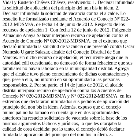
Vidal y Eusterio Chávez Chávez, resolviendo: 1. Declarar infundada
la solicitud de aplicación del principio del non bis in ídem. 2.
Declarar infundada la solicitud de vacancia contra el alcalde. Lo
resuelto fue formalizado mediante el Acuerdo de Concejo Nº 022-
2012-MDSM/A, de fecha 14 de junio de 2012. Respecto de los
recursos de apelación 1. Con fecha 12 de junio de 2012, Fulgencio
Almaquio Anaya Salazar interpuso recurso de apelación contra el
Acuerdo de Concejo Nº 020-2012-MDSM/A, en el extremo que
declaró infundada la solicitud de vacancia que presentó contra Óscar
Nemesio Ugarte Salazar, alcalde del Concejo Distrital de San
Marcos. En dicho recurso de apelación, el recurrente alega que la
autoridad edil cuestionada no demostró de forma fehaciente que sus
familiares no hayan laborado en la municipalidad distrital. Agrega
que el alcalde tuvo pleno conocimiento de dichas contrataciones y
que, pese a ello, no informó en su oportunidad a las personas
responsables. 2. Por su parte, el 14 de junio de 2012, el alcalde
distrital interpuso recurso de apelación contra los Acuerdos de
Concejo Nº 020-2012-MDSM/A y Nº 022-2012-MDSM/A, en los
extremos que declararon infundados sus pedidos de aplicación del
principio del non bis in ídem. Además, expuso que el concejo
municipal no ha tomado en cuenta que en dos oportunidades
anteriores ha resuelto solicitudes de vacancia sobre la base de los
mismos argumentos fácticos y jurídicos, lo que les otorgaba la
calidad de cosa decidida; por lo tanto, el concejo debió declarar
fundada la aplicación del principio del non bis in ídem. 3.