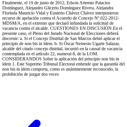
Finalmente, el 19 de junio de 2012, Edwin Artemio Palacios
Domínguez, Alejandro Glicerio Domínguez Rivera, Alejandra
Florinda Mauricio Vidal y Eusterio Chávez Chávez interpusieron
recurso de apelación contra el Acuerdo de Concejo Nº 022-2012-
MDSM/A, en el extremo que declaró infundada la solicitud de
vacancia contra el alcalde. CUESTIONES EN DISCUSIÓN En el
presente caso, el Pleno del Jurado Nacional de Elecciones deberá
discernir: a. Si el Concejo Distrital de San Marcos debió aplicar el
principio de non bis in ídem. b. Si Óscar Nemesio Ugarte Salazar,
alcalde del citado concejo distrital, incurrió en la causal de vacancia
contemplada en el artículo 22, numeral 8, de la LOM.
CONSIDERANDOS Sobre la aplicación del principio non bis in
ídem 1. Este Supremo Tribunal Electoral entiende que la garantía del
non bis in ídem comporta, como es unánimemente reconocido, la
prohibición de juzgar dos veces