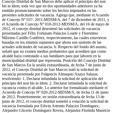
Concejo Distrital de San Marcos debe aplicar el principio del non
bis in ídem, toda vez que en dos oportunidades anteriores ya ha
emitido pronunciamiento sobre los hechos imputados en las
presentes solicitudes de vacancia. Agrega que, mediante el Acuerdo
de Concejo Nº 037- 2011-MDSM/A, del 7 de diciembre de 2011, y
el Acuerdo de Concejo Nº 018-2012-MDSM/A, del 16 de mayo de
2012, el concejo distrital desestimó las solicitudes de vacancia
presentadas por Félix Fortunato Palacios Loarte y Florentino
Máximo Castillo Gutiérrez, respectivamente, las cuales estuvieron
basadas en los mismos supuestos que ahora son sustento de las
actuales solicitudes de vacancia. b. Respecto del fondo del asunto,
señaló que no existen medios probatorios que acrediten que como
alcalde haya contratado a sus familiares para que laboren en la
municipalidad distrital que representa. Posición del Concejo Distrital
de San Marcos En la sesión extraordinaria, de fecha 7 de junio de
2012, el Concejo Distrital de San Marcos trató la solicitud de
vacancia presentada por Fulgencio Almaquio Anaya Salazar,
resolviendo: 1. Declarar infundada la solicitud de aplicación del
principio del non bis in ídem. 2. Declarar infundada la solicitud de
vacancia contra el alcalde. Lo anterior fue formalizado mediante el
Acuerdo de Concejo Nº 020-2012-MDSM/A, de fecha 11 de junio
de 2012. Posteriormente, en sesión extraordinaria de fecha 13 de
junio de 2012, el concejo distrital sometió a votación la solicitud de
vacancia formulada por Edwin Artemio Palacios Domínguez,
Alejandro Glicerio Domínguez Rivera, Alejandra Florinda Mauricio