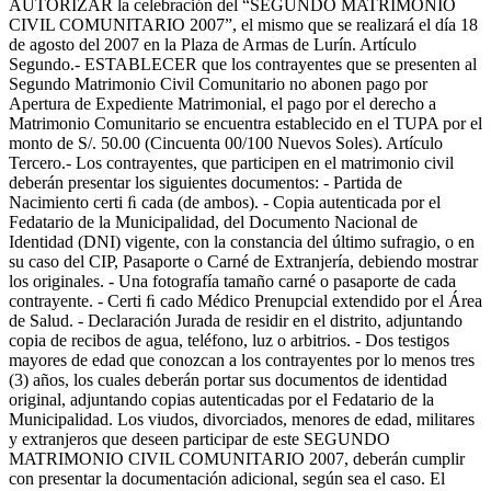
AUTORIZAR la celebración del “SEGUNDO MATRIMONIO
CIVIL COMUNITARIO 2007”, el mismo que se realizará el día 18
de agosto del 2007 en la Plaza de Armas de Lurín. Artículo
Segundo.- ESTABLECER que los contrayentes que se presenten al
Segundo Matrimonio Civil Comunitario no abonen pago por
Apertura de Expediente Matrimonial, el pago por el derecho a
Matrimonio Comunitario se encuentra establecido en el TUPA por el
monto de S/. 50.00 (Cincuenta 00/100 Nuevos Soles). Artículo
Tercero.- Los contrayentes, que participen en el matrimonio civil
deberán presentar los siguientes documentos: - Partida de
Nacimiento certi ﬁ cada (de ambos). - Copia autenticada por el
Fedatario de la Municipalidad, del Documento Nacional de
Identidad (DNI) vigente, con la constancia del último sufragio, o en
su caso del CIP, Pasaporte o Carné de Extranjería, debiendo mostrar
los originales. - Una fotografía tamaño carné o pasaporte de cada
contrayente. - Certi ﬁ cado Médico Prenupcial extendido por el Área
de Salud. - Declaración Jurada de residir en el distrito, adjuntando
copia de recibos de agua, teléfono, luz o arbitrios. - Dos testigos
mayores de edad que conozcan a los contrayentes por lo menos tres
(3) años, los cuales deberán portar sus documentos de identidad
original, adjuntando copias autenticadas por el Fedatario de la
Municipalidad. Los viudos, divorciados, menores de edad, militares
y extranjeros que deseen participar de este SEGUNDO
MATRIMONIO CIVIL COMUNITARIO 2007, deberán cumplir
con presentar la documentación adicional, según sea el caso. El