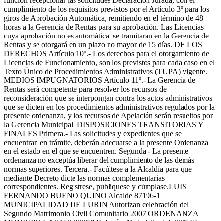
función recepcionar las solicitudes Declaración Jurada, con el
cumplimiento de los requisitos previstos por el Artículo 3º para los
giros de Aprobación Automática, remitiendo en el término de 48
horas a la Gerencia de Rentas para su aprobación. Las Licencias
cuya aprobación no es automática, se tramitarán en la Gerencia de
Rentas y se otorgará en un plazo no mayor de 15 días. DE LOS
DERECHOS Artículo 10º.- Los derechos para el otorgamiento de
Licencias de Funcionamiento, son los previstos para cada caso en el
Texto Único de Procedimientos Administrativos (TUPA) vigente.
MEDIOS IMPUGNATORIOS Artículo 11º.- La Gerencia de
Rentas será competente para resolver los recursos de
reconsideración que se interpongan contra los actos administrativos
que se dicten en los procedimientos administrativos regulados por la
presente ordenanza, y los recursos de Apelación serán resueltos por
la Gerencia Municipal. DISPOSICIONES TRANSITORIAS Y
FINALES Primera.- Las solicitudes y expedientes que se
encuentran en trámite, deberán adecuarse a la presente Ordenanza
en el estado en el que se encuentren. Segunda.- La presente
ordenanza no exceptúa liberar del cumplimiento de las demás
normas superiores. Tercera.- Facúltese a la Alcaldía para que
mediante Decreto dicte las normas complementarias
correspondientes. Regístrese, publíquese y cúmplase.LUIS
FERNANDO BUENO QUINO Alcalde 87196-1
MUNICIPALIDAD DE LURIN Autorizan celebración del
Segundo Matrimonio Civil Comunitario 2007 ORDENANZA