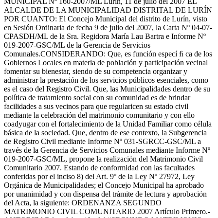
MUNICIPAL Nº 160-2007/ML Lurín, 11 de julio del 2007 EL
ALCALDE DE LA MUNICIPALIDAD DISTRITAL DE LURÍN
POR CUANTO: El Concejo Municipal del distrito de Lurín, visto
en Sesión Ordinaria de fecha 9 de julio del 2007, la Carta Nº 04-07-
CPASDH/ML de la Sra. Regidora María Lau Bartra e Informe Nº
019-2007-GSC/ML de la Gerencia de Servicios
Comunales.CONSIDERANDO: Que, es función especí ﬁ ca de los
Gobiernos Locales en materia de población y participación vecinal
fomentar su bienestar, siendo de su competencia organizar y
administrar la prestación de los servicios públicos esenciales, como
es el caso del Registro Civil. Que, las Municipalidades dentro de su
política de tratamiento social con su comunidad es de brindar
facilidades a sus vecinos para que regularicen su estado civil
mediante la celebración del matrimonio comunitario y con ello
coadyugar con el fortalecimiento de la Unidad Familiar como célula
básica de la sociedad. Que, dentro de ese contexto, la Subgerencia
de Registro Civil mediante Informe Nº 031-SGRCC-GSC/ML a
través de la Gerencia de Servicios Comunales mediante Informe Nº
019-2007-GSC/ML, propone la realización del Matrimonio Civil
Comunitario 2007. Estando de conformidad con las facultades
conferidas por el inciso 8) del Art. 9º de la Ley Nº 27972, Ley
Orgánica de Municipalidades; el Concejo Municipal ha aprobado
por unanimidad y con dispensa del trámite de lectura y aprobación
del Acta, la siguiente: ORDENANZA SEGUNDO
MATRIMONIO CIVIL COMUNITARIO 2007 Artículo Primero.-