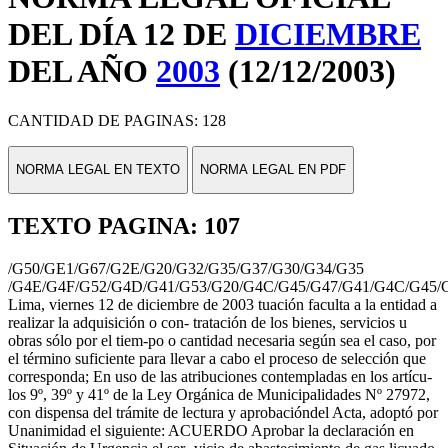
DEL DÍA 12 DE
DICIEMBRE
DEL AÑO
2003
(12/12/2003)
CANTIDAD DE PAGINAS: 128
NORMA LEGAL EN TEXTO
NORMA LEGAL EN PDF
TEXTO PAGINA: 107
/G50/GE1/G67/G2E/G20/G32/G35/G37/G30/G34/G35
/G4E/G4F/G52/G4D/G41/G53/G20/G4C/G45/G47/G41/G4C/G45/
Lima, viernes 12 de diciembre de 2003 tuación faculta a la entidad a
realizar la adquisición o con- tratación de los bienes, servicios u
obras sólo por el tiem-po o cantidad necesaria según sea el caso, por
el término suficiente para llevar a cabo el proceso de selección que
corresponda; En uso de las atribuciones contempladas en los artícu-
los 9º, 39º y 41º de la Ley Orgánica de Municipalidades Nº 27972,
con dispensa del trámite de lectura y aprobacióndel Acta, adoptó por
Unanimidad el siguiente: ACUERDO Aprobar la declaración en