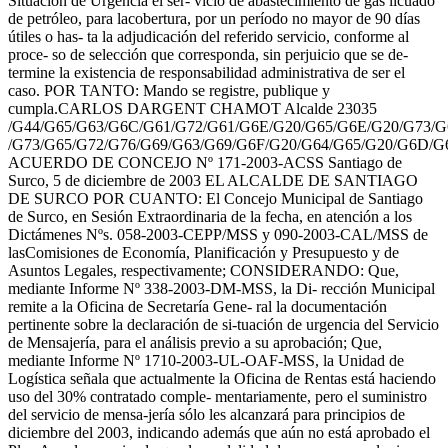
Situación de Urgencia el ser- vicio de abastecimiento de gas licuado
de petróleo, para lacobertura, por un período no mayor de 90 días
útiles o has- ta la adjudicación del referido servicio, conforme al
proce- so de selección que corresponda, sin perjuicio que se de-
termine la existencia de responsabilidad administrativa de ser el
caso. POR TANTO: Mando se registre, publique y
cumpla.CARLOS DARGENT CHAMOT Alcalde 23035
/G44/G65/G63/G6C/G61/G72/G61/G6E/G20/G65/G6E/G20/G73/G
/G73/G65/G72/G76/G69/G63/G69/G6F/G20/G64/G65/G20/G6D/G
ACUERDO DE CONCEJO Nº 171-2003-ACSS Santiago de
Surco, 5 de diciembre de 2003 EL ALCALDE DE SANTIAGO
DE SURCO POR CUANTO: El Concejo Municipal de Santiago
de Surco, en Sesión Extraordinaria de la fecha, en atención a los
Dictámenes Nºs. 058-2003-CEPP/MSS y 090-2003-CAL/MSS de
lasComisiones de Economía, Planificación y Presupuesto y de
Asuntos Legales, respectivamente; CONSIDERANDO: Que,
mediante Informe Nº 338-2003-DM-MSS, la Di- rección Municipal
remite a la Oficina de Secretaría Gene- ral la documentación
pertinente sobre la declaración de si-tuación de urgencia del Servicio
de Mensajería, para el análisis previo a su aprobación; Que,
mediante Informe Nº 1710-2003-UL-OAF-MSS, la Unidad de
Logística señala que actualmente la Oficina de Rentas está haciendo
uso del 30% contratado comple- mentariamente, pero el suministro
del servicio de mensa-jería sólo les alcanzará para principios de
diciembre del 2003, indicando además que aún no está aprobado el