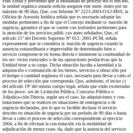
Plan Anual y previendo que la modalidad de proceso sea el mis-mo,
la unidad orgánica usuaria solicita asegurar este sumi- nistro por un
máximo de 90 días; Que, con Informe Nº 2223-2003-OAJ-MSS, la
Oficina de Asesoría Jurídica señala que es necesario adoptar las
medidas pertinentes a fin de que el Concejo mediante si- tuación de
urgencia, garantice el que se cuente con losfondos pertinentes para
la atención de los servicios públi- cos antes señalados; Que, el
artículo 21º del Decreto Supremo Nº 012- 2001-PCM, señala
expresamente que se considera si- tuación de urgencia cuando la
ausencia extraordinaria e imprevisible de determinado bien o
servicio comprome-te en forma directa e inminente la continuidad de
los ser- vicios esenciales o de las operaciones productivas que la
Entidad tiene a su cargo. Dicha situación faculta a laentidad a la
adquisición o contratación de los bienes, servicios u obras sólo por
el tiempo o cantidad segúnsea el caso, necesario para llevar a cabo el
proceso de selección que corresponda; Que, asimismo, el inciso c)
del artículo 19º del mismo cuerpo legal, señala que están exoneradas
de los proce- sos de Licitación Pública, Concurso Público o
Adjudica-ción Directa, según sea el caso, las adquisiciones y con-
trataciones que se realicen en situaciones de emergencia o de
urgencia declaradas, por lo que es factible declarar el servicio
descrito en situación de urgencia por un período de 90 días o hasta
llevar a cabo el proceso de selección correspondiente al ejercicio
2004, a fin de efectuar la con-tratación vía la modalidad de
adjudicación de menor cuan- tía, dado que la ausencia del servicio