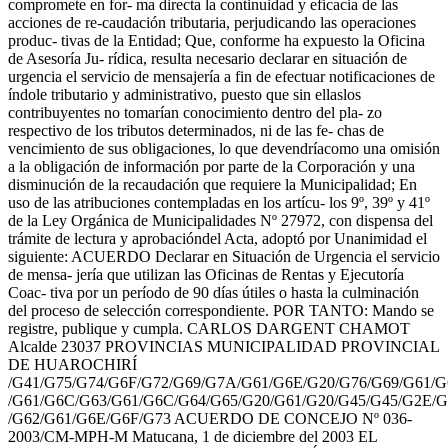
compromete en for- ma directa la continuidad y eficacia de las
acciones de re-caudación tributaria, perjudicando las operaciones
produc- tivas de la Entidad; Que, conforme ha expuesto la Oficina
de Asesoría Ju- rídica, resulta necesario declarar en situación de
urgencia el servicio de mensajería a fin de efectuar notificaciones de
índole tributario y administrativo, puesto que sin ellaslos
contribuyentes no tomarían conocimiento dentro del pla- zo
respectivo de los tributos determinados, ni de las fe- chas de
vencimiento de sus obligaciones, lo que devendríacomo una omisión
a la obligación de información por parte de la Corporación y una
disminución de la recaudación que requiere la Municipalidad; En
uso de las atribuciones contempladas en los artícu- los 9º, 39º y 41º
de la Ley Orgánica de Municipalidades Nº 27972, con dispensa del
trámite de lectura y aprobacióndel Acta, adoptó por Unanimidad el
siguiente: ACUERDO Declarar en Situación de Urgencia el servicio
de mensa- jería que utilizan las Oficinas de Rentas y Ejecutoría
Coac- tiva por un período de 90 días útiles o hasta la culminación
del proceso de selección correspondiente. POR TANTO: Mando se
registre, publique y cumpla. CARLOS DARGENT CHAMOT
Alcalde 23037 PROVINCIAS MUNICIPALIDAD PROVINCIAL
DE HUAROCHIRÍ
/G41/G75/G74/G6F/G72/G69/G7A/G61/G6E/G20/G76/G69/G61/G
/G61/G6C/G63/G61/G6C/G64/G65/G20/G61/G20/G45/G45/G2E/G
/G62/G61/G6E/G6F/G73 ACUERDO DE CONCEJO Nº 036-
2003/CM-MPH-M Matucana, 1 de diciembre del 2003 EL