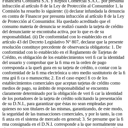
Financiera Cordillera S.A. y Repsol Comercial S.A.C. por presunta
infracción al artículo 8 de la Ley de Protección al Consumidor 1, la
Comisión ha resuelto lo siguiente: (i) declarar infundada la denuncia
en contra de Financor por presunta infracción al artículo 8 de la Ley
de Protección al Consumidor. Ha quedado acreditado que el
consumo materia de denuncia se realizó cuando la tarjeta de crédito
del denunciante se encontraba activa, por lo que es de su
responsabilidad. (ii) De conformidad con lo establecido en el
artículo 43 del Decreto Legislativo Nº 807, declarar que la presente
resolución constituye precedente de observancia obligatoria: 1. De
conformidad con lo establecido en el Reglamento de Tarjetas de
Crédito, es obligación de los establecimientos veri ﬁ car la identidad
del usuario y comprobar que la ﬁ rma en la orden de pago
corresponda a la queﬁ gura en su tarjeta de crédito, o contar con la
conformidad de la ﬁ rma electrónica u otro medio sustitutorio de la ﬁ
rma grá ﬁ ca o manuscrita; 2. En el caso especí ﬁ co de los
establecimientos comerciales que aceptan tarjetas de crédito como
medios de pago, su ámbito de responsabilidad se encuentra
claramente determinado por la obligación de veri ﬁ car la identidad
de los portadores de la tarjeta de crédito solicitando la presentación
de su D.N.I., para garantizar que éstas no sean empleadas por
quienes no son titulares de las mismas, garantizando, de este modo,
la seguridad de las transacciones comerciales, y por lo tanto, la con
ﬁ anza en el sistema de mercado en general; 3. Se presume que la ﬁ
rma consignada en el D.N.I. corresponde a la que normalmente usa