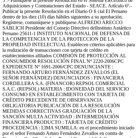
5º.- Publíquese la presente Resolución en el Sistema Electrónico de
Adquisiciones y Contrataciones del Estado - SEACE. Artículo 6º.-
Publicar la presente Resolución en el Diario O ﬁ cial El Peruano
dentro de los diez (10) días hábiles siguientes a su aprobación.
Regístrese, comuníquese y publíquese.ALFREDO ARECCO
SABLICH Presidente del Consejo Directivo delInstituto Antártico
Peruano 25611-1 INSTITUTO NACIONAL DE DEFENSA DE
LA COMPETENCIA Y DE LA PROTECCION DE LA
PROPIEDAD INTELECTUAL Establecen criterios aplicables para
la realización de transacciones con tarjeta de crédito en
establecimientos afiliados COMISIÓN DE PROTECCIÓN AL
CONSUMIDOR RESOLUCIÓN FINAL Nº 2220-2006CPC
EXPEDIENTE Nº 1691-2006/CPC DENUNCIANTE :
FERNANDO ARTURO FERNÁNDEZ ZEVALLOS (EL
SEÑOR FERNÁNDEZ) DENUNCIADOS : FINANCIERA
CORDILLERA S.A. (FINANCOR) REPSOL COMERCIAL
S.A.C. (REPSOL) MATERIA : IDONEIDAD DEL SERVICIO
CONSUMO EN ESTABLECIMIENTO CON TARJETA DE
CRÉDITO PRECEDENTE DE OBSERVANCIA
OBLIGATORIA PUBLICACIÓN DE LA RESOLUCIÓN
MEDIDAS CORRECTIVAS GRADUACIÓN DE LA
SANCIÓN MULTA ACTIVIDAD : INTERMEDIACIÓN
FINANCIERA PRODUCTO : TARJETA DE CRÉDITO
PROCEDENCIA : LIMA SUMILLA: en el procedimiento iniciado
por el señor Fernando Arturo Fernández Zevallos en contra de