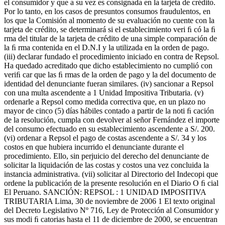
el consumidor y que a su vez es consignada en la tarjeta de crédito.
Por lo tanto, en los casos de presuntos consumos fraudulentos, en
los que la Comisión al momento de su evaluación no cuente con la
tarjeta de crédito, se determinará si el establecimiento veri ﬁ có la ﬁ
rma del titular de la tarjeta de crédito de una simple comparación de
la ﬁ rma contenida en el D.N.I y la utilizada en la orden de pago.
(iii) declarar fundado el procedimiento iniciado en contra de Repsol.
Ha quedado acreditado que dicho establecimiento no cumplió con
veriﬁ car que las ﬁ rmas de la orden de pago y la del documento de
identidad del denunciante fueran similares. (iv) sancionar a Repsol
con una multa ascendente a 1 Unidad Impositiva Tributaria. (v)
ordenarle a Repsol como medida correctiva que, en un plazo no
mayor de cinco (5) días hábiles contado a partir de la noti ﬁ cación
de la resolución, cumpla con devolver al señor Fernández el importe
del consumo efectuado en su establecimiento ascendente a S/. 200.
(vi) ordenar a Repsol el pago de costas ascendente a S/. 34 y los
costos en que hubiera incurrido el denunciante durante el
procedimiento. Ello, sin perjuicio del derecho del denunciante de
solicitar la liquidación de las costas y costos una vez concluida la
instancia administrativa. (vii) solicitar al Directorio del Indecopi que
ordene la publicación de la presente resolución en el Diario O ﬁ cial
El Peruano. SANCIÓN: REPSOL : 1 UNIDAD IMPOSITIVA
TRIBUTARIA Lima, 30 de noviembre de 2006 1 El texto original
del Decreto Legislativo Nº 716, Ley de Protección al Consumidor y
sus modi ﬁ catorias hasta el 11 de diciembre de 2000, se encuentran