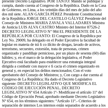
presente Decreto Legislativo. POR TANTO: Mando se publique y
cumpla, dando cuenta al Congreso de la República. Dado en la Casa
de Gobierno, en Lima, a los veintiún días del mes de julio del año
dos mil siete. ALAN GARCÍA PÉREZ Presidente Constitucional
de la República JORGE DEL CASTILLO GÁLVEZ Presidente del
Consejo de Ministros MARIA ZAVALA VALLADARES Ministra
de Justicia LUIS ALVA CASTRO Ministro del Interior 87526-2
DECRETO LEGISLATIVO N° 984 EL PRESIDENTE DE LA
REPÚBLICA POR CUANTO: El Congreso de la República por
Ley No. 29009, ha delegado en el Poder Ejecutivo la facultad de
legislar en materia de trá ﬁ co ilícito de drogas, lavado de activos,
terrorismo, secuestro, extorsión, trata de personas, crimen
organizado y pandillaje pernicioso, por un plazo de sesenta (60) días
hábiles; y, en el marco de la delegación legislativa, el Poder
Ejecutivo está facultado para establecer una estrategia integral
dirigida a combatir con mayor e ﬁ cacia el crimen organizado en
general y, en especial los delitos mencionados; Con el voto
aprobatorio del Consejo de Ministros; y, Con cargo a dar cuenta al
Congreso de La República; Ha dado el Decreto Legislativo
siguiente: DECRETO LEGISLATIVO QUE MODIFICA EL
CÓDIGO DE EJECUCIÓN PENAL, DECRETO
LEGISLATIVO Nº 654 Artículo 1º- Modifícase el artículo 11º del
Código de Ejecución Penal, aprobado mediante Decreto Legislativo
Nº 654, en los términos siguientes: “Artículo 11º.- Criterios de
separación de internos Los internos están separados de acuerdo a los