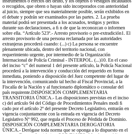
instrumentos o efectos del delito, y los objetos o vestigios incautados
o recogidos, que obren o hayan sido incorporados con anterioridad
al juicio, siempre que sea materialmente posible, serán exhibidos en
el debate y podrán ser examinados por las partes. 2. La prueba
material podrá ser presentada a los acusados, testigos y peritos
durante sus declaraciones, a ﬁ n de que la reconozcan o informen
sobre ella. “Artículo 523º.- Arresto provisorio o pre-extradición1. El
arresto provisorio de una persona reclamada por las autoridades
extranjeras procederá cuando: (...) c) La persona se encuentre
plenamente ubicada, dentro del territorio nacional, con
requerimiento urgente, por intermedio de la Organización
Internacional de Policía Criminal - INTERPOL. (...)10. En el caso
del inciso “c” del numeral 1 del presente artículo, la Policía Nacional
procederá a la intervención y conducción del requerido en forma
inmediata, poniendo a disposición del Juez competente del lugar de
la intervención, comunicando tal hecho al Fiscal Provincial, a la
Fiscalía de la Nación y al funcionario diplomático o consular del
país requirente.DISPOSICIÓN COMPLEMENTARIA
TRANSITORIA ÚNICA.- Las disposiciones previstas en el inciso
c) del artículo 94 del Código de Procedimientos Penales modi ﬁ
cado por el artículo 2º del presente Decreto Legislativo, entrarán en
vigencia conjuntamente con la entrada en vigencia del Decreto
Legislativo Nº 992, que regula el Proceso de Pérdida de Dominio.
DISPOSICIÓN COMPLEMENTARIA DEROGATORIA
ÚNICA.- Derógase toda norma que se oponga a lo dispuesto en el