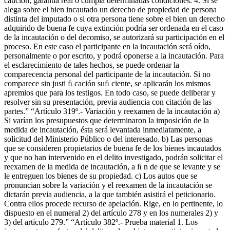
caución, garantía real o cumpla determinadas condiciones. 4. Si se
alega sobre el bien incautado un derecho de propiedad de persona
distinta del imputado o si otra persona tiene sobre el bien un derecho
adquirido de buena fe cuya extinción podría ser ordenada en el caso
de la incautación o del decomiso, se autorizará su participación en el
proceso. En este caso el participante en la incautación será oído,
personalmente o por escrito, y podrá oponerse a la incautación. Para
el esclarecimiento de tales hechos, se puede ordenar la
comparecencia personal del participante de la incautación. Si no
comparece sin justi ﬁ cación suﬁ ciente, se aplicarán los mismos
apremios que para los testigos. En todo caso, se puede deliberar y
resolver sin su presentación, previa audiencia con citación de las
partes.” “Artículo 319º.- Variación y reexamen de la incautación a)
Si varían los presupuestos que determinaron la imposición de la
medida de incautación, ésta será levantada inmediatamente, a
solicitud del Ministerio Público o del interesado. b) Las personas
que se consideren propietarios de buena fe de los bienes incautados
y que no han intervenido en el delito investigado, podrán solicitar el
reexamen de la medida de incautación, a ﬁ n de que se levante y se
le entreguen los bienes de su propiedad. c) Los autos que se
pronuncian sobre la variación y el reexamen de la incautación se
dictarán previa audiencia, a la que también asistirá el peticionario.
Contra ellos procede recurso de apelación. Rige, en lo pertinente, lo
dispuesto en el numeral 2) del artículo 278 y en los numerales 2) y
3) del artículo 279.” “Artículo 382º.- Prueba material 1. Los